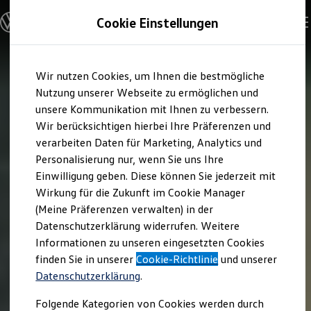
Modelle & Konfigurator
Cookie Einstellungen
Nutzfahrzeuge
Nutzfahrzeugkategorien entdecken
Modelle konfigurieren
Konfiguration laden
Zum
Zum
Modelle vergleichen
Wir nutzen Cookies, um Ihnen die bestmögliche
Hauptinhalt
Footer
Vorgängermodelle und Oldtimer
springen
springen
Nutzung unserer Webseite zu ermöglichen und
Vorgängermodelle
Oldtimer
unsere Kommunikation mit Ihnen zu verbessern.
Bulli Historie
Wir berücksichtigen hierbei Ihre Präferenzen und
Branchenlösungen & Gewerbekunden
verarbeiten Daten für Marketing, Analytics und
Umbaulösungen und Hersteller finden
Auf- und Umbauten entdecken & konfigurieren
Personalisierung nur, wenn Sie uns Ihre
Groß- und Sonderkunden
Einwilligung geben. Diese können Sie jederzeit mit
Großkunden
Wirkung für die Zukunft im Cookie Manager
Kommunen & Behörden
Journalisten
(Meine Präferenzen verwalten) in der
Sportvereine
Datenschutzerklärung widerrufen. Weitere
Branchenlösungen
Informationen zu unseren eingesetzten Cookies
Bau & Handwerk
Gewerbliche Personenbeförderung
finden Sie in unserer
Cookie-Richtlinie
und unserer
Service & mobile Werkstätten
Datenschutzerklärung
.
Kurier, Logistik & Handel
Kühlfahrzeuge
Folgende Kategorien von Cookies werden durch
Feuerwehr