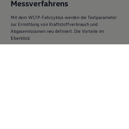
Messverfahrens
Mit dem WLTP-Fahrzyklus werden die Testparameter
zur Ermittlung von Kraftstoffverbrauch und
Abgasemissionen neu definiert. Die Vorteile im
Überblick: