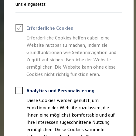
Rettungsdienste
uns eingesetzt:
ONE Business ID Vorteile
Fahrzeugsuche & Marktplatz
Fahrzeugsuche
Fahrzeuge online kaufen
Erforderliche Cookies
Digitaler Marktplatz
Kauf & Finanzierung
Erforderliche Cookies helfen dabei, eine
Online-Fahrzeugbewertung
Website nutzbar zu machen, indem sie
Aktionen & Angebote
E-Auto-Förderung
Grundfunktionen wie Seitennavigation und
Für Privatkunden
Zugriff auf sichere Bereiche der Website
Für Gewerbekunden
ermöglichen. Die Website kann ohne diese
Profi Paket
TopDeal
Cookies nicht richtig funktionieren.
Gebrauchtwagen
ProfiPartner für Gebrauchtwagen
Zertifizierte Gebrauchtwagen
Analytics und Personalisierung
Finanzierung
Diese Cookies werden genutzt, um
Für Privatkunden
Für Gewerbekunden
Funktionen der Website zuzulassen, die
Leasing
Ihnen eine möglichst komfortable und auf
Für Privatkunden
Ihre Interessen zugeschnittene Nutzung
Für Gewerbekunden
Versicherungen & Garantien
ermöglichen. Diese Cookies sammeln
Garantien