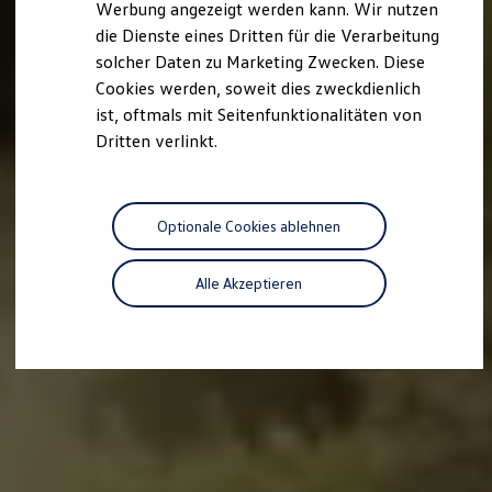
Werbung angezeigt werden kann. Wir nutzen
Autonomes Fahren
die Dienste eines Dritten für die Verarbeitung
Mehr zum ID. Buzz
Online Beratung
solcher Daten zu Marketing Zwecken. Diese
California Welt
Cookies werden, soweit dies zweckdienlich
California Club
ist, oftmals mit Seitenfunktionalitäten von
California Magazin & Ratgeber
Vanlife
Dritten verlinkt.
Ratgeber
Routen & Reisen
California Reisen & Erlebnisse
California App
Optionale Cookies ablehnen
California Lifestyle & Zubehör
Übernachten im California
Marke
Alle Akzeptieren
Unternehmen
Karriere
Karriere im Unternehmen
Karriere im Autohaus
Nachhaltigkeit
Kunden
Gesellschaft
Natur
Events
Rückblick VW Bus Festival 2023
75 Jahre Bulli Jubiläum