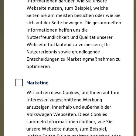
Informationen darüber, wie Sie unsere
Kfz-Versicherung für Nutzfahrzeuge
Webseite nutzen, zum Beispiel, welche
Restschuldversicherung
Wartungsverträge
Seiten Sie am meisten besuchen oder wie Sie
Besitzer & Service
sich auf der Seite bewegen. Die gesammelten
Reparatur & Service
Informationen helfen uns die
Sommer-Special
Reparatur, Pflege & Inspektion
Nutzerfreundlichkeit und Qualität unserer
Servicetermin anfragen
Webseite fortlaufend zu verbessern, Ihr
Service-Vorteile bei Volkswagen Nutzfahrzeuge
Nutzererlebnis sowie grundlegende
ServicePlus
Economy Service
Entscheidungen zu Marketingmaßnahmen zu
Räder & Reifen Service
optimieren.
Ersatzfahrzeuge
Notdienst und Pannenhilfe
Software, Konnektivität & Apps
Marketing
California App
VW Connect für Ihren ID. Buzz
Wir nutzen diese Cookies, um Ihnen auf Ihre
VW Connect für Ihren Transporter/Caravelle
Interessen zugeschnittene Werbung
VW Connect für Ihren Amarok
anzuzeigen, innerhalb und außerhalb der
VW Connect für andere Modelle
Connect Pro
Volkswagen Webseiten. Diese Cookies
Fleet Interface Data
sammeln Informationen darüber, wie Sie
Multistop Pathfinder
unsere Webseite nutzen, zum Beispiel,
Übersicht Software Updates
Hilfreiches für Besitzer