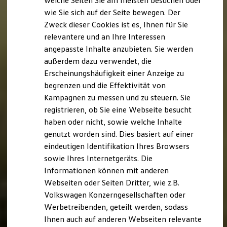
welche Seiten Sie am meisten besuchen oder
Digitales Bordbuch
wie Sie sich auf der Seite bewegen. Der
Fahrerassistenz- und Sicherheitssysteme
Zweck dieser Cookies ist es, Ihnen für Sie
Kontrollleuchten
Kurzfahrprofile und Ölverdünnung
relevantere und an Ihre Interessen
Batterieverordnung
angepasste Inhalte anzubieten. Sie werden
XTL-Dieselkraftstoff
außerdem dazu verwendet, die
Ersatzteile und Betriebsflüssigkeiten
Original Zubehör und Lifestyle Produkte
Erscheinungshäufigkeit einer Anzeige zu
myVolkswagen
begrenzen und die Effektivität von
myVolkswagen Business
Kampagnen zu messen und zu steuern. Sie
Elektrisch & Autonom
Elektro - & Hybridfahrzeuge
registrieren, ob Sie eine Webseite besucht
Unser Ansatz
haben oder nicht, sowie welche Inhalte
Klimafreundlicher Strom
genutzt worden sind. Dies basiert auf einer
Reichweite & Ladelösungen
Reichweitensimulator
eindeutigen Identifikation Ihres Browsers
Ladezeitensimulator
sowie Ihres Internetgeräts. Die
Ladelösungen für Privatkunden
Informationen können mit anderen
Ladelösungen für Gewerbekunden
Wallbox und Ladekabel
Webseiten oder Seiten Dritter, wie z.B.
Bidirektionales Laden
Volkswagen Konzerngesellschaften oder
Förderung & Kosten der Elektrofahrzeuge
Werbetreibenden, geteilt werden, sodass
Fördermöglichkeiten für Privatkunden
Fördermöglichkeiten für Gewerbekunden
Ihnen auch auf anderen Webseiten relevante
Kostensimulator