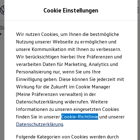
Modelle & Konfigurator
Cookie Einstellungen
Nutzfahrzeuge
Nutzfahrzeugkategorien entdecken
Modelle konfigurieren
Konfiguration laden
Startseite
Besitzer & Service
Reparatur & Service
Zum
Zum
Modelle vergleichen
Servicetermin anfragen
Wir nutzen Cookies, um Ihnen die bestmögliche
Hauptinhalt
Footer
Vorgängermodelle und Oldtimer
springen
springen
Nutzung unserer Webseite zu ermöglichen und
Vorgängermodelle
Oldtimer
unsere Kommunikation mit Ihnen zu verbessern.
Bulli Historie
Wir berücksichtigen hierbei Ihre Präferenzen und
Branchenlösungen & Gewerbekunden
Servicetermin bequem
verarbeiten Daten für Marketing, Analytics und
Umbaulösungen und Hersteller finden
Auf- und Umbauten entdecken & konfigurieren
Personalisierung nur, wenn Sie uns Ihre
Groß- und Sonderkunden
online anfragen
Einwilligung geben. Diese können Sie jederzeit mit
Großkunden
Wirkung für die Zukunft im Cookie Manager
Kommunen & Behörden
Journalisten
(Meine Präferenzen verwalten) in der
Sportvereine
Nutzen Sie unser Onlineformular, um schnell und
Datenschutzerklärung widerrufen. Weitere
Branchenlösungen
Informationen zu unseren eingesetzten Cookies
unkompliziert einen Servicetermin bei Ihrem
Bau & Handwerk
Gewerbliche Personenbeförderung
finden Sie in unserer
Cookie-Richtlinie
und unserer
Volkswagen
Nutzfahrzeuge
Partner anzufragen.
Service & mobile Werkstätten
Datenschutzerklärung
.
Kurier, Logistik & Handel
Kühlfahrzeuge
Folgende Kategorien von Cookies werden durch
Feuerwehr