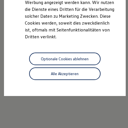
Werbung angezeigt werden kann. Wir nutzen
Autonomes Fahren
die Dienste eines Dritten für die Verarbeitung
Mehr zum ID. Buzz
Online Beratung
solcher Daten zu Marketing Zwecken. Diese
California Welt
Cookies werden, soweit dies zweckdienlich
California Club
ist, oftmals mit Seitenfunktionalitäten von
California Magazin & Ratgeber
Vanlife
Dritten verlinkt.
Ratgeber
Routen & Reisen
California Reisen & Erlebnisse
California App
Optionale Cookies ablehnen
California Lifestyle & Zubehör
Übernachten im California
Marke
Alle Akzeptieren
Unternehmen
Karriere
Karriere im Unternehmen
Karriere im Autohaus
Nachhaltigkeit
Kunden
Gesellschaft
Natur
Events
Rückblick VW Bus Festival 2023
75 Jahre Bulli Jubiläum