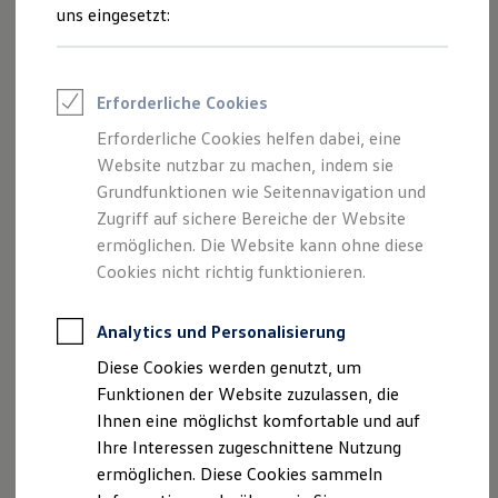
Rettungsdienste
uns eingesetzt:
ONE Business ID Vorteile
Fahrzeugsuche & Marktplatz
Fahrzeugsuche
Fahrzeuge online kaufen
Erforderliche Cookies
Digitaler Marktplatz
Kauf & Finanzierung
Erforderliche Cookies helfen dabei, eine
Online-Fahrzeugbewertung
Website nutzbar zu machen, indem sie
Aktionen & Angebote
E-Auto-Förderung
Grundfunktionen wie Seitennavigation und
Für Privatkunden
Zugriff auf sichere Bereiche der Website
Für Gewerbekunden
ermöglichen. Die Website kann ohne diese
Profi Paket
TopDeal
Cookies nicht richtig funktionieren.
Gebrauchtwagen
ProfiPartner für Gebrauchtwagen
Zertifizierte Gebrauchtwagen
Analytics und Personalisierung
Finanzierung
Diese Cookies werden genutzt, um
Für Privatkunden
Für Gewerbekunden
Funktionen der Website zuzulassen, die
Leasing
Ihnen eine möglichst komfortable und auf
Für Privatkunden
Ihre Interessen zugeschnittene Nutzung
Für Gewerbekunden
Versicherungen & Garantien
ermöglichen. Diese Cookies sammeln
Garantien