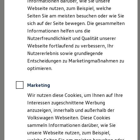
Informationen darüber, wie Sie unsere
Kfz-Versicherung für Nutzfahrzeuge
Webseite nutzen, zum Beispiel, welche
Restschuldversicherung
Wartungsverträge
Seiten Sie am meisten besuchen oder wie Sie
Besitzer & Service
sich auf der Seite bewegen. Die gesammelten
Reparatur & Service
Informationen helfen uns die
Sommer-Special
Reparatur, Pflege & Inspektion
Nutzerfreundlichkeit und Qualität unserer
Servicetermin anfragen
Webseite fortlaufend zu verbessern, Ihr
Service-Vorteile bei Volkswagen Nutzfahrzeuge
Nutzererlebnis sowie grundlegende
ServicePlus
Economy Service
Entscheidungen zu Marketingmaßnahmen zu
Räder & Reifen Service
optimieren.
Ersatzfahrzeuge
Notdienst und Pannenhilfe
Software, Konnektivität & Apps
Marketing
California App
VW Connect für Ihren ID. Buzz
Wir nutzen diese Cookies, um Ihnen auf Ihre
VW Connect für Ihren Transporter/Caravelle
Interessen zugeschnittene Werbung
VW Connect für Ihren Amarok
anzuzeigen, innerhalb und außerhalb der
VW Connect für andere Modelle
Connect Pro
Volkswagen Webseiten. Diese Cookies
Fleet Interface Data
sammeln Informationen darüber, wie Sie
Multistop Pathfinder
unsere Webseite nutzen, zum Beispiel,
Übersicht Software Updates
Hilfreiches für Besitzer