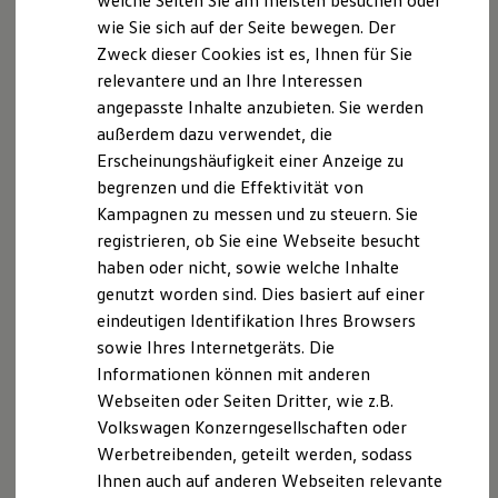
welche Seiten Sie am meisten besuchen oder
Digitales Bordbuch
wie Sie sich auf der Seite bewegen. Der
Fahrerassistenz- und Sicherheitssysteme
Zweck dieser Cookies ist es, Ihnen für Sie
Kontrollleuchten
Kurzfahrprofile und Ölverdünnung
relevantere und an Ihre Interessen
Batterieverordnung
angepasste Inhalte anzubieten. Sie werden
XTL-Dieselkraftstoff
außerdem dazu verwendet, die
Ersatzteile und Betriebsflüssigkeiten
Original Zubehör und Lifestyle Produkte
Erscheinungshäufigkeit einer Anzeige zu
myVolkswagen
begrenzen und die Effektivität von
myVolkswagen Business
Kampagnen zu messen und zu steuern. Sie
Elektrisch & Autonom
Elektro - & Hybridfahrzeuge
registrieren, ob Sie eine Webseite besucht
Unser Ansatz
haben oder nicht, sowie welche Inhalte
Klimafreundlicher Strom
genutzt worden sind. Dies basiert auf einer
Reichweite & Ladelösungen
Reichweitensimulator
eindeutigen Identifikation Ihres Browsers
Ladezeitensimulator
sowie Ihres Internetgeräts. Die
Ladelösungen für Privatkunden
Informationen können mit anderen
Ladelösungen für Gewerbekunden
Wallbox und Ladekabel
Webseiten oder Seiten Dritter, wie z.B.
Bidirektionales Laden
Volkswagen Konzerngesellschaften oder
Förderung & Kosten der Elektrofahrzeuge
Werbetreibenden, geteilt werden, sodass
Fördermöglichkeiten für Privatkunden
Fördermöglichkeiten für Gewerbekunden
Ihnen auch auf anderen Webseiten relevante
Kostensimulator