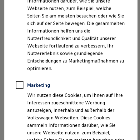
Informationen darüber, wie Sie unsere
Kfz-Versicherung für Nutzfahrzeuge
Webseite nutzen, zum Beispiel, welche
Restschuldversicherung
Wartungsverträge
Seiten Sie am meisten besuchen oder wie Sie
Besitzer & Service
sich auf der Seite bewegen. Die gesammelten
Reparatur & Service
Informationen helfen uns die
Sommer-Special
Reparatur, Pflege & Inspektion
Nutzerfreundlichkeit und Qualität unserer
Servicetermin anfragen
Webseite fortlaufend zu verbessern, Ihr
Service-Vorteile bei Volkswagen Nutzfahrzeuge
Nutzererlebnis sowie grundlegende
ServicePlus
Economy Service
Entscheidungen zu Marketingmaßnahmen zu
Räder & Reifen Service
optimieren.
Ersatzfahrzeuge
Notdienst und Pannenhilfe
Software, Konnektivität & Apps
Marketing
California App
VW Connect für Ihren ID. Buzz
Wir nutzen diese Cookies, um Ihnen auf Ihre
VW Connect für Ihren Transporter/Caravelle
Interessen zugeschnittene Werbung
VW Connect für Ihren Amarok
anzuzeigen, innerhalb und außerhalb der
VW Connect für andere Modelle
Connect Pro
Volkswagen Webseiten. Diese Cookies
Fleet Interface Data
sammeln Informationen darüber, wie Sie
Multistop Pathfinder
unsere Webseite nutzen, zum Beispiel,
Übersicht Software Updates
Hilfreiches für Besitzer