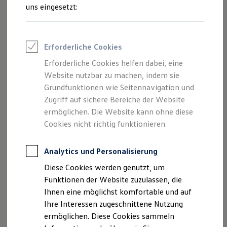
Rettungsdienste
uns eingesetzt:
ONE Business ID Vorteile
Fahrzeugsuche & Marktplatz
Fahrzeugsuche
Fahrzeuge online kaufen
Erforderliche Cookies
Digitaler Marktplatz
Kauf & Finanzierung
Erforderliche Cookies helfen dabei, eine
Online-Fahrzeugbewertung
Website nutzbar zu machen, indem sie
Aktionen & Angebote
E-Auto-Förderung
Grundfunktionen wie Seitennavigation und
Für Privatkunden
Zugriff auf sichere Bereiche der Website
Für Gewerbekunden
ermöglichen. Die Website kann ohne diese
Profi Paket
TopDeal
Cookies nicht richtig funktionieren.
Gebrauchtwagen
ProfiPartner für Gebrauchtwagen
Zertifizierte Gebrauchtwagen
Analytics und Personalisierung
Finanzierung
Diese Cookies werden genutzt, um
Für Privatkunden
Für Gewerbekunden
Funktionen der Website zuzulassen, die
Leasing
Ihnen eine möglichst komfortable und auf
Für Privatkunden
Ihre Interessen zugeschnittene Nutzung
Für Gewerbekunden
Versicherungen & Garantien
ermöglichen. Diese Cookies sammeln
Garantien