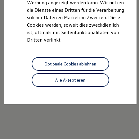
Werbung angezeigt werden kann. Wir nutzen
Autonomes Fahren
die Dienste eines Dritten für die Verarbeitung
Mehr zum ID. Buzz
Online Beratung
solcher Daten zu Marketing Zwecken. Diese
California Welt
Cookies werden, soweit dies zweckdienlich
California Club
ist, oftmals mit Seitenfunktionalitäten von
California Magazin & Ratgeber
Vanlife
Dritten verlinkt.
Ratgeber
Routen & Reisen
California Reisen & Erlebnisse
California App
Optionale Cookies ablehnen
California Lifestyle & Zubehör
Übernachten im California
Marke
Alle Akzeptieren
Unternehmen
Karriere
Karriere im Unternehmen
Karriere im Autohaus
Nachhaltigkeit
Kunden
Gesellschaft
Natur
Events
Rückblick VW Bus Festival 2023
75 Jahre Bulli Jubiläum