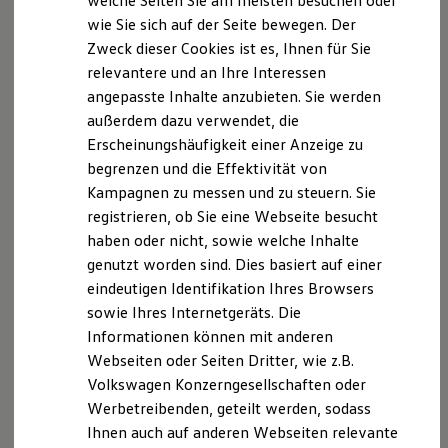
welche Seiten Sie am meisten besuchen oder
Digitales Bordbuch
wie Sie sich auf der Seite bewegen. Der
Fahrerassistenz- und Sicherheitssysteme
Zweck dieser Cookies ist es, Ihnen für Sie
Kontrollleuchten
Kurzfahrprofile und Ölverdünnung
relevantere und an Ihre Interessen
Batterieverordnung
angepasste Inhalte anzubieten. Sie werden
XTL-Dieselkraftstoff
außerdem dazu verwendet, die
Ersatzteile und Betriebsflüssigkeiten
Original Zubehör und Lifestyle Produkte
Erscheinungshäufigkeit einer Anzeige zu
myVolkswagen
begrenzen und die Effektivität von
myVolkswagen Business
Kampagnen zu messen und zu steuern. Sie
Elektrisch & Autonom
Elektro - & Hybridfahrzeuge
registrieren, ob Sie eine Webseite besucht
Unser Ansatz
haben oder nicht, sowie welche Inhalte
Klimafreundlicher Strom
genutzt worden sind. Dies basiert auf einer
Reichweite & Ladelösungen
Reichweitensimulator
eindeutigen Identifikation Ihres Browsers
Ladezeitensimulator
sowie Ihres Internetgeräts. Die
Ladelösungen für Privatkunden
Informationen können mit anderen
Ladelösungen für Gewerbekunden
Wallbox und Ladekabel
Webseiten oder Seiten Dritter, wie z.B.
Bidirektionales Laden
Volkswagen Konzerngesellschaften oder
Förderung & Kosten der Elektrofahrzeuge
Werbetreibenden, geteilt werden, sodass
Fördermöglichkeiten für Privatkunden
Fördermöglichkeiten für Gewerbekunden
Ihnen auch auf anderen Webseiten relevante
Kostensimulator