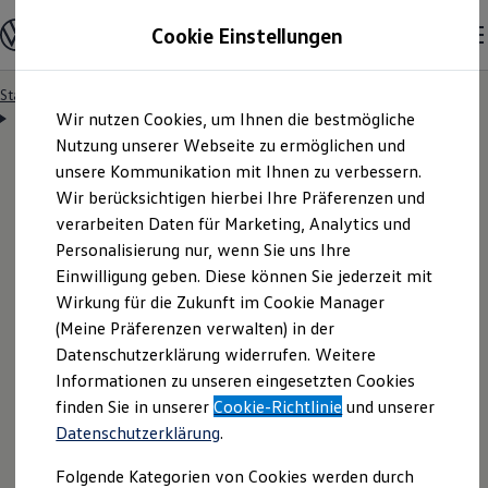
Modelle & Konfigurator
Cookie Einstellungen
Nutzfahrzeuge
Nutzfahrzeugkategorien entdecken
Modelle konfigurieren
Konfiguration laden
Startseite
Besitzer & Service
Reparatur & Service
Zum
Zum
Modelle vergleichen
Servicetermin anfragen
Wir nutzen Cookies, um Ihnen die bestmögliche
Hauptinhalt
Footer
Vorgängermodelle und Oldtimer
springen
springen
Nutzung unserer Webseite zu ermöglichen und
Vorgängermodelle
Oldtimer
unsere Kommunikation mit Ihnen zu verbessern.
Bulli Historie
Wir berücksichtigen hierbei Ihre Präferenzen und
Branchenlösungen & Gewerbekunden
Servicetermin bequem
verarbeiten Daten für Marketing, Analytics und
Umbaulösungen und Hersteller finden
Auf- und Umbauten entdecken & konfigurieren
Personalisierung nur, wenn Sie uns Ihre
Groß- und Sonderkunden
online anfragen
Einwilligung geben. Diese können Sie jederzeit mit
Großkunden
Wirkung für die Zukunft im Cookie Manager
Kommunen & Behörden
Journalisten
(Meine Präferenzen verwalten) in der
Sportvereine
Nutzen Sie unser Onlineformular, um schnell und
Datenschutzerklärung widerrufen. Weitere
Branchenlösungen
Informationen zu unseren eingesetzten Cookies
unkompliziert einen Servicetermin bei Ihrem
Bau & Handwerk
Gewerbliche Personenbeförderung
finden Sie in unserer
Cookie-Richtlinie
und unserer
Volkswagen
Nutzfahrzeuge
Partner anzufragen.
Service & mobile Werkstätten
Datenschutzerklärung
.
Kurier, Logistik & Handel
Kühlfahrzeuge
Folgende Kategorien von Cookies werden durch
Feuerwehr