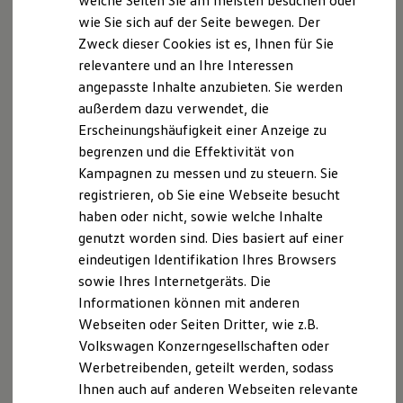
welche Seiten Sie am meisten besuchen oder
Digitales Bordbuch
wie Sie sich auf der Seite bewegen. Der
Fahrerassistenz- und Sicherheitssysteme
Zweck dieser Cookies ist es, Ihnen für Sie
Kontrollleuchten
Kurzfahrprofile und Ölverdünnung
relevantere und an Ihre Interessen
Batterieverordnung
angepasste Inhalte anzubieten. Sie werden
XTL-Dieselkraftstoff
außerdem dazu verwendet, die
Ersatzteile und Betriebsflüssigkeiten
Original Zubehör und Lifestyle Produkte
Erscheinungshäufigkeit einer Anzeige zu
myVolkswagen
begrenzen und die Effektivität von
myVolkswagen Business
Kampagnen zu messen und zu steuern. Sie
Elektrisch & Autonom
Elektro - & Hybridfahrzeuge
registrieren, ob Sie eine Webseite besucht
Unser Ansatz
haben oder nicht, sowie welche Inhalte
Klimafreundlicher Strom
genutzt worden sind. Dies basiert auf einer
Reichweite & Ladelösungen
Reichweitensimulator
eindeutigen Identifikation Ihres Browsers
Ladezeitensimulator
sowie Ihres Internetgeräts. Die
Ladelösungen für Privatkunden
Informationen können mit anderen
Ladelösungen für Gewerbekunden
Wallbox und Ladekabel
Webseiten oder Seiten Dritter, wie z.B.
Bidirektionales Laden
Volkswagen Konzerngesellschaften oder
Förderung & Kosten der Elektrofahrzeuge
Werbetreibenden, geteilt werden, sodass
Fördermöglichkeiten für Privatkunden
Fördermöglichkeiten für Gewerbekunden
Ihnen auch auf anderen Webseiten relevante
Kostensimulator