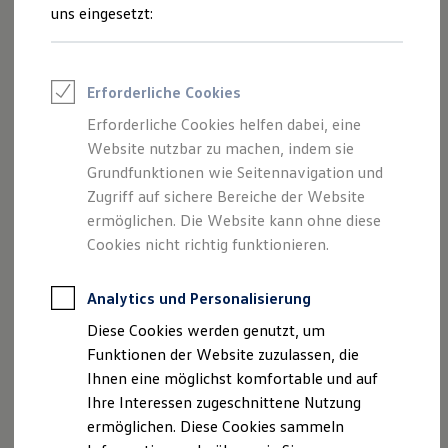
Rettungsdienste
uns eingesetzt:
ONE Business ID Vorteile
Fahrzeugsuche & Marktplatz
Fahrzeugsuche
Fahrzeuge online kaufen
Erforderliche Cookies
Digitaler Marktplatz
Kauf & Finanzierung
Erforderliche Cookies helfen dabei, eine
Online-Fahrzeugbewertung
Website nutzbar zu machen, indem sie
Aktionen & Angebote
E-Auto-Förderung
Grundfunktionen wie Seitennavigation und
Für Privatkunden
Zugriff auf sichere Bereiche der Website
Für Gewerbekunden
ermöglichen. Die Website kann ohne diese
Profi Paket
TopDeal
Cookies nicht richtig funktionieren.
Gebrauchtwagen
ProfiPartner für Gebrauchtwagen
Zertifizierte Gebrauchtwagen
Analytics und Personalisierung
Finanzierung
Diese Cookies werden genutzt, um
Für Privatkunden
Für Gewerbekunden
Funktionen der Website zuzulassen, die
Leasing
Ihnen eine möglichst komfortable und auf
Für Privatkunden
Ihre Interessen zugeschnittene Nutzung
Für Gewerbekunden
Versicherungen & Garantien
ermöglichen. Diese Cookies sammeln
Garantien