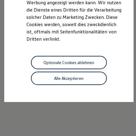
Werbung angezeigt werden kann. Wir nutzen
Autonomes Fahren
die Dienste eines Dritten für die Verarbeitung
Mehr zum ID. Buzz
Online Beratung
solcher Daten zu Marketing Zwecken. Diese
California Welt
Cookies werden, soweit dies zweckdienlich
California Club
ist, oftmals mit Seitenfunktionalitäten von
California Magazin & Ratgeber
Vanlife
Dritten verlinkt.
Ratgeber
Routen & Reisen
California Reisen & Erlebnisse
California App
Optionale Cookies ablehnen
California Lifestyle & Zubehör
Übernachten im California
Marke
Alle Akzeptieren
Unternehmen
Karriere
Karriere im Unternehmen
Karriere im Autohaus
Nachhaltigkeit
Kunden
Gesellschaft
Natur
Events
Rückblick VW Bus Festival 2023
75 Jahre Bulli Jubiläum