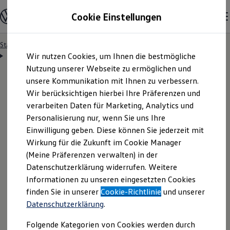
Modelle & Konfigurator
Cookie Einstellungen
Nutzfahrzeuge
Nutzfahrzeugkategorien entdecken
Modelle konfigurieren
Konfiguration laden
Startseite
Besitzer & Service
Reparatur & Service
Zum
Zum
Modelle vergleichen
Servicetermin anfragen
Wir nutzen Cookies, um Ihnen die bestmögliche
Hauptinhalt
Footer
Vorgängermodelle und Oldtimer
springen
springen
Nutzung unserer Webseite zu ermöglichen und
Vorgängermodelle
Oldtimer
unsere Kommunikation mit Ihnen zu verbessern.
Bulli Historie
Wir berücksichtigen hierbei Ihre Präferenzen und
Branchenlösungen & Gewerbekunden
Servicetermin bequem
verarbeiten Daten für Marketing, Analytics und
Umbaulösungen und Hersteller finden
Auf- und Umbauten entdecken & konfigurieren
Personalisierung nur, wenn Sie uns Ihre
Groß- und Sonderkunden
online anfragen
Einwilligung geben. Diese können Sie jederzeit mit
Großkunden
Wirkung für die Zukunft im Cookie Manager
Kommunen & Behörden
Journalisten
(Meine Präferenzen verwalten) in der
Sportvereine
Nutzen Sie unser Onlineformular, um schnell und
Datenschutzerklärung widerrufen. Weitere
Branchenlösungen
Informationen zu unseren eingesetzten Cookies
unkompliziert einen Servicetermin bei Ihrem
Bau & Handwerk
Gewerbliche Personenbeförderung
finden Sie in unserer
Cookie-Richtlinie
und unserer
Volkswagen
Nutzfahrzeuge
Partner anzufragen.
Service & mobile Werkstätten
Datenschutzerklärung
.
Kurier, Logistik & Handel
Kühlfahrzeuge
Folgende Kategorien von Cookies werden durch
Feuerwehr