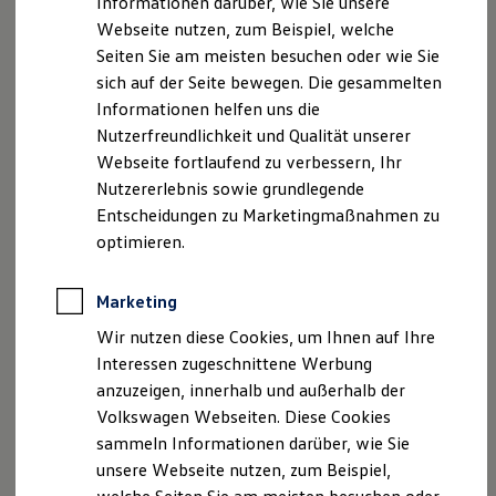
Informationen darüber, wie Sie unsere
Kfz-Versicherung für Nutzfahrzeuge
Webseite nutzen, zum Beispiel, welche
Restschuldversicherung
Wartungsverträge
Seiten Sie am meisten besuchen oder wie Sie
Besitzer & Service
sich auf der Seite bewegen. Die gesammelten
Reparatur & Service
Informationen helfen uns die
Sommer-Special
Reparatur, Pflege & Inspektion
Nutzerfreundlichkeit und Qualität unserer
Servicetermin anfragen
Webseite fortlaufend zu verbessern, Ihr
Service-Vorteile bei Volkswagen Nutzfahrzeuge
Nutzererlebnis sowie grundlegende
ServicePlus
Economy Service
Entscheidungen zu Marketingmaßnahmen zu
Räder & Reifen Service
optimieren.
Ersatzfahrzeuge
Notdienst und Pannenhilfe
Software, Konnektivität & Apps
Marketing
California App
VW Connect für Ihren ID. Buzz
Wir nutzen diese Cookies, um Ihnen auf Ihre
VW Connect für Ihren Transporter/Caravelle
Interessen zugeschnittene Werbung
VW Connect für Ihren Amarok
anzuzeigen, innerhalb und außerhalb der
VW Connect für andere Modelle
Connect Pro
Volkswagen Webseiten. Diese Cookies
Fleet Interface Data
sammeln Informationen darüber, wie Sie
Multistop Pathfinder
unsere Webseite nutzen, zum Beispiel,
Übersicht Software Updates
Hilfreiches für Besitzer