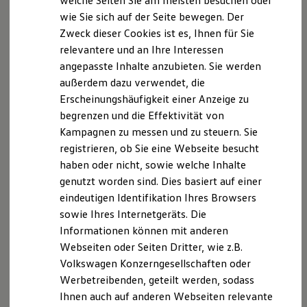
welche Seiten Sie am meisten besuchen oder
Hilfreiches für Besitzer
wie Sie sich auf der Seite bewegen. Der
Digitales Bordbuch
Zweck dieser Cookies ist es, Ihnen für Sie
Fahrerassistenz- und Sicherheitssysteme
Kontrollleuchten
relevantere und an Ihre Interessen
Kurzfahrprofile und Ölverdünnung
angepasste Inhalte anzubieten. Sie werden
Batterieverordnung
außerdem dazu verwendet, die
XTL-Dieselkraftstoff
Ersatzteile und Betriebsflüssigkeiten
Erscheinungshäufigkeit einer Anzeige zu
Original Zubehör und Lifestyle Produkte
begrenzen und die Effektivität von
myVolkswagen
Kampagnen zu messen und zu steuern. Sie
myVolkswagen Business
Elektrisch & Autonom
registrieren, ob Sie eine Webseite besucht
Elektro - & Hybridfahrzeuge
haben oder nicht, sowie welche Inhalte
Unser Ansatz
genutzt worden sind. Dies basiert auf einer
Klimafreundlicher Strom
Reichweite & Ladelösungen
eindeutigen Identifikation Ihres Browsers
Reichweitensimulator
sowie Ihres Internetgeräts. Die
Ladezeitensimulator
Informationen können mit anderen
Ladelösungen für Privatkunden
Ladelösungen für Gewerbekunden
Webseiten oder Seiten Dritter, wie z.B.
Wallbox und Ladekabel
Volkswagen Konzerngesellschaften oder
Bidirektionales Laden
Werbetreibenden, geteilt werden, sodass
Förderung & Kosten der Elektrofahrzeuge
Fördermöglichkeiten für Privatkunden
Ihnen auch auf anderen Webseiten relevante
Fördermöglichkeiten für Gewerbekunden