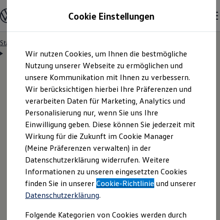
Modelle & Konfigurator
Cookie Einstellungen
Nutzfahrzeuge
Nutzfahrzeugkategorien entdecken
Modelle konfigurieren
Konfiguration laden
Startseite
Besitzer & Service
Reparatur & Service
Zum
Zum
Modelle vergleichen
Servicetermin anfragen
Wir nutzen Cookies, um Ihnen die bestmögliche
Hauptinhalt
Footer
Vorgängermodelle und Oldtimer
springen
springen
Nutzung unserer Webseite zu ermöglichen und
Vorgängermodelle
Oldtimer
unsere Kommunikation mit Ihnen zu verbessern.
Bulli Historie
Wir berücksichtigen hierbei Ihre Präferenzen und
Branchenlösungen & Gewerbekunden
Servicetermin bequem
verarbeiten Daten für Marketing, Analytics und
Umbaulösungen und Hersteller finden
Auf- und Umbauten entdecken & konfigurieren
Personalisierung nur, wenn Sie uns Ihre
Groß- und Sonderkunden
online anfragen
Einwilligung geben. Diese können Sie jederzeit mit
Großkunden
Wirkung für die Zukunft im Cookie Manager
Kommunen & Behörden
Journalisten
(Meine Präferenzen verwalten) in der
Sportvereine
Nutzen Sie unser Onlineformular, um schnell und
Datenschutzerklärung widerrufen. Weitere
Branchenlösungen
Informationen zu unseren eingesetzten Cookies
unkompliziert einen Servicetermin bei Ihrem
Bau & Handwerk
Gewerbliche Personenbeförderung
finden Sie in unserer
Cookie-Richtlinie
und unserer
Volkswagen
Nutzfahrzeuge
Partner anzufragen.
Service & mobile Werkstätten
Datenschutzerklärung
.
Kurier, Logistik & Handel
Menschen mit Behinderung
Folgende Kategorien von Cookies werden durch
Kühlfahrzeuge