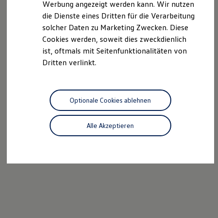
Werbung angezeigt werden kann. Wir nutzen
Kostensimulator
die Dienste eines Dritten für die Verarbeitung
Autonomes Fahren
Mehr zum ID. Buzz
solcher Daten zu Marketing Zwecken. Diese
Online Beratung
Cookies werden, soweit dies zweckdienlich
California Welt
ist, oftmals mit Seitenfunktionalitäten von
California Club
California Magazin & Ratgeber
Dritten verlinkt.
Vanlife
Ratgeber
Routen & Reisen
California Reisen & Erlebnisse
Optionale Cookies ablehnen
California App
California Lifestyle & Zubehör
Übernachten im California
Alle Akzeptieren
Marke
Unternehmen
Karriere
Karriere im Unternehmen
Karriere im Autohaus
Nachhaltigkeit
Kunden
Gesellschaft
Natur
Events
Rückblick VW Bus Festival 2023