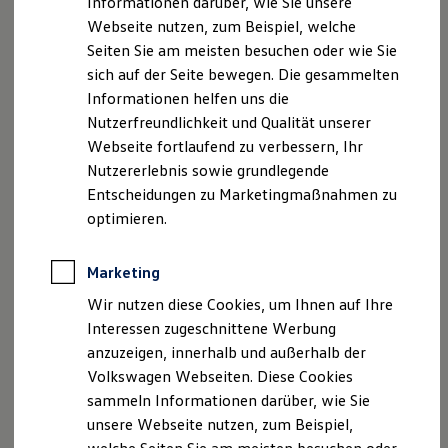
Informationen darüber, wie Sie unsere
Garantien
Webseite nutzen, zum Beispiel, welche
Kfz-Versicherung für Nutzfahrzeuge
Restschuldversicherung
Seiten Sie am meisten besuchen oder wie Sie
Wartungsverträge
sich auf der Seite bewegen. Die gesammelten
Besitzer & Service
Informationen helfen uns die
Reparatur & Service
Sommer-Special
Nutzerfreundlichkeit und Qualität unserer
Reparatur, Pflege & Inspektion
Webseite fortlaufend zu verbessern, Ihr
Servicetermin anfragen
Nutzererlebnis sowie grundlegende
Service-Vorteile bei Volkswagen Nutzfahrzeuge
ServicePlus
Entscheidungen zu Marketingmaßnahmen zu
Economy Service
optimieren.
Räder & Reifen Service
Ersatzfahrzeuge
Notdienst und Pannenhilfe
Marketing
Software, Konnektivität & Apps
California App
Wir nutzen diese Cookies, um Ihnen auf Ihre
VW Connect für Ihren ID. Buzz
Interessen zugeschnittene Werbung
VW Connect für Ihren Transporter/Caravelle
anzuzeigen, innerhalb und außerhalb der
VW Connect für Ihren Amarok
VW Connect für andere Modelle
Volkswagen Webseiten. Diese Cookies
Connect Pro
sammeln Informationen darüber, wie Sie
Fleet Interface Data
unsere Webseite nutzen, zum Beispiel,
Multistop Pathfinder
Übersicht Software Updates