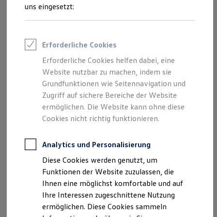
Feuerwehr
uns eingesetzt:
Rettungsdienste
ONE Business ID Vorteile
Fahrzeugsuche & Marktplatz
Fahrzeugsuche
Erforderliche Cookies
Fahrzeuge online kaufen
Digitaler Marktplatz
Erforderliche Cookies helfen dabei, eine
Kauf & Finanzierung
Website nutzbar zu machen, indem sie
Online-Fahrzeugbewertung
Aktionen & Angebote
Grundfunktionen wie Seitennavigation und
E-Auto-Förderung
Zugriff auf sichere Bereiche der Website
Für Privatkunden
ermöglichen. Die Website kann ohne diese
Für Gewerbekunden
Profi Paket
Cookies nicht richtig funktionieren.
TopDeal
Gebrauchtwagen
ProfiPartner für Gebrauchtwagen
Analytics und Personalisierung
Zertifizierte Gebrauchtwagen
Diese Cookies werden genutzt, um
Finanzierung
Für Privatkunden
Funktionen der Website zuzulassen, die
Für Gewerbekunden
Ihnen eine möglichst komfortable und auf
Leasing
Ihre Interessen zugeschnittene Nutzung
Für Privatkunden
Für Gewerbekunden
ermöglichen. Diese Cookies sammeln
Versicherungen & Garantien