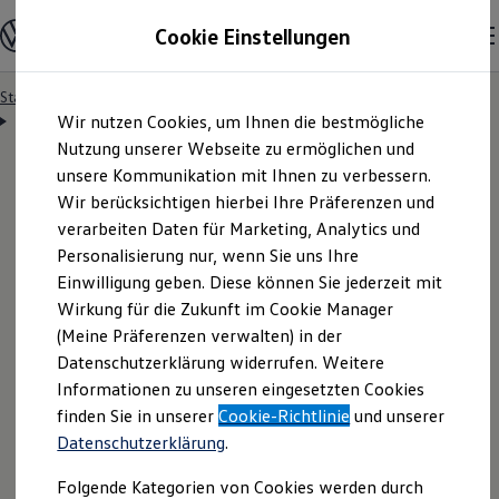
Modelle & Konfigurator
Cookie Einstellungen
Nutzfahrzeuge
Nutzfahrzeugkategorien entdecken
Modelle konfigurieren
Konfiguration laden
Startseite
Besitzer & Service
Reparatur & Service
Zum
Zum
Modelle vergleichen
Servicetermin anfragen
Wir nutzen Cookies, um Ihnen die bestmögliche
Hauptinhalt
Footer
Vorgängermodelle und Oldtimer
springen
springen
Nutzung unserer Webseite zu ermöglichen und
Vorgängermodelle
Oldtimer
unsere Kommunikation mit Ihnen zu verbessern.
Bulli Historie
Wir berücksichtigen hierbei Ihre Präferenzen und
Branchenlösungen & Gewerbekunden
Servicetermin bequem
verarbeiten Daten für Marketing, Analytics und
Umbaulösungen und Hersteller finden
Auf- und Umbauten entdecken & konfigurieren
Personalisierung nur, wenn Sie uns Ihre
Groß- und Sonderkunden
online anfragen
Einwilligung geben. Diese können Sie jederzeit mit
Großkunden
Wirkung für die Zukunft im Cookie Manager
Kommunen & Behörden
Journalisten
(Meine Präferenzen verwalten) in der
Sportvereine
Nutzen Sie unser Onlineformular, um schnell und
Datenschutzerklärung widerrufen. Weitere
Branchenlösungen
Informationen zu unseren eingesetzten Cookies
unkompliziert einen Servicetermin bei Ihrem
Bau & Handwerk
Gewerbliche Personenbeförderung
finden Sie in unserer
Cookie-Richtlinie
und unserer
Volkswagen
Nutzfahrzeuge
Partner anzufragen.
Service & mobile Werkstätten
Datenschutzerklärung
.
Kurier, Logistik & Handel
Kühlfahrzeuge
Folgende Kategorien von Cookies werden durch
Feuerwehr