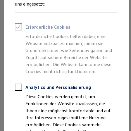
Rettungsdienste
uns eingesetzt:
ONE Business ID Vorteile
Fahrzeugsuche & Marktplatz
Fahrzeugsuche
Fahrzeuge online kaufen
Erforderliche Cookies
Digitaler Marktplatz
Kauf & Finanzierung
Erforderliche Cookies helfen dabei, eine
Online-Fahrzeugbewertung
Website nutzbar zu machen, indem sie
Aktionen & Angebote
E-Auto-Förderung
Grundfunktionen wie Seitennavigation und
Für Privatkunden
Zugriff auf sichere Bereiche der Website
Für Gewerbekunden
ermöglichen. Die Website kann ohne diese
Profi Paket
TopDeal
Cookies nicht richtig funktionieren.
Gebrauchtwagen
ProfiPartner für Gebrauchtwagen
Zertifizierte Gebrauchtwagen
Analytics und Personalisierung
Finanzierung
Diese Cookies werden genutzt, um
Für Privatkunden
Für Gewerbekunden
Funktionen der Website zuzulassen, die
Leasing
Ihnen eine möglichst komfortable und auf
Für Privatkunden
Ihre Interessen zugeschnittene Nutzung
Für Gewerbekunden
Versicherungen & Garantien
ermöglichen. Diese Cookies sammeln
Garantien