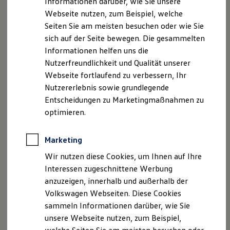
Informationen darüber, wie Sie unsere
Kfz-Versicherung für Nutzfahrzeuge
Webseite nutzen, zum Beispiel, welche
Restschuldversicherung
Wartungsverträge
Seiten Sie am meisten besuchen oder wie Sie
Besitzer & Service
sich auf der Seite bewegen. Die gesammelten
Reparatur & Service
Informationen helfen uns die
Sommer-Special
Reparatur, Pflege & Inspektion
Nutzerfreundlichkeit und Qualität unserer
Servicetermin anfragen
Webseite fortlaufend zu verbessern, Ihr
Service-Vorteile bei Volkswagen Nutzfahrzeuge
Nutzererlebnis sowie grundlegende
ServicePlus
Economy Service
Entscheidungen zu Marketingmaßnahmen zu
Räder & Reifen Service
optimieren.
Ersatzfahrzeuge
Notdienst und Pannenhilfe
Software, Konnektivität & Apps
Marketing
California App
VW Connect für Ihren ID. Buzz
Wir nutzen diese Cookies, um Ihnen auf Ihre
VW Connect für Ihren Transporter/Caravelle
Interessen zugeschnittene Werbung
VW Connect für Ihren Amarok
anzuzeigen, innerhalb und außerhalb der
VW Connect für andere Modelle
Connect Pro
Volkswagen Webseiten. Diese Cookies
Fleet Interface Data
sammeln Informationen darüber, wie Sie
Multistop Pathfinder
unsere Webseite nutzen, zum Beispiel,
Übersicht Software Updates
Hilfreiches für Besitzer