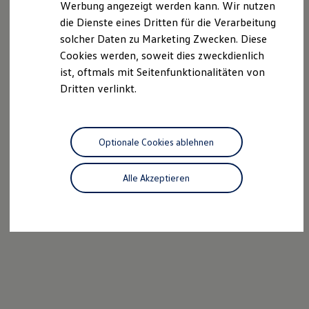
Werbung angezeigt werden kann. Wir nutzen
Autonomes Fahren
die Dienste eines Dritten für die Verarbeitung
Mehr zum ID. Buzz
Online Beratung
solcher Daten zu Marketing Zwecken. Diese
California Welt
Cookies werden, soweit dies zweckdienlich
California Club
ist, oftmals mit Seitenfunktionalitäten von
California Magazin & Ratgeber
Vanlife
Dritten verlinkt.
Ratgeber
Routen & Reisen
California Reisen & Erlebnisse
California App
Optionale Cookies ablehnen
California Lifestyle & Zubehör
Übernachten im California
Marke
Alle Akzeptieren
Unternehmen
Karriere
Karriere im Unternehmen
Karriere im Autohaus
Nachhaltigkeit
Kunden
Gesellschaft
Natur
Events
Rückblick VW Bus Festival 2023
75 Jahre Bulli Jubiläum