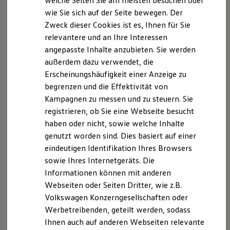
welche Seiten Sie am meisten besuchen oder
Digitales Bordbuch
wie Sie sich auf der Seite bewegen. Der
Fahrerassistenz- und Sicherheitssysteme
Zweck dieser Cookies ist es, Ihnen für Sie
Kontrollleuchten
Kurzfahrprofile und Ölverdünnung
relevantere und an Ihre Interessen
Batterieverordnung
angepasste Inhalte anzubieten. Sie werden
XTL-Dieselkraftstoff
außerdem dazu verwendet, die
Ersatzteile und Betriebsflüssigkeiten
Original Zubehör und Lifestyle Produkte
Erscheinungshäufigkeit einer Anzeige zu
myVolkswagen
begrenzen und die Effektivität von
myVolkswagen Business
Kampagnen zu messen und zu steuern. Sie
Elektrisch & Autonom
Elektro - & Hybridfahrzeuge
registrieren, ob Sie eine Webseite besucht
Unser Ansatz
haben oder nicht, sowie welche Inhalte
Klimafreundlicher Strom
genutzt worden sind. Dies basiert auf einer
Reichweite & Ladelösungen
Reichweitensimulator
eindeutigen Identifikation Ihres Browsers
Ladezeitensimulator
sowie Ihres Internetgeräts. Die
Ladelösungen für Privatkunden
Informationen können mit anderen
Ladelösungen für Gewerbekunden
Wallbox und Ladekabel
Webseiten oder Seiten Dritter, wie z.B.
Bidirektionales Laden
Volkswagen Konzerngesellschaften oder
Förderung & Kosten der Elektrofahrzeuge
Werbetreibenden, geteilt werden, sodass
Fördermöglichkeiten für Privatkunden
Fördermöglichkeiten für Gewerbekunden
Ihnen auch auf anderen Webseiten relevante
Kostensimulator