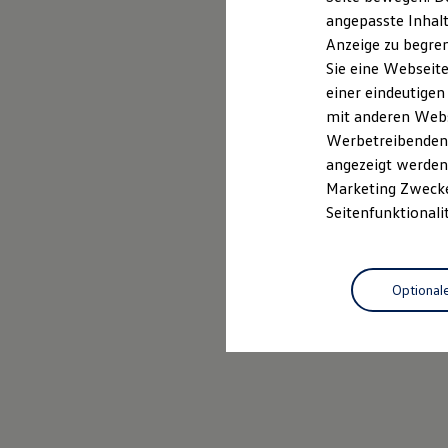
Kfz-Versicherung für Nutzfahrzeuge
angepasste Inhalt
Restschuldversicherung
Anzeige zu begren
Wartungsverträge
Besitzer & Service
Sie eine Webseite
Reparatur & Service
einer eindeutigen
Sommer-Special
mit anderen Webse
Reparatur, Pflege & Inspektion
Servicetermin anfragen
Werbetreibenden,
Service-Vorteile bei Volkswagen Nutzfahrzeuge
angezeigt werden 
ServicePlus
Marketing Zwecken
Economy Service
Räder & Reifen Service
Seitenfunktionali
Ersatzfahrzeuge
Notdienst und Pannenhilfe
Software, Konnektivität & Apps
California App
Optional
VW Connect für Ihren ID. Buzz
VW Connect für Ihren Transporter/Caravelle
VW Connect für Ihren Amarok
VW Connect für andere Modelle
Connect Pro
Fleet Interface Data
Multistop Pathfinder
Übersicht Software Updates
Hilfreiches für Besitzer