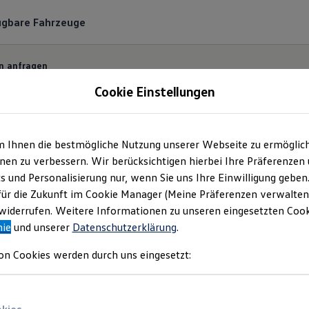
ügbare Fahrzeuge
n anfragen
Cookie Einstellungen
m Ihnen die bestmögliche Nutzung unserer Webseite zu ermöglic
ermin bequem online
en zu verbessern. Wir berücksichtigen hierbei Ihre Präferenzen
cs und Personalisierung nur, wenn Sie uns Ihre Einwilligung geben
für die Zukunft im Cookie Manager (Meine Präferenzen verwalten)
 und unkompliziert einen Servicetermin bei Ihrem
Vo
iderrufen. Weitere Informationen zu unseren eingesetzten Cooki
nie
und unserer
Datenschutzerklärung
.
on Cookies werden durch uns eingesetzt: