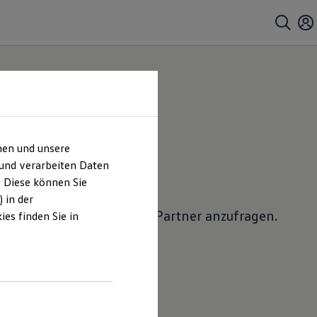
hen und unsere
 anfragen
 und verarbeiten Daten
. Diese können Sie
 in der
lkswagen
Nutzfahrzeuge
Partner anzufragen.
es finden Sie in