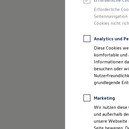
Erforderliche Co
Rettungsdienste
ONE Business ID Vorteile
Erforderliche Coo
Fahrzeugsuche & Marktplatz
Seitennavigation 
Fahrzeugsuche
Cookies nicht rich
Fahrzeuge online kaufen
Digitaler Marktplatz
Kauf & Finanzierung
Analytics und Pe
Online-Fahrzeugbewertung
Aktionen & Angebote
Diese Cookies we
E-Auto-Förderung
Für Privatkunden
komfortable und 
Für Gewerbekunden
Informationen dar
Profi Paket
besuchen oder wie
TopDeal
Gebrauchtwagen
Nutzerfreundlichk
ProfiPartner für Gebrauchtwagen
grundlegende Ent
Zertifizierte Gebrauchtwagen
Finanzierung
Für Privatkunden
Marketing
Für Gewerbekunden
Leasing
Wir nutzen diese 
Für Privatkunden
und außerhalb de
Für Gewerbekunden
unsere Webseite n
Versicherungen & Garantien
Garantien
Seite bewegen. De