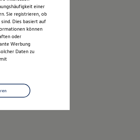
ungshäufigkeit einer
. Sie registrieren, ob
ind. Dies basiert auf
Informationen können
aften oder
evante Werbung
solcher Daten zu
 mit
eren