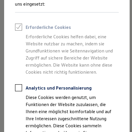
Feuerwehr
uns eingesetzt:
Rettungsdienste
ONE Business ID Vorteile
Fahrzeugsuche & Marktplatz
Fahrzeugsuche
Erforderliche Cookies
Fahrzeuge online kaufen
Digitaler Marktplatz
Erforderliche Cookies helfen dabei, eine
Kauf & Finanzierung
Website nutzbar zu machen, indem sie
Online-Fahrzeugbewertung
Aktionen & Angebote
Grundfunktionen wie Seitennavigation und
E-Auto-Förderung
Zugriff auf sichere Bereiche der Website
Für Privatkunden
ermöglichen. Die Website kann ohne diese
Für Gewerbekunden
Profi Paket
Cookies nicht richtig funktionieren.
TopDeal
Gebrauchtwagen
ProfiPartner für Gebrauchtwagen
Analytics und Personalisierung
Zertifizierte Gebrauchtwagen
Diese Cookies werden genutzt, um
Finanzierung
Für Privatkunden
Funktionen der Website zuzulassen, die
Für Gewerbekunden
Ihnen eine möglichst komfortable und auf
Leasing
Ihre Interessen zugeschnittene Nutzung
Für Privatkunden
Für Gewerbekunden
ermöglichen. Diese Cookies sammeln
Versicherungen & Garantien