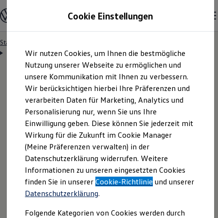
Modelle & Konfigurator
Cookie Einstellungen
Nutzfahrzeuge
Nutzfahrzeugkategorien entdecken
Modelle konfigurieren
Konfiguration laden
Startseite
Besitzer & Service
Reparatur & Service
Zum
Zum
Modelle vergleichen
Servicetermin anfragen
Wir nutzen Cookies, um Ihnen die bestmögliche
Hauptinhalt
Footer
Vorgängermodelle und Oldtimer
springen
springen
Nutzung unserer Webseite zu ermöglichen und
Vorgängermodelle
Oldtimer
unsere Kommunikation mit Ihnen zu verbessern.
Bulli Historie
Wir berücksichtigen hierbei Ihre Präferenzen und
Branchenlösungen & Gewerbekunden
Servicetermin bequem
verarbeiten Daten für Marketing, Analytics und
Umbaulösungen und Hersteller finden
Auf- und Umbauten entdecken & konfigurieren
Personalisierung nur, wenn Sie uns Ihre
Groß- und Sonderkunden
online anfragen
Einwilligung geben. Diese können Sie jederzeit mit
Großkunden
Wirkung für die Zukunft im Cookie Manager
Kommunen & Behörden
Journalisten
(Meine Präferenzen verwalten) in der
Sportvereine
Nutzen Sie unser Onlineformular, um schnell und
Datenschutzerklärung widerrufen. Weitere
Branchenlösungen
Informationen zu unseren eingesetzten Cookies
unkompliziert einen Servicetermin bei Ihrem
Bau & Handwerk
Gewerbliche Personenbeförderung
finden Sie in unserer
Cookie-Richtlinie
und unserer
Volkswagen
Nutzfahrzeuge
Partner anzufragen.
Service & mobile Werkstätten
Datenschutzerklärung
.
Kurier, Logistik & Handel
Menschen mit Behinderung
Folgende Kategorien von Cookies werden durch
Kühlfahrzeuge