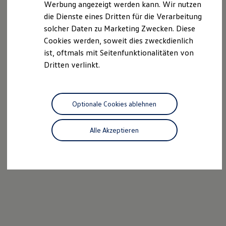
Werbung angezeigt werden kann. Wir nutzen
Kostensimulator
die Dienste eines Dritten für die Verarbeitung
Autonomes Fahren
Mehr zum ID. Buzz
solcher Daten zu Marketing Zwecken. Diese
Online Beratung
Cookies werden, soweit dies zweckdienlich
California Welt
ist, oftmals mit Seitenfunktionalitäten von
California Club
California Magazin & Ratgeber
Dritten verlinkt.
Vanlife
Ratgeber
Routen & Reisen
California Reisen & Erlebnisse
Optionale Cookies ablehnen
California App
California Lifestyle & Zubehör
Übernachten im California
Alle Akzeptieren
Marke
Unternehmen
Karriere
Karriere im Unternehmen
Karriere im Autohaus
Nachhaltigkeit
Kunden
Gesellschaft
Natur
Events
Rückblick VW Bus Festival 2023