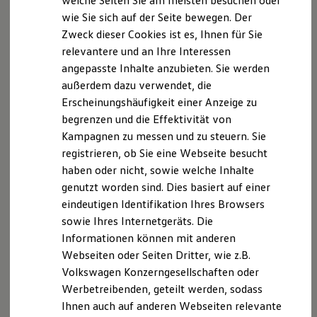
welche Seiten Sie am meisten besuchen oder
Hilfreiches für Besitzer
wie Sie sich auf der Seite bewegen. Der
Digitales Bordbuch
Zweck dieser Cookies ist es, Ihnen für Sie
Fahrerassistenz- und Sicherheitssysteme
Kontrollleuchten
relevantere und an Ihre Interessen
Kurzfahrprofile und Ölverdünnung
angepasste Inhalte anzubieten. Sie werden
Batterieverordnung
außerdem dazu verwendet, die
XTL-Dieselkraftstoff
Ersatzteile und Betriebsflüssigkeiten
Erscheinungshäufigkeit einer Anzeige zu
Original Zubehör und Lifestyle Produkte
begrenzen und die Effektivität von
myVolkswagen
Kampagnen zu messen und zu steuern. Sie
myVolkswagen Business
Elektrisch & Autonom
registrieren, ob Sie eine Webseite besucht
Elektro - & Hybridfahrzeuge
haben oder nicht, sowie welche Inhalte
Unser Ansatz
genutzt worden sind. Dies basiert auf einer
Klimafreundlicher Strom
Reichweite & Ladelösungen
eindeutigen Identifikation Ihres Browsers
Reichweitensimulator
sowie Ihres Internetgeräts. Die
Ladezeitensimulator
Informationen können mit anderen
Ladelösungen für Privatkunden
Ladelösungen für Gewerbekunden
Webseiten oder Seiten Dritter, wie z.B.
Wallbox und Ladekabel
Volkswagen Konzerngesellschaften oder
Bidirektionales Laden
Werbetreibenden, geteilt werden, sodass
Förderung & Kosten der Elektrofahrzeuge
Fördermöglichkeiten für Privatkunden
Ihnen auch auf anderen Webseiten relevante
Fördermöglichkeiten für Gewerbekunden