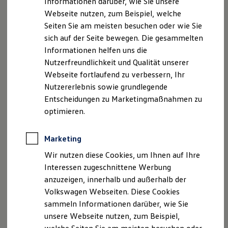
Informationen darüber, wie Sie unsere
Garantien
Webseite nutzen, zum Beispiel, welche
Kfz-Versicherung für Nutzfahrzeuge
Restschuldversicherung
Seiten Sie am meisten besuchen oder wie Sie
Wartungsverträge
sich auf der Seite bewegen. Die gesammelten
Besitzer & Service
Informationen helfen uns die
Reparatur & Service
Sommer-Special
Nutzerfreundlichkeit und Qualität unserer
Reparatur, Pflege & Inspektion
Webseite fortlaufend zu verbessern, Ihr
Servicetermin anfragen
Nutzererlebnis sowie grundlegende
Service-Vorteile bei Volkswagen Nutzfahrzeuge
ServicePlus
Entscheidungen zu Marketingmaßnahmen zu
Economy Service
optimieren.
Räder & Reifen Service
Ersatzfahrzeuge
Notdienst und Pannenhilfe
Marketing
Software, Konnektivität & Apps
California App
Wir nutzen diese Cookies, um Ihnen auf Ihre
VW Connect für Ihren ID. Buzz
Interessen zugeschnittene Werbung
VW Connect für Ihren Transporter/Caravelle
anzuzeigen, innerhalb und außerhalb der
VW Connect für Ihren Amarok
VW Connect für andere Modelle
Volkswagen Webseiten. Diese Cookies
Connect Pro
sammeln Informationen darüber, wie Sie
Fleet Interface Data
unsere Webseite nutzen, zum Beispiel,
Multistop Pathfinder
Übersicht Software Updates