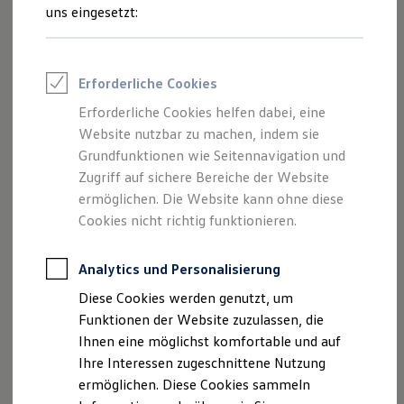
Rettungsdienste
uns eingesetzt:
ONE Business ID Vorteile
Fahrzeugsuche & Marktplatz
Fahrzeugsuche
Fahrzeuge online kaufen
Erforderliche Cookies
Digitaler Marktplatz
Kauf & Finanzierung
Erforderliche Cookies helfen dabei, eine
Online-Fahrzeugbewertung
Website nutzbar zu machen, indem sie
Aktionen & Angebote
E-Auto-Förderung
Grundfunktionen wie Seitennavigation und
Für Privatkunden
Zugriff auf sichere Bereiche der Website
Für Gewerbekunden
ermöglichen. Die Website kann ohne diese
Profi Paket
TopDeal
Cookies nicht richtig funktionieren.
Gebrauchtwagen
ProfiPartner für Gebrauchtwagen
Zertifizierte Gebrauchtwagen
Analytics und Personalisierung
Finanzierung
Diese Cookies werden genutzt, um
Für Privatkunden
Für Gewerbekunden
Funktionen der Website zuzulassen, die
Leasing
Ihnen eine möglichst komfortable und auf
Für Privatkunden
Ihre Interessen zugeschnittene Nutzung
Für Gewerbekunden
Versicherungen & Garantien
ermöglichen. Diese Cookies sammeln
Garantien