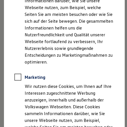
Informationen darüber, wie Sie unsere
Kfz-Versicherung für Nutzfahrzeuge
Webseite nutzen, zum Beispiel, welche
Restschuldversicherung
Wartungsverträge
Seiten Sie am meisten besuchen oder wie Sie
Besitzer & Service
sich auf der Seite bewegen. Die gesammelten
Reparatur & Service
Informationen helfen uns die
Sommer-Special
Reparatur, Pflege & Inspektion
Nutzerfreundlichkeit und Qualität unserer
Servicetermin anfragen
Webseite fortlaufend zu verbessern, Ihr
Service-Vorteile bei Volkswagen Nutzfahrzeuge
Nutzererlebnis sowie grundlegende
ServicePlus
Economy Service
Entscheidungen zu Marketingmaßnahmen zu
Räder & Reifen Service
optimieren.
Ersatzfahrzeuge
Notdienst und Pannenhilfe
Software, Konnektivität & Apps
Marketing
California App
VW Connect für Ihren ID. Buzz
Wir nutzen diese Cookies, um Ihnen auf Ihre
VW Connect für Ihren Transporter/Caravelle
Interessen zugeschnittene Werbung
VW Connect für Ihren Amarok
anzuzeigen, innerhalb und außerhalb der
VW Connect für andere Modelle
Connect Pro
Volkswagen Webseiten. Diese Cookies
Fleet Interface Data
sammeln Informationen darüber, wie Sie
Multistop Pathfinder
unsere Webseite nutzen, zum Beispiel,
Übersicht Software Updates
Hilfreiches für Besitzer