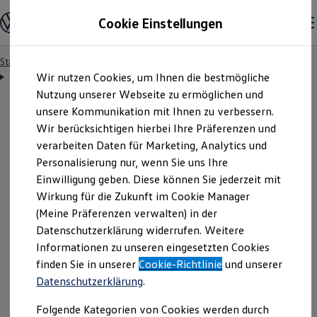
Modelle & Konfigurator
Cookie Einstellungen
Nutzfahrzeuge
Nutzfahrzeugkategorien entdecken
Modelle konfigurieren
Konfiguration laden
Startseite
Besitzer & Service
Reparatur & Service
Zum
Zum
Modelle vergleichen
Servicetermin anfragen
Wir nutzen Cookies, um Ihnen die bestmögliche
Hauptinhalt
Footer
Vorgängermodelle und Oldtimer
springen
springen
Nutzung unserer Webseite zu ermöglichen und
Vorgängermodelle
Oldtimer
unsere Kommunikation mit Ihnen zu verbessern.
Bulli Historie
Wir berücksichtigen hierbei Ihre Präferenzen und
Branchenlösungen & Gewerbekunden
Servicetermin bequem
verarbeiten Daten für Marketing, Analytics und
Umbaulösungen und Hersteller finden
Auf- und Umbauten entdecken & konfigurieren
Personalisierung nur, wenn Sie uns Ihre
Groß- und Sonderkunden
online anfragen
Einwilligung geben. Diese können Sie jederzeit mit
Großkunden
Wirkung für die Zukunft im Cookie Manager
Kommunen & Behörden
Journalisten
(Meine Präferenzen verwalten) in der
Sportvereine
Nutzen Sie unser Onlineformular, um schnell und
Datenschutzerklärung widerrufen. Weitere
Branchenlösungen
Informationen zu unseren eingesetzten Cookies
unkompliziert einen Servicetermin bei Ihrem
Bau & Handwerk
Gewerbliche Personenbeförderung
finden Sie in unserer
Cookie-Richtlinie
und unserer
Volkswagen
Nutzfahrzeuge
Partner anzufragen.
Service & mobile Werkstätten
Datenschutzerklärung
.
Kurier, Logistik & Handel
Kühlfahrzeuge
Folgende Kategorien von Cookies werden durch
Feuerwehr