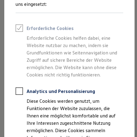
Rettungsdienste
uns eingesetzt:
ONE Business ID Vorteile
Fahrzeugsuche & Marktplatz
Fahrzeugsuche
Fahrzeuge online kaufen
Erforderliche Cookies
Digitaler Marktplatz
Kauf & Finanzierung
Erforderliche Cookies helfen dabei, eine
Online-Fahrzeugbewertung
Website nutzbar zu machen, indem sie
Aktionen & Angebote
E-Auto-Förderung
Grundfunktionen wie Seitennavigation und
Für Privatkunden
Zugriff auf sichere Bereiche der Website
Für Gewerbekunden
ermöglichen. Die Website kann ohne diese
Profi Paket
TopDeal
Cookies nicht richtig funktionieren.
Gebrauchtwagen
ProfiPartner für Gebrauchtwagen
Zertifizierte Gebrauchtwagen
Analytics und Personalisierung
Finanzierung
Diese Cookies werden genutzt, um
Für Privatkunden
Für Gewerbekunden
Funktionen der Website zuzulassen, die
Leasing
Ihnen eine möglichst komfortable und auf
Für Privatkunden
Ihre Interessen zugeschnittene Nutzung
Für Gewerbekunden
Versicherungen & Garantien
ermöglichen. Diese Cookies sammeln
Garantien