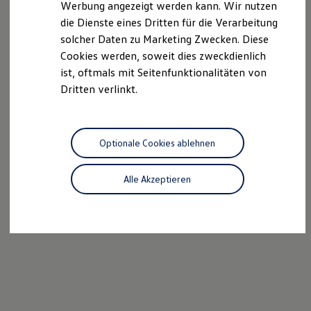
Werbung angezeigt werden kann. Wir nutzen
Autonomes Fahren
die Dienste eines Dritten für die Verarbeitung
Mehr zum ID. Buzz
Online Beratung
solcher Daten zu Marketing Zwecken. Diese
California Welt
Cookies werden, soweit dies zweckdienlich
California Club
ist, oftmals mit Seitenfunktionalitäten von
California Magazin & Ratgeber
Vanlife
Dritten verlinkt.
Ratgeber
Routen & Reisen
California Reisen & Erlebnisse
California App
Optionale Cookies ablehnen
California Lifestyle & Zubehör
Übernachten im California
Marke
Alle Akzeptieren
Unternehmen
Karriere
Karriere im Unternehmen
Karriere im Autohaus
Nachhaltigkeit
Kunden
Gesellschaft
Natur
Events
Rückblick VW Bus Festival 2023
75 Jahre Bulli Jubiläum