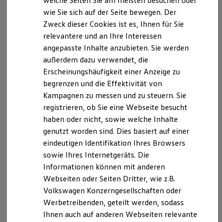
welche Seiten Sie am meisten besuchen oder
Digitales Bordbuch
wie Sie sich auf der Seite bewegen. Der
Fahrerassistenz- und Sicherheitssysteme
Zweck dieser Cookies ist es, Ihnen für Sie
Kontrollleuchten
Kurzfahrprofile und Ölverdünnung
relevantere und an Ihre Interessen
Batterieverordnung
angepasste Inhalte anzubieten. Sie werden
XTL-Dieselkraftstoff
außerdem dazu verwendet, die
Ersatzteile und Betriebsflüssigkeiten
Original Zubehör und Lifestyle Produkte
Erscheinungshäufigkeit einer Anzeige zu
myVolkswagen
begrenzen und die Effektivität von
myVolkswagen Business
Kampagnen zu messen und zu steuern. Sie
Elektrisch & Autonom
Elektro - & Hybridfahrzeuge
registrieren, ob Sie eine Webseite besucht
Unser Ansatz
haben oder nicht, sowie welche Inhalte
Klimafreundlicher Strom
genutzt worden sind. Dies basiert auf einer
Reichweite & Ladelösungen
Reichweitensimulator
eindeutigen Identifikation Ihres Browsers
Ladezeitensimulator
sowie Ihres Internetgeräts. Die
Ladelösungen für Privatkunden
Informationen können mit anderen
Ladelösungen für Gewerbekunden
Wallbox und Ladekabel
Webseiten oder Seiten Dritter, wie z.B.
Bidirektionales Laden
Volkswagen Konzerngesellschaften oder
Förderung & Kosten der Elektrofahrzeuge
Werbetreibenden, geteilt werden, sodass
Fördermöglichkeiten für Privatkunden
Fördermöglichkeiten für Gewerbekunden
Ihnen auch auf anderen Webseiten relevante
Kostensimulator