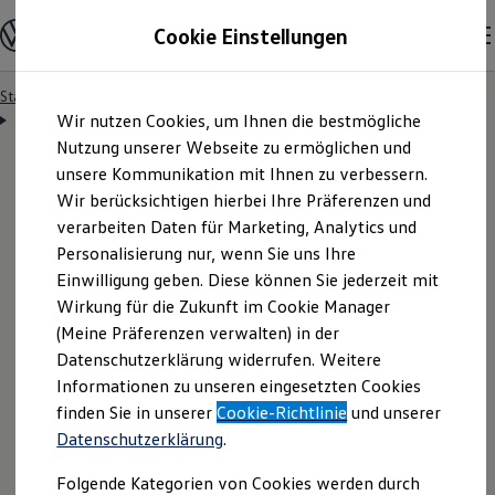
Modelle & Konfigurator
Cookie Einstellungen
Nutzfahrzeuge
Nutzfahrzeugkategorien entdecken
Modelle konfigurieren
Konfiguration laden
Startseite
Besitzer & Service
Reparatur & Service
Zum
Zum
Modelle vergleichen
Servicetermin anfragen
Wir nutzen Cookies, um Ihnen die bestmögliche
Hauptinhalt
Footer
Vorgängermodelle und Oldtimer
springen
springen
Nutzung unserer Webseite zu ermöglichen und
Vorgängermodelle
Oldtimer
unsere Kommunikation mit Ihnen zu verbessern.
Bulli Historie
Wir berücksichtigen hierbei Ihre Präferenzen und
Branchenlösungen & Gewerbekunden
Servicetermin bequem
verarbeiten Daten für Marketing, Analytics und
Umbaulösungen und Hersteller finden
Auf- und Umbauten entdecken & konfigurieren
Personalisierung nur, wenn Sie uns Ihre
Groß- und Sonderkunden
online anfragen
Einwilligung geben. Diese können Sie jederzeit mit
Großkunden
Wirkung für die Zukunft im Cookie Manager
Kommunen & Behörden
Journalisten
(Meine Präferenzen verwalten) in der
Sportvereine
Nutzen Sie unser Onlineformular, um schnell und
Datenschutzerklärung widerrufen. Weitere
Branchenlösungen
Informationen zu unseren eingesetzten Cookies
unkompliziert einen Servicetermin bei Ihrem
Bau & Handwerk
Gewerbliche Personenbeförderung
finden Sie in unserer
Cookie-Richtlinie
und unserer
Volkswagen
Nutzfahrzeuge
Partner anzufragen.
Service & mobile Werkstätten
Datenschutzerklärung
.
Kurier, Logistik & Handel
Kühlfahrzeuge
Folgende Kategorien von Cookies werden durch
Feuerwehr