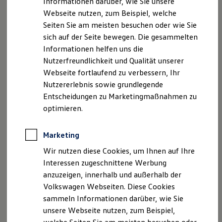
Informationen darüber, wie Sie unsere
Kfz-Versicherung für Nutzfahrzeuge
Webseite nutzen, zum Beispiel, welche
Restschuldversicherung
Wartungsverträge
Seiten Sie am meisten besuchen oder wie Sie
Besitzer & Service
sich auf der Seite bewegen. Die gesammelten
Reparatur & Service
Informationen helfen uns die
Sommer-Special
Reparatur, Pflege & Inspektion
Nutzerfreundlichkeit und Qualität unserer
Servicetermin anfragen
Webseite fortlaufend zu verbessern, Ihr
Service-Vorteile bei Volkswagen Nutzfahrzeuge
Nutzererlebnis sowie grundlegende
ServicePlus
Economy Service
Entscheidungen zu Marketingmaßnahmen zu
Räder & Reifen Service
optimieren.
Ersatzfahrzeuge
Notdienst und Pannenhilfe
Software, Konnektivität & Apps
Marketing
California App
VW Connect für Ihren ID. Buzz
Wir nutzen diese Cookies, um Ihnen auf Ihre
VW Connect für Ihren Transporter/Caravelle
Interessen zugeschnittene Werbung
VW Connect für Ihren Amarok
anzuzeigen, innerhalb und außerhalb der
VW Connect für andere Modelle
Connect Pro
Volkswagen Webseiten. Diese Cookies
Fleet Interface Data
sammeln Informationen darüber, wie Sie
Multistop Pathfinder
unsere Webseite nutzen, zum Beispiel,
Übersicht Software Updates
Hilfreiches für Besitzer