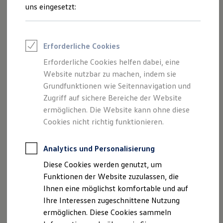
Rettungsdienste
uns eingesetzt:
ONE Business ID Vorteile
Fahrzeugsuche & Marktplatz
Fahrzeugsuche
Fahrzeuge online kaufen
Erforderliche Cookies
Digitaler Marktplatz
Kauf & Finanzierung
Erforderliche Cookies helfen dabei, eine
Online-Fahrzeugbewertung
Website nutzbar zu machen, indem sie
Aktionen & Angebote
E-Auto-Förderung
Grundfunktionen wie Seitennavigation und
Für Privatkunden
Zugriff auf sichere Bereiche der Website
Für Gewerbekunden
ermöglichen. Die Website kann ohne diese
Profi Paket
TopDeal
Cookies nicht richtig funktionieren.
Gebrauchtwagen
ProfiPartner für Gebrauchtwagen
Zertifizierte Gebrauchtwagen
Analytics und Personalisierung
Finanzierung
Diese Cookies werden genutzt, um
Für Privatkunden
Für Gewerbekunden
Funktionen der Website zuzulassen, die
Leasing
Ihnen eine möglichst komfortable und auf
Für Privatkunden
Ihre Interessen zugeschnittene Nutzung
Für Gewerbekunden
Versicherungen & Garantien
ermöglichen. Diese Cookies sammeln
Garantien