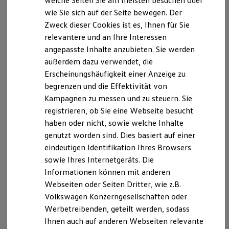
welche Seiten Sie am meisten besuchen oder
Digitales Bordbuch
wie Sie sich auf der Seite bewegen. Der
Fahrerassistenz- und Sicherheitssysteme
Zweck dieser Cookies ist es, Ihnen für Sie
Kontrollleuchten
Kurzfahrprofile und Ölverdünnung
relevantere und an Ihre Interessen
Batterieverordnung
angepasste Inhalte anzubieten. Sie werden
XTL-Dieselkraftstoff
außerdem dazu verwendet, die
Ersatzteile und Betriebsflüssigkeiten
Original Zubehör und Lifestyle Produkte
Erscheinungshäufigkeit einer Anzeige zu
myVolkswagen
begrenzen und die Effektivität von
myVolkswagen Business
Kampagnen zu messen und zu steuern. Sie
Elektrisch & Autonom
Elektro - & Hybridfahrzeuge
registrieren, ob Sie eine Webseite besucht
Unser Ansatz
haben oder nicht, sowie welche Inhalte
Klimafreundlicher Strom
genutzt worden sind. Dies basiert auf einer
Reichweite & Ladelösungen
Reichweitensimulator
eindeutigen Identifikation Ihres Browsers
Ladezeitensimulator
sowie Ihres Internetgeräts. Die
Ladelösungen für Privatkunden
Informationen können mit anderen
Ladelösungen für Gewerbekunden
Wallbox und Ladekabel
Webseiten oder Seiten Dritter, wie z.B.
Bidirektionales Laden
Volkswagen Konzerngesellschaften oder
Förderung & Kosten der Elektrofahrzeuge
Werbetreibenden, geteilt werden, sodass
Fördermöglichkeiten für Privatkunden
Fördermöglichkeiten für Gewerbekunden
Ihnen auch auf anderen Webseiten relevante
Kostensimulator