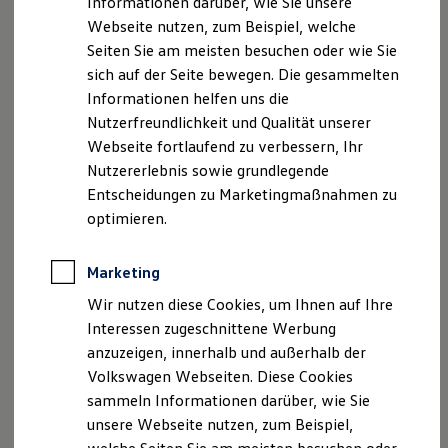
Informationen darüber, wie Sie unsere
Kfz-Versicherung für Nutzfahrzeuge
Webseite nutzen, zum Beispiel, welche
Restschuldversicherung
Wartungsverträge
Seiten Sie am meisten besuchen oder wie Sie
Besitzer & Service
sich auf der Seite bewegen. Die gesammelten
Reparatur & Service
Informationen helfen uns die
Sommer-Special
Reparatur, Pflege & Inspektion
Nutzerfreundlichkeit und Qualität unserer
Servicetermin anfragen
Webseite fortlaufend zu verbessern, Ihr
Service-Vorteile bei Volkswagen Nutzfahrzeuge
Nutzererlebnis sowie grundlegende
ServicePlus
Economy Service
Entscheidungen zu Marketingmaßnahmen zu
Räder & Reifen Service
optimieren.
Ersatzfahrzeuge
Notdienst und Pannenhilfe
Software, Konnektivität & Apps
Marketing
California App
VW Connect für Ihren ID. Buzz
Wir nutzen diese Cookies, um Ihnen auf Ihre
VW Connect für Ihren Transporter/Caravelle
Interessen zugeschnittene Werbung
VW Connect für Ihren Amarok
anzuzeigen, innerhalb und außerhalb der
VW Connect für andere Modelle
Connect Pro
Volkswagen Webseiten. Diese Cookies
Fleet Interface Data
sammeln Informationen darüber, wie Sie
Multistop Pathfinder
unsere Webseite nutzen, zum Beispiel,
Übersicht Software Updates
Hilfreiches für Besitzer