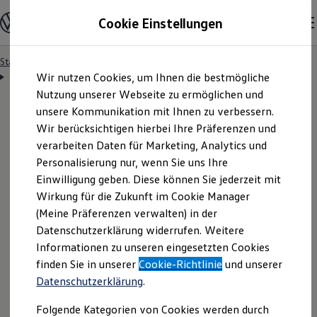
Modelle & Konfigurator
Cookie Einstellungen
Nutzfahrzeuge
Nutzfahrzeugkategorien entdecken
Modelle konfigurieren
Konfiguration laden
Startseite
Besitzer & Service
Reparatur & Service
Zum
Zum
Modelle vergleichen
Servicetermin anfragen
Wir nutzen Cookies, um Ihnen die bestmögliche
Hauptinhalt
Footer
Vorgängermodelle und Oldtimer
springen
springen
Nutzung unserer Webseite zu ermöglichen und
Vorgängermodelle
Oldtimer
unsere Kommunikation mit Ihnen zu verbessern.
Bulli Historie
Wir berücksichtigen hierbei Ihre Präferenzen und
Branchenlösungen & Gewerbekunden
Servicetermin bequem
verarbeiten Daten für Marketing, Analytics und
Umbaulösungen und Hersteller finden
Auf- und Umbauten entdecken & konfigurieren
Personalisierung nur, wenn Sie uns Ihre
Groß- und Sonderkunden
online anfragen
Einwilligung geben. Diese können Sie jederzeit mit
Großkunden
Wirkung für die Zukunft im Cookie Manager
Kommunen & Behörden
Journalisten
(Meine Präferenzen verwalten) in der
Sportvereine
Nutzen Sie unser Onlineformular, um schnell und
Datenschutzerklärung widerrufen. Weitere
Branchenlösungen
Informationen zu unseren eingesetzten Cookies
unkompliziert einen Servicetermin bei Ihrem
Bau & Handwerk
Gewerbliche Personenbeförderung
finden Sie in unserer
Cookie-Richtlinie
und unserer
Volkswagen
Nutzfahrzeuge
Partner anzufragen.
Service & mobile Werkstätten
Datenschutzerklärung
.
Kurier, Logistik & Handel
Kühlfahrzeuge
Folgende Kategorien von Cookies werden durch
Feuerwehr