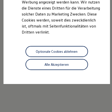
Werbung angezeigt werden kann. Wir nutzen
Autonomes Fahren
die Dienste eines Dritten für die Verarbeitung
Mehr zum ID. Buzz
Online Beratung
solcher Daten zu Marketing Zwecken. Diese
California Welt
Cookies werden, soweit dies zweckdienlich
California Club
ist, oftmals mit Seitenfunktionalitäten von
California Magazin & Ratgeber
Vanlife
Dritten verlinkt.
Ratgeber
Routen & Reisen
California Reisen & Erlebnisse
California App
Optionale Cookies ablehnen
California Lifestyle & Zubehör
Übernachten im California
Marke
Alle Akzeptieren
Unternehmen
Karriere
Karriere im Unternehmen
Karriere im Autohaus
Nachhaltigkeit
Kunden
Gesellschaft
Natur
Events
Rückblick VW Bus Festival 2023
75 Jahre Bulli Jubiläum