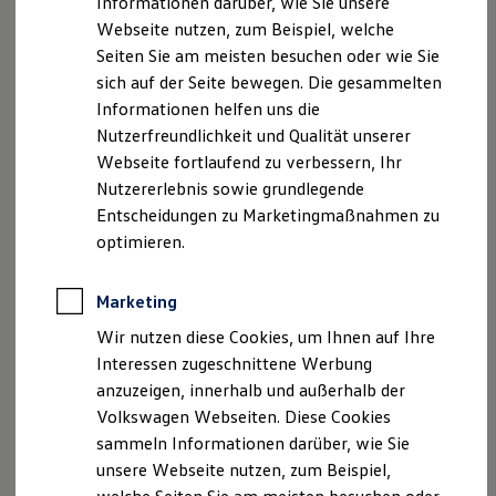
Informationen darüber, wie Sie unsere
Kfz-Versicherung für Nutzfahrzeuge
Webseite nutzen, zum Beispiel, welche
Restschuldversicherung
Wartungsverträge
Seiten Sie am meisten besuchen oder wie Sie
Besitzer & Service
sich auf der Seite bewegen. Die gesammelten
Reparatur & Service
Informationen helfen uns die
Sommer-Special
Reparatur, Pflege & Inspektion
Nutzerfreundlichkeit und Qualität unserer
Servicetermin anfragen
Webseite fortlaufend zu verbessern, Ihr
Service-Vorteile bei Volkswagen Nutzfahrzeuge
Nutzererlebnis sowie grundlegende
ServicePlus
Economy Service
Entscheidungen zu Marketingmaßnahmen zu
Räder & Reifen Service
optimieren.
Ersatzfahrzeuge
Notdienst und Pannenhilfe
Software, Konnektivität & Apps
Marketing
California App
VW Connect für Ihren ID. Buzz
Wir nutzen diese Cookies, um Ihnen auf Ihre
VW Connect für Ihren Transporter/Caravelle
Interessen zugeschnittene Werbung
VW Connect für Ihren Amarok
anzuzeigen, innerhalb und außerhalb der
VW Connect für andere Modelle
Connect Pro
Volkswagen Webseiten. Diese Cookies
Fleet Interface Data
sammeln Informationen darüber, wie Sie
Multistop Pathfinder
unsere Webseite nutzen, zum Beispiel,
Übersicht Software Updates
Hilfreiches für Besitzer