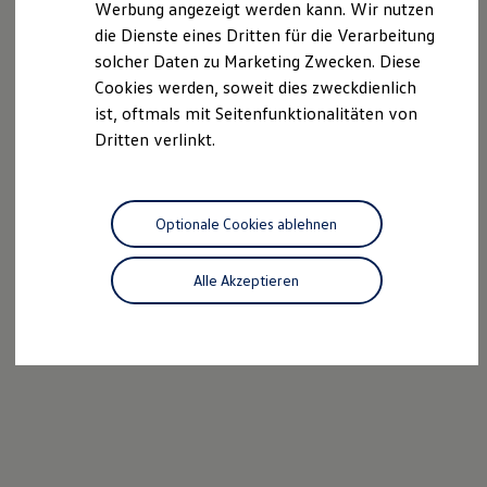
Werbung angezeigt werden kann. Wir nutzen
Autonomes Fahren
die Dienste eines Dritten für die Verarbeitung
Mehr zum ID. Buzz
Online Beratung
solcher Daten zu Marketing Zwecken. Diese
California Welt
Cookies werden, soweit dies zweckdienlich
California Club
ist, oftmals mit Seitenfunktionalitäten von
California Magazin & Ratgeber
Vanlife
Dritten verlinkt.
Ratgeber
Routen & Reisen
California Reisen & Erlebnisse
California App
Optionale Cookies ablehnen
California Lifestyle & Zubehör
Übernachten im California
Marke
Alle Akzeptieren
Unternehmen
Karriere
Karriere im Unternehmen
Karriere im Autohaus
Nachhaltigkeit
Kunden
Gesellschaft
Natur
Events
Rückblick VW Bus Festival 2023
75 Jahre Bulli Jubiläum