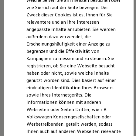
welche Seiten Sie am meisten besuchen oder
Digitales Bordbuch
wie Sie sich auf der Seite bewegen. Der
Fahrerassistenz- und Sicherheitssysteme
Zweck dieser Cookies ist es, Ihnen für Sie
Kontrollleuchten
Kurzfahrprofile und Ölverdünnung
relevantere und an Ihre Interessen
Batterieverordnung
angepasste Inhalte anzubieten. Sie werden
XTL-Dieselkraftstoff
außerdem dazu verwendet, die
Ersatzteile und Betriebsflüssigkeiten
Original Zubehör und Lifestyle Produkte
Erscheinungshäufigkeit einer Anzeige zu
myVolkswagen
begrenzen und die Effektivität von
myVolkswagen Business
Kampagnen zu messen und zu steuern. Sie
Elektrisch & Autonom
Elektro - & Hybridfahrzeuge
registrieren, ob Sie eine Webseite besucht
Unser Ansatz
haben oder nicht, sowie welche Inhalte
Klimafreundlicher Strom
genutzt worden sind. Dies basiert auf einer
Reichweite & Ladelösungen
Reichweitensimulator
eindeutigen Identifikation Ihres Browsers
Ladezeitensimulator
sowie Ihres Internetgeräts. Die
Ladelösungen für Privatkunden
Informationen können mit anderen
Ladelösungen für Gewerbekunden
Wallbox und Ladekabel
Webseiten oder Seiten Dritter, wie z.B.
Bidirektionales Laden
Volkswagen Konzerngesellschaften oder
Förderung & Kosten der Elektrofahrzeuge
Werbetreibenden, geteilt werden, sodass
Fördermöglichkeiten für Privatkunden
Fördermöglichkeiten für Gewerbekunden
Ihnen auch auf anderen Webseiten relevante
Kostensimulator