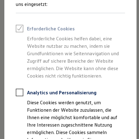
Rettungsdienste
uns eingesetzt:
ONE Business ID Vorteile
Fahrzeugsuche & Marktplatz
Fahrzeugsuche
Fahrzeuge online kaufen
Erforderliche Cookies
Digitaler Marktplatz
Kauf & Finanzierung
Erforderliche Cookies helfen dabei, eine
Online-Fahrzeugbewertung
Website nutzbar zu machen, indem sie
Aktionen & Angebote
E-Auto-Förderung
Grundfunktionen wie Seitennavigation und
Für Privatkunden
Zugriff auf sichere Bereiche der Website
Für Gewerbekunden
ermöglichen. Die Website kann ohne diese
Profi Paket
TopDeal
Cookies nicht richtig funktionieren.
Gebrauchtwagen
ProfiPartner für Gebrauchtwagen
Zertifizierte Gebrauchtwagen
Analytics und Personalisierung
Finanzierung
Diese Cookies werden genutzt, um
Für Privatkunden
Für Gewerbekunden
Funktionen der Website zuzulassen, die
Leasing
Ihnen eine möglichst komfortable und auf
Für Privatkunden
Ihre Interessen zugeschnittene Nutzung
Für Gewerbekunden
Versicherungen & Garantien
ermöglichen. Diese Cookies sammeln
Garantien