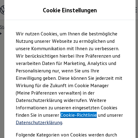
Modelle & Konfigurator
Cookie Einstellungen
Nutzfahrzeuge
Nutzfahrzeugkategorien entdecken
Modelle konfigurieren
Konfiguration laden
Startseite
Besitzer & Service
Reparatur & Service
Zum
Zum
Modelle vergleichen
Servicetermin anfragen
Wir nutzen Cookies, um Ihnen die bestmögliche
Hauptinhalt
Footer
Vorgängermodelle und Oldtimer
springen
springen
Nutzung unserer Webseite zu ermöglichen und
Vorgängermodelle
Oldtimer
unsere Kommunikation mit Ihnen zu verbessern.
Bulli Historie
Wir berücksichtigen hierbei Ihre Präferenzen und
Branchenlösungen & Gewerbekunden
Servicetermin bequem
verarbeiten Daten für Marketing, Analytics und
Umbaulösungen und Hersteller finden
Auf- und Umbauten entdecken & konfigurieren
Personalisierung nur, wenn Sie uns Ihre
Groß- und Sonderkunden
online anfragen
Einwilligung geben. Diese können Sie jederzeit mit
Großkunden
Wirkung für die Zukunft im Cookie Manager
Kommunen & Behörden
Journalisten
(Meine Präferenzen verwalten) in der
Sportvereine
Nutzen Sie unser Onlineformular, um schnell und
Datenschutzerklärung widerrufen. Weitere
Branchenlösungen
Informationen zu unseren eingesetzten Cookies
unkompliziert einen Servicetermin bei Ihrem
Bau & Handwerk
Gewerbliche Personenbeförderung
finden Sie in unserer
Cookie-Richtlinie
und unserer
Volkswagen
Nutzfahrzeuge
Partner anzufragen.
Service & mobile Werkstätten
Datenschutzerklärung
.
Kurier, Logistik & Handel
Kühlfahrzeuge
Folgende Kategorien von Cookies werden durch
Feuerwehr