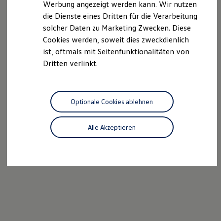
Werbung angezeigt werden kann. Wir nutzen
Autonomes Fahren
die Dienste eines Dritten für die Verarbeitung
Mehr zum ID. Buzz
Online Beratung
solcher Daten zu Marketing Zwecken. Diese
California Welt
Cookies werden, soweit dies zweckdienlich
California Club
ist, oftmals mit Seitenfunktionalitäten von
California Magazin & Ratgeber
Vanlife
Dritten verlinkt.
Ratgeber
Routen & Reisen
California Reisen & Erlebnisse
California App
Optionale Cookies ablehnen
California Lifestyle & Zubehör
Übernachten im California
Marke
Alle Akzeptieren
Unternehmen
Karriere
Karriere im Unternehmen
Karriere im Autohaus
Nachhaltigkeit
Kunden
Gesellschaft
Natur
Events
Rückblick VW Bus Festival 2023
75 Jahre Bulli Jubiläum