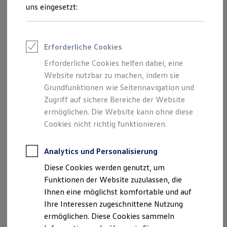
Rettungsdienste
uns eingesetzt:
ONE Business ID Vorteile
Fahrzeugsuche & Marktplatz
Fahrzeugsuche
Fahrzeuge online kaufen
Erforderliche Cookies
Digitaler Marktplatz
Kauf & Finanzierung
Erforderliche Cookies helfen dabei, eine
Online-Fahrzeugbewertung
Website nutzbar zu machen, indem sie
Aktionen & Angebote
E-Auto-Förderung
Grundfunktionen wie Seitennavigation und
Für Privatkunden
Zugriff auf sichere Bereiche der Website
Für Gewerbekunden
ermöglichen. Die Website kann ohne diese
Profi Paket
TopDeal
Cookies nicht richtig funktionieren.
Gebrauchtwagen
ProfiPartner für Gebrauchtwagen
Zertifizierte Gebrauchtwagen
Analytics und Personalisierung
Finanzierung
Diese Cookies werden genutzt, um
Für Privatkunden
Für Gewerbekunden
Funktionen der Website zuzulassen, die
Leasing
Ihnen eine möglichst komfortable und auf
Für Privatkunden
Ihre Interessen zugeschnittene Nutzung
Für Gewerbekunden
Versicherungen & Garantien
ermöglichen. Diese Cookies sammeln
Garantien