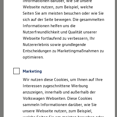
Informationen darüber, wie Sie unsere
Kfz-Versicherung für Nutzfahrzeuge
Webseite nutzen, zum Beispiel, welche
Restschuldversicherung
Wartungsverträge
Seiten Sie am meisten besuchen oder wie Sie
Besitzer & Service
sich auf der Seite bewegen. Die gesammelten
Reparatur & Service
Informationen helfen uns die
Sommer-Special
Reparatur, Pflege & Inspektion
Nutzerfreundlichkeit und Qualität unserer
Servicetermin anfragen
Webseite fortlaufend zu verbessern, Ihr
Service-Vorteile bei Volkswagen Nutzfahrzeuge
Nutzererlebnis sowie grundlegende
ServicePlus
Economy Service
Entscheidungen zu Marketingmaßnahmen zu
Räder & Reifen Service
optimieren.
Ersatzfahrzeuge
Notdienst und Pannenhilfe
Software, Konnektivität & Apps
Marketing
California App
VW Connect für Ihren ID. Buzz
Wir nutzen diese Cookies, um Ihnen auf Ihre
VW Connect für Ihren Transporter/Caravelle
Interessen zugeschnittene Werbung
VW Connect für Ihren Amarok
anzuzeigen, innerhalb und außerhalb der
VW Connect für andere Modelle
Connect Pro
Volkswagen Webseiten. Diese Cookies
Fleet Interface Data
sammeln Informationen darüber, wie Sie
Multistop Pathfinder
unsere Webseite nutzen, zum Beispiel,
Übersicht Software Updates
Hilfreiches für Besitzer