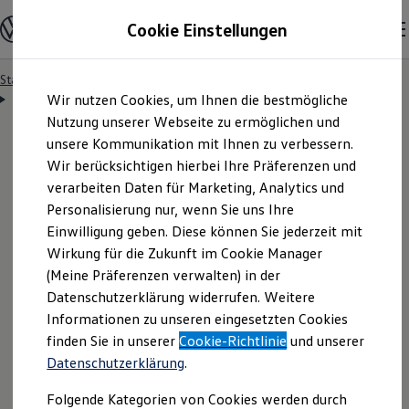
Modelle & Konfigurator
Cookie Einstellungen
Nutzfahrzeuge
Nutzfahrzeugkategorien entdecken
Modelle konfigurieren
Konfiguration laden
Startseite
Besitzer & Service
Reparatur & Service
Zum
Zum
Modelle vergleichen
Servicetermin anfragen
Wir nutzen Cookies, um Ihnen die bestmögliche
Hauptinhalt
Footer
Vorgängermodelle und Oldtimer
springen
springen
Nutzung unserer Webseite zu ermöglichen und
Vorgängermodelle
Oldtimer
unsere Kommunikation mit Ihnen zu verbessern.
Bulli Historie
Wir berücksichtigen hierbei Ihre Präferenzen und
Branchenlösungen & Gewerbekunden
Servicetermin bequem
verarbeiten Daten für Marketing, Analytics und
Umbaulösungen und Hersteller finden
Auf- und Umbauten entdecken & konfigurieren
Personalisierung nur, wenn Sie uns Ihre
Groß- und Sonderkunden
online anfragen
Einwilligung geben. Diese können Sie jederzeit mit
Großkunden
Wirkung für die Zukunft im Cookie Manager
Kommunen & Behörden
Journalisten
(Meine Präferenzen verwalten) in der
Sportvereine
Nutzen Sie unser Onlineformular, um schnell und
Datenschutzerklärung widerrufen. Weitere
Branchenlösungen
Informationen zu unseren eingesetzten Cookies
unkompliziert einen Servicetermin bei Ihrem
Bau & Handwerk
Gewerbliche Personenbeförderung
finden Sie in unserer
Cookie-Richtlinie
und unserer
Volkswagen
Nutzfahrzeuge
Partner anzufragen.
Service & mobile Werkstätten
Datenschutzerklärung
.
Kurier, Logistik & Handel
Kühlfahrzeuge
Folgende Kategorien von Cookies werden durch
Feuerwehr