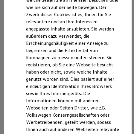
welche Seiten Sie am meisten besuchen oder
Digitales Bordbuch
wie Sie sich auf der Seite bewegen. Der
Fahrerassistenz- und Sicherheitssysteme
Zweck dieser Cookies ist es, Ihnen für Sie
Kontrollleuchten
Kurzfahrprofile und Ölverdünnung
relevantere und an Ihre Interessen
Batterieverordnung
angepasste Inhalte anzubieten. Sie werden
XTL-Dieselkraftstoff
außerdem dazu verwendet, die
Ersatzteile und Betriebsflüssigkeiten
Original Zubehör und Lifestyle Produkte
Erscheinungshäufigkeit einer Anzeige zu
myVolkswagen
begrenzen und die Effektivität von
myVolkswagen Business
Kampagnen zu messen und zu steuern. Sie
Elektrisch & Autonom
Elektro - & Hybridfahrzeuge
registrieren, ob Sie eine Webseite besucht
Unser Ansatz
haben oder nicht, sowie welche Inhalte
Klimafreundlicher Strom
genutzt worden sind. Dies basiert auf einer
Reichweite & Ladelösungen
Reichweitensimulator
eindeutigen Identifikation Ihres Browsers
Ladezeitensimulator
sowie Ihres Internetgeräts. Die
Ladelösungen für Privatkunden
Informationen können mit anderen
Ladelösungen für Gewerbekunden
Wallbox und Ladekabel
Webseiten oder Seiten Dritter, wie z.B.
Bidirektionales Laden
Volkswagen Konzerngesellschaften oder
Förderung & Kosten der Elektrofahrzeuge
Werbetreibenden, geteilt werden, sodass
Fördermöglichkeiten für Privatkunden
Fördermöglichkeiten für Gewerbekunden
Ihnen auch auf anderen Webseiten relevante
Kostensimulator