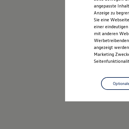
Garantien
angepasste Inhalt
Kfz-Versicherung für Nutzfahrzeuge
Anzeige zu begren
Restschuldversicherung
Wartungsverträge
Sie eine Webseite
Besitzer & Service
einer eindeutigen
Reparatur & Service
mit anderen Webse
Sommer-Special
Reparatur, Pflege & Inspektion
Werbetreibenden,
Servicetermin anfragen
angezeigt werden 
Service-Vorteile bei Volkswagen Nutzfahrzeuge
Marketing Zwecken
ServicePlus
Economy Service
Seitenfunktionali
Räder & Reifen Service
Ersatzfahrzeuge
Notdienst und Pannenhilfe
Software, Konnektivität & Apps
Optional
California App
VW Connect für Ihren ID. Buzz
VW Connect für Ihren Transporter/Caravelle
VW Connect für Ihren Amarok
VW Connect für andere Modelle
Connect Pro
Fleet Interface Data
Multistop Pathfinder
Übersicht Software Updates