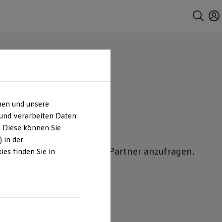
hen und unsere
 anfragen
 und verarbeiten Daten
. Diese können Sie
 in der
lkswagen
Nutzfahrzeuge
Partner anzufragen.
es finden Sie in