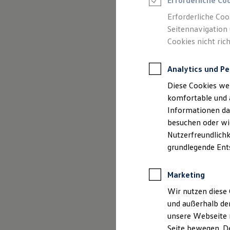
Erforderliche Co
Feuerwehr
Rettungsdienste
Erforderliche Coo
ONE Business ID Vorteile
Seitennavigation 
Fahrzeugsuche & Marktplatz
Cookies nicht rich
Fahrzeugsuche
Fahrzeuge online kaufen
Digitaler Marktplatz
Analytics und Pe
Kauf & Finanzierung
Online-Fahrzeugbewertung
Diese Cookies we
Aktionen & Angebote
E-Auto-Förderung
komfortable und 
Für Privatkunden
Informationen dar
Für Gewerbekunden
besuchen oder wie
Profi Paket
TopDeal
Nutzerfreundlichk
Gebrauchtwagen
grundlegende Ent
ProfiPartner für Gebrauchtwagen
Zertifizierte Gebrauchtwagen
Finanzierung
Marketing
Für Privatkunden
Für Gewerbekunden
Wir nutzen diese 
Leasing
und außerhalb de
Für Privatkunden
unsere Webseite n
Für Gewerbekunden
Versicherungen & Garantien
Seite bewegen. De