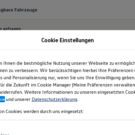
ügbare Fahrzeuge
n anfragen
Cookie Einstellungen
m Ihnen die bestmögliche Nutzung unserer Webseite zu ermöglic
ermin bequem online
en zu verbessern. Wir berücksichtigen hierbei Ihre Präferenzen
cs und Personalisierung nur, wenn Sie uns Ihre Einwilligung geben
für die Zukunft im Cookie Manager (Meine Präferenzen verwalten)
 und unkompliziert einen Servicetermin bei Ihrem
Vo
iderrufen. Weitere Informationen zu unseren eingesetzten Cooki
nie
und unserer
Datenschutzerklärung
.
on Cookies werden durch uns eingesetzt: