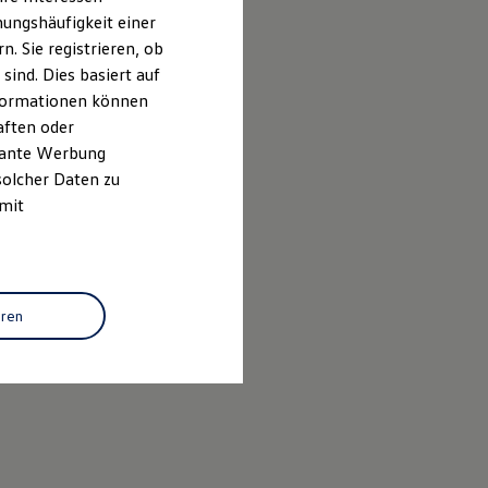
ungshäufigkeit einer
. Sie registrieren, ob
ind. Dies basiert auf
Informationen können
aften oder
evante Werbung
solcher Daten zu
 mit
eren