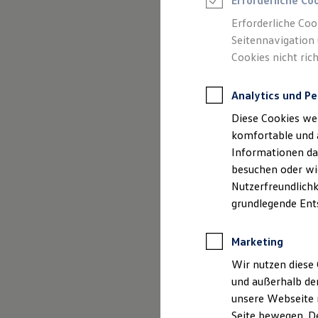
Erforderliche Co
Rettungsdienste
ONE Business ID Vorteile
Erforderliche Coo
Fahrzeugsuche & Marktplatz
Seitennavigation 
Fahrzeugsuche
Cookies nicht rich
Fahrzeuge online kaufen
Digitaler Marktplatz
Kauf & Finanzierung
Analytics und Pe
Online-Fahrzeugbewertung
Aktionen & Angebote
Diese Cookies we
E-Auto-Förderung
Für Privatkunden
komfortable und 
Für Gewerbekunden
Informationen dar
Profi Paket
besuchen oder wie
TopDeal
Gebrauchtwagen
Nutzerfreundlichk
ProfiPartner für Gebrauchtwagen
grundlegende Ent
Zertifizierte Gebrauchtwagen
Finanzierung
Für Privatkunden
Marketing
Für Gewerbekunden
Leasing
Wir nutzen diese 
Für Privatkunden
und außerhalb de
Für Gewerbekunden
unsere Webseite n
Versicherungen & Garantien
Garantien
Seite bewegen. De