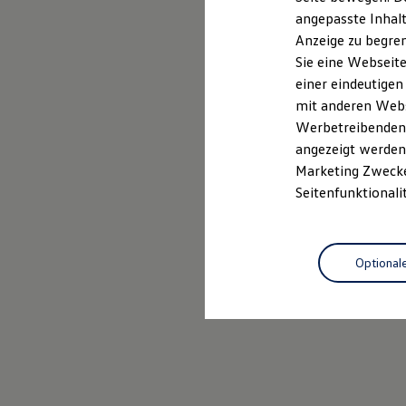
Kfz-Versicherung für Nutzfahrzeuge
angepasste Inhalt
Restschuldversicherung
Anzeige zu begren
Wartungsverträge
Besitzer & Service
Sie eine Webseite
Reparatur & Service
einer eindeutigen
Sommer-Special
mit anderen Webse
Reparatur, Pflege & Inspektion
Servicetermin anfragen
Werbetreibenden,
Service-Vorteile bei Volkswagen Nutzfahrzeuge
angezeigt werden 
ServicePlus
Marketing Zwecken
Economy Service
Räder & Reifen Service
Seitenfunktionali
Ersatzfahrzeuge
Notdienst und Pannenhilfe
Software, Konnektivität & Apps
California App
Optional
VW Connect für Ihren ID. Buzz
VW Connect für Ihren Transporter/Caravelle
VW Connect für Ihren Amarok
VW Connect für andere Modelle
Connect Pro
Fleet Interface Data
Multistop Pathfinder
Übersicht Software Updates
Hilfreiches für Besitzer