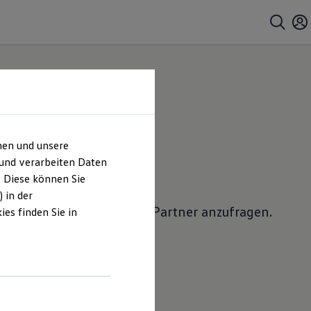
hen und unsere
 anfragen
 und verarbeiten Daten
. Diese können Sie
 in der
lkswagen
Nutzfahrzeuge
Partner anzufragen.
es finden Sie in