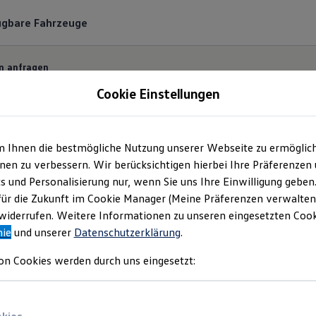
ügbare Fahrzeuge
n anfragen
Cookie Einstellungen
m Ihnen die bestmögliche Nutzung unserer Webseite zu ermöglic
ermin bequem online
en zu verbessern. Wir berücksichtigen hierbei Ihre Präferenzen
cs und Personalisierung nur, wenn Sie uns Ihre Einwilligung geben
für die Zukunft im Cookie Manager (Meine Präferenzen verwalten)
 und unkompliziert einen Servicetermin bei Ihrem
Vo
iderrufen. Weitere Informationen zu unseren eingesetzten Cooki
nie
und unserer
Datenschutzerklärung
.
on Cookies werden durch uns eingesetzt: