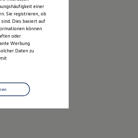
ungshäufigkeit einer
. Sie registrieren, ob
ind. Dies basiert auf
Informationen können
aften oder
evante Werbung
solcher Daten zu
 mit
eren