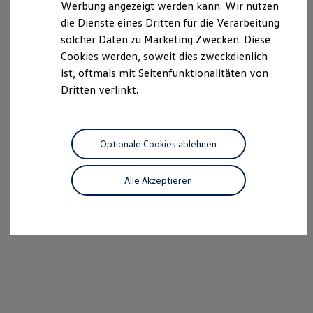
Werbung angezeigt werden kann. Wir nutzen
Kostensimulator
die Dienste eines Dritten für die Verarbeitung
Autonomes Fahren
Mehr zum ID. Buzz
solcher Daten zu Marketing Zwecken. Diese
Online Beratung
Cookies werden, soweit dies zweckdienlich
California Welt
ist, oftmals mit Seitenfunktionalitäten von
California Club
California Magazin & Ratgeber
Dritten verlinkt.
Vanlife
Ratgeber
Routen & Reisen
California Reisen & Erlebnisse
Optionale Cookies ablehnen
California App
California Lifestyle & Zubehör
Übernachten im California
Alle Akzeptieren
Marke
Unternehmen
Karriere
Karriere im Unternehmen
Karriere im Autohaus
Nachhaltigkeit
Kunden
Gesellschaft
Natur
Events
Rückblick VW Bus Festival 2023