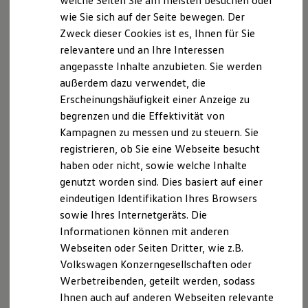
welche Seiten Sie am meisten besuchen oder
Hilfreiches für Besitzer
wie Sie sich auf der Seite bewegen. Der
Digitales Bordbuch
Zweck dieser Cookies ist es, Ihnen für Sie
Fahrerassistenz- und Sicherheitssysteme
Kontrollleuchten
relevantere und an Ihre Interessen
Kurzfahrprofile und Ölverdünnung
angepasste Inhalte anzubieten. Sie werden
Batterieverordnung
außerdem dazu verwendet, die
XTL-Dieselkraftstoff
Ersatzteile und Betriebsflüssigkeiten
Erscheinungshäufigkeit einer Anzeige zu
Original Zubehör und Lifestyle Produkte
begrenzen und die Effektivität von
myVolkswagen
Kampagnen zu messen und zu steuern. Sie
myVolkswagen Business
Elektrisch & Autonom
registrieren, ob Sie eine Webseite besucht
Elektro - & Hybridfahrzeuge
haben oder nicht, sowie welche Inhalte
Unser Ansatz
genutzt worden sind. Dies basiert auf einer
Klimafreundlicher Strom
Reichweite & Ladelösungen
eindeutigen Identifikation Ihres Browsers
Reichweitensimulator
sowie Ihres Internetgeräts. Die
Ladezeitensimulator
Informationen können mit anderen
Ladelösungen für Privatkunden
Ladelösungen für Gewerbekunden
Webseiten oder Seiten Dritter, wie z.B.
Wallbox und Ladekabel
Volkswagen Konzerngesellschaften oder
Bidirektionales Laden
Werbetreibenden, geteilt werden, sodass
Förderung & Kosten der Elektrofahrzeuge
Fördermöglichkeiten für Privatkunden
Ihnen auch auf anderen Webseiten relevante
Fördermöglichkeiten für Gewerbekunden