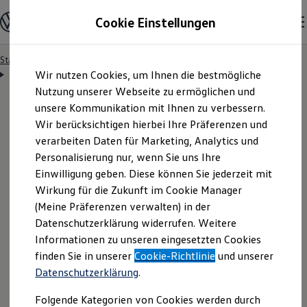
Modelle & Konfigurator
Cookie Einstellungen
Nutzfahrzeuge
Nutzfahrzeugkategorien entdecken
Modelle konfigurieren
Konfiguration laden
Startseite
Besitzer & Service
Reparatur & Service
Zum
Zum
Modelle vergleichen
Servicetermin anfragen
Wir nutzen Cookies, um Ihnen die bestmögliche
Hauptinhalt
Footer
Vorgängermodelle und Oldtimer
springen
springen
Nutzung unserer Webseite zu ermöglichen und
Vorgängermodelle
Oldtimer
unsere Kommunikation mit Ihnen zu verbessern.
Bulli Historie
Wir berücksichtigen hierbei Ihre Präferenzen und
Branchenlösungen & Gewerbekunden
Servicetermin bequem
verarbeiten Daten für Marketing, Analytics und
Umbaulösungen und Hersteller finden
Auf- und Umbauten entdecken & konfigurieren
Personalisierung nur, wenn Sie uns Ihre
Groß- und Sonderkunden
online anfragen
Einwilligung geben. Diese können Sie jederzeit mit
Großkunden
Wirkung für die Zukunft im Cookie Manager
Kommunen & Behörden
Journalisten
(Meine Präferenzen verwalten) in der
Sportvereine
Nutzen Sie unser Onlineformular, um schnell und
Datenschutzerklärung widerrufen. Weitere
Branchenlösungen
Informationen zu unseren eingesetzten Cookies
unkompliziert einen Servicetermin bei Ihrem
Bau & Handwerk
Gewerbliche Personenbeförderung
finden Sie in unserer
Cookie-Richtlinie
und unserer
Volkswagen
Nutzfahrzeuge
Partner anzufragen.
Service & mobile Werkstätten
Datenschutzerklärung
.
Kurier, Logistik & Handel
Menschen mit Behinderung
Folgende Kategorien von Cookies werden durch
Kühlfahrzeuge