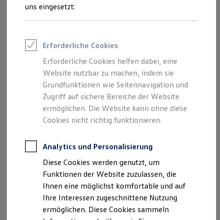
Feuerwehr
uns eingesetzt:
Rettungsdienste
ONE Business ID Vorteile
Fahrzeugsuche & Marktplatz
Fahrzeugsuche
Erforderliche Cookies
Fahrzeuge online kaufen
Digitaler Marktplatz
Erforderliche Cookies helfen dabei, eine
Kauf & Finanzierung
Website nutzbar zu machen, indem sie
Online-Fahrzeugbewertung
Aktionen & Angebote
Grundfunktionen wie Seitennavigation und
E-Auto-Förderung
Zugriff auf sichere Bereiche der Website
Für Privatkunden
ermöglichen. Die Website kann ohne diese
Für Gewerbekunden
Profi Paket
Cookies nicht richtig funktionieren.
TopDeal
Gebrauchtwagen
ProfiPartner für Gebrauchtwagen
Analytics und Personalisierung
Zertifizierte Gebrauchtwagen
Diese Cookies werden genutzt, um
Finanzierung
Für Privatkunden
Funktionen der Website zuzulassen, die
Für Gewerbekunden
Ihnen eine möglichst komfortable und auf
Leasing
Ihre Interessen zugeschnittene Nutzung
Für Privatkunden
Für Gewerbekunden
ermöglichen. Diese Cookies sammeln
Versicherungen & Garantien