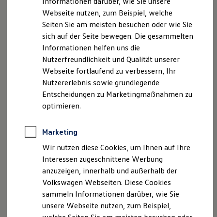
Informationen darüber, wie Sie unsere
Garantien
Webseite nutzen, zum Beispiel, welche
Kfz-Versicherung für Nutzfahrzeuge
Restschuldversicherung
Seiten Sie am meisten besuchen oder wie Sie
Wartungsverträge
sich auf der Seite bewegen. Die gesammelten
Besitzer & Service
Informationen helfen uns die
Reparatur & Service
Sommer-Special
Nutzerfreundlichkeit und Qualität unserer
Reparatur, Pflege & Inspektion
Webseite fortlaufend zu verbessern, Ihr
Servicetermin anfragen
Nutzererlebnis sowie grundlegende
Service-Vorteile bei Volkswagen Nutzfahrzeuge
ServicePlus
Entscheidungen zu Marketingmaßnahmen zu
Economy Service
optimieren.
Räder & Reifen Service
Ersatzfahrzeuge
Notdienst und Pannenhilfe
Marketing
Software, Konnektivität & Apps
California App
Wir nutzen diese Cookies, um Ihnen auf Ihre
VW Connect für Ihren ID. Buzz
Interessen zugeschnittene Werbung
VW Connect für Ihren Transporter/Caravelle
anzuzeigen, innerhalb und außerhalb der
VW Connect für Ihren Amarok
VW Connect für andere Modelle
Volkswagen Webseiten. Diese Cookies
Connect Pro
sammeln Informationen darüber, wie Sie
Fleet Interface Data
unsere Webseite nutzen, zum Beispiel,
Multistop Pathfinder
Übersicht Software Updates