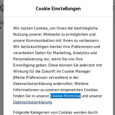
Modelle & Konfigurator
Cookie Einstellungen
Nutzfahrzeuge
Nutzfahrzeugkategorien entdecken
Modelle konfigurieren
Konfiguration laden
Startseite
Besitzer & Service
Reparatur & Service
Zum
Zum
Modelle vergleichen
Servicetermin anfragen
Wir nutzen Cookies, um Ihnen die bestmögliche
Hauptinhalt
Footer
Vorgängermodelle und Oldtimer
springen
springen
Nutzung unserer Webseite zu ermöglichen und
Vorgängermodelle
Oldtimer
unsere Kommunikation mit Ihnen zu verbessern.
Bulli Historie
Wir berücksichtigen hierbei Ihre Präferenzen und
Branchenlösungen & Gewerbekunden
Servicetermin bequem
verarbeiten Daten für Marketing, Analytics und
Umbaulösungen und Hersteller finden
Auf- und Umbauten entdecken & konfigurieren
Personalisierung nur, wenn Sie uns Ihre
Groß- und Sonderkunden
online anfragen
Einwilligung geben. Diese können Sie jederzeit mit
Großkunden
Wirkung für die Zukunft im Cookie Manager
Kommunen & Behörden
Journalisten
(Meine Präferenzen verwalten) in der
Sportvereine
Nutzen Sie unser Onlineformular, um schnell und
Datenschutzerklärung widerrufen. Weitere
Branchenlösungen
Informationen zu unseren eingesetzten Cookies
unkompliziert einen Servicetermin bei Ihrem
Bau & Handwerk
Gewerbliche Personenbeförderung
finden Sie in unserer
Cookie-Richtlinie
und unserer
Volkswagen
Nutzfahrzeuge
Partner anzufragen.
Service & mobile Werkstätten
Datenschutzerklärung
.
Kurier, Logistik & Handel
Kühlfahrzeuge
Folgende Kategorien von Cookies werden durch
Feuerwehr