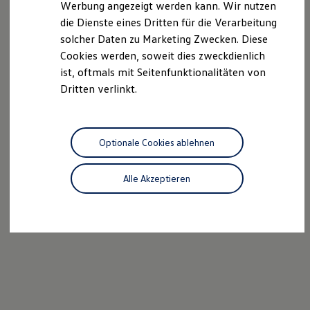
Werbung angezeigt werden kann. Wir nutzen
Autonomes Fahren
die Dienste eines Dritten für die Verarbeitung
Mehr zum ID. Buzz
Online Beratung
solcher Daten zu Marketing Zwecken. Diese
California Welt
Cookies werden, soweit dies zweckdienlich
California Club
ist, oftmals mit Seitenfunktionalitäten von
California Magazin & Ratgeber
Vanlife
Dritten verlinkt.
Ratgeber
Routen & Reisen
California Reisen & Erlebnisse
California App
Optionale Cookies ablehnen
California Lifestyle & Zubehör
Übernachten im California
Marke
Alle Akzeptieren
Unternehmen
Karriere
Karriere im Unternehmen
Karriere im Autohaus
Nachhaltigkeit
Kunden
Gesellschaft
Natur
Events
Rückblick VW Bus Festival 2023
75 Jahre Bulli Jubiläum