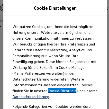
Modelle & Konfigurator
Cookie Einstellungen
Nutzfahrzeuge
Nutzfahrzeugkategorien entdecken
Modelle konfigurieren
Konfiguration laden
Startseite
Besitzer & Service
Reparatur & Service
Zum
Zum
Modelle vergleichen
Servicetermin anfragen
Wir nutzen Cookies, um Ihnen die bestmögliche
Hauptinhalt
Footer
Vorgängermodelle und Oldtimer
springen
springen
Nutzung unserer Webseite zu ermöglichen und
Vorgängermodelle
Oldtimer
unsere Kommunikation mit Ihnen zu verbessern.
Bulli Historie
Wir berücksichtigen hierbei Ihre Präferenzen und
Branchenlösungen & Gewerbekunden
Servicetermin bequem
verarbeiten Daten für Marketing, Analytics und
Umbaulösungen und Hersteller finden
Auf- und Umbauten entdecken & konfigurieren
Personalisierung nur, wenn Sie uns Ihre
Groß- und Sonderkunden
online anfragen
Einwilligung geben. Diese können Sie jederzeit mit
Großkunden
Wirkung für die Zukunft im Cookie Manager
Kommunen & Behörden
Journalisten
(Meine Präferenzen verwalten) in der
Sportvereine
Nutzen Sie unser Onlineformular, um schnell und
Datenschutzerklärung widerrufen. Weitere
Branchenlösungen
Informationen zu unseren eingesetzten Cookies
unkompliziert einen Servicetermin bei Ihrem
Bau & Handwerk
Gewerbliche Personenbeförderung
finden Sie in unserer
Cookie-Richtlinie
und unserer
Volkswagen
Nutzfahrzeuge
Partner anzufragen.
Service & mobile Werkstätten
Datenschutzerklärung
.
Kurier, Logistik & Handel
Kühlfahrzeuge
Folgende Kategorien von Cookies werden durch
Feuerwehr