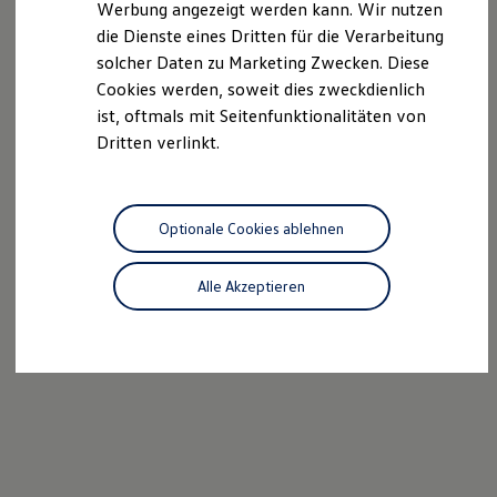
Werbung angezeigt werden kann. Wir nutzen
Autonomes Fahren
die Dienste eines Dritten für die Verarbeitung
Mehr zum ID. Buzz
Online Beratung
solcher Daten zu Marketing Zwecken. Diese
California Welt
Cookies werden, soweit dies zweckdienlich
California Club
ist, oftmals mit Seitenfunktionalitäten von
California Magazin & Ratgeber
Vanlife
Dritten verlinkt.
Ratgeber
Routen & Reisen
California Reisen & Erlebnisse
California App
Optionale Cookies ablehnen
California Lifestyle & Zubehör
Übernachten im California
Marke
Alle Akzeptieren
Unternehmen
Karriere
Karriere im Unternehmen
Karriere im Autohaus
Nachhaltigkeit
Kunden
Gesellschaft
Natur
Events
Rückblick VW Bus Festival 2023
75 Jahre Bulli Jubiläum