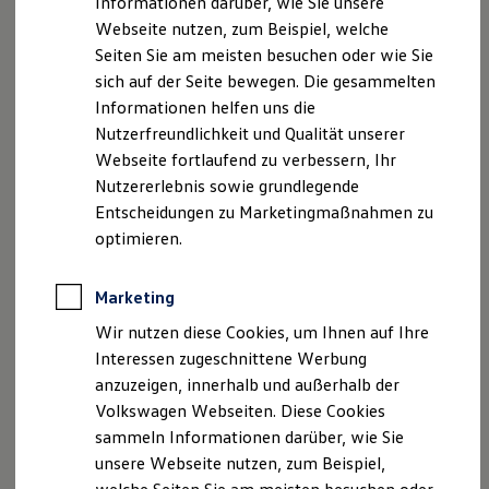
Informationen darüber, wie Sie unsere
Kfz-Versicherung für Nutzfahrzeuge
Webseite nutzen, zum Beispiel, welche
Restschuldversicherung
Wartungsverträge
Seiten Sie am meisten besuchen oder wie Sie
Besitzer & Service
sich auf der Seite bewegen. Die gesammelten
Reparatur & Service
Informationen helfen uns die
Sommer-Special
Reparatur, Pflege & Inspektion
Nutzerfreundlichkeit und Qualität unserer
Servicetermin anfragen
Webseite fortlaufend zu verbessern, Ihr
Service-Vorteile bei Volkswagen Nutzfahrzeuge
Nutzererlebnis sowie grundlegende
ServicePlus
Economy Service
Entscheidungen zu Marketingmaßnahmen zu
Räder & Reifen Service
optimieren.
Ersatzfahrzeuge
Notdienst und Pannenhilfe
Software, Konnektivität & Apps
Marketing
California App
VW Connect für Ihren ID. Buzz
Wir nutzen diese Cookies, um Ihnen auf Ihre
VW Connect für Ihren Transporter/Caravelle
Interessen zugeschnittene Werbung
VW Connect für Ihren Amarok
anzuzeigen, innerhalb und außerhalb der
VW Connect für andere Modelle
Connect Pro
Volkswagen Webseiten. Diese Cookies
Fleet Interface Data
sammeln Informationen darüber, wie Sie
Multistop Pathfinder
unsere Webseite nutzen, zum Beispiel,
Übersicht Software Updates
Hilfreiches für Besitzer