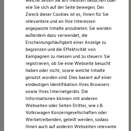
welche Seiten Sie am meisten besuchen oder
Digitales Bordbuch
wie Sie sich auf der Seite bewegen. Der
Fahrerassistenz- und Sicherheitssysteme
Zweck dieser Cookies ist es, Ihnen für Sie
Kontrollleuchten
Kurzfahrprofile und Ölverdünnung
relevantere und an Ihre Interessen
Batterieverordnung
angepasste Inhalte anzubieten. Sie werden
XTL-Dieselkraftstoff
außerdem dazu verwendet, die
Ersatzteile und Betriebsflüssigkeiten
Original Zubehör und Lifestyle Produkte
Erscheinungshäufigkeit einer Anzeige zu
myVolkswagen
begrenzen und die Effektivität von
myVolkswagen Business
Kampagnen zu messen und zu steuern. Sie
Elektrisch & Autonom
Elektro - & Hybridfahrzeuge
registrieren, ob Sie eine Webseite besucht
Unser Ansatz
haben oder nicht, sowie welche Inhalte
Klimafreundlicher Strom
genutzt worden sind. Dies basiert auf einer
Reichweite & Ladelösungen
Reichweitensimulator
eindeutigen Identifikation Ihres Browsers
Ladezeitensimulator
sowie Ihres Internetgeräts. Die
Ladelösungen für Privatkunden
Informationen können mit anderen
Ladelösungen für Gewerbekunden
Wallbox und Ladekabel
Webseiten oder Seiten Dritter, wie z.B.
Bidirektionales Laden
Volkswagen Konzerngesellschaften oder
Förderung & Kosten der Elektrofahrzeuge
Werbetreibenden, geteilt werden, sodass
Fördermöglichkeiten für Privatkunden
Fördermöglichkeiten für Gewerbekunden
Ihnen auch auf anderen Webseiten relevante
Kostensimulator