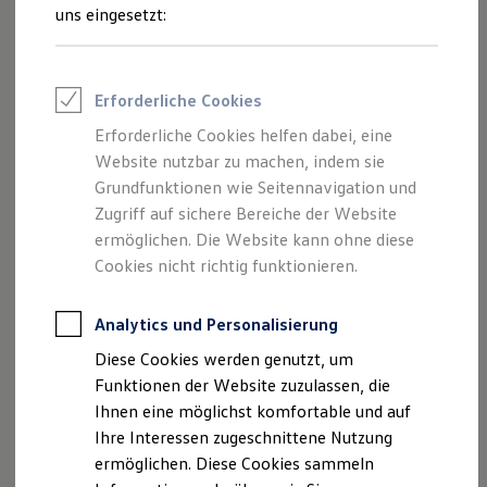
Rettungsdienste
uns eingesetzt:
ONE Business ID Vorteile
Fahrzeugsuche & Marktplatz
Fahrzeugsuche
Fahrzeuge online kaufen
Erforderliche Cookies
Digitaler Marktplatz
Kauf & Finanzierung
Erforderliche Cookies helfen dabei, eine
Online-Fahrzeugbewertung
Website nutzbar zu machen, indem sie
Aktionen & Angebote
E-Auto-Förderung
Grundfunktionen wie Seitennavigation und
Für Privatkunden
Zugriff auf sichere Bereiche der Website
Für Gewerbekunden
ermöglichen. Die Website kann ohne diese
Profi Paket
TopDeal
Cookies nicht richtig funktionieren.
Gebrauchtwagen
ProfiPartner für Gebrauchtwagen
Zertifizierte Gebrauchtwagen
Analytics und Personalisierung
Finanzierung
Diese Cookies werden genutzt, um
Für Privatkunden
Für Gewerbekunden
Funktionen der Website zuzulassen, die
Leasing
Ihnen eine möglichst komfortable und auf
Für Privatkunden
Ihre Interessen zugeschnittene Nutzung
Für Gewerbekunden
Versicherungen & Garantien
ermöglichen. Diese Cookies sammeln
Garantien