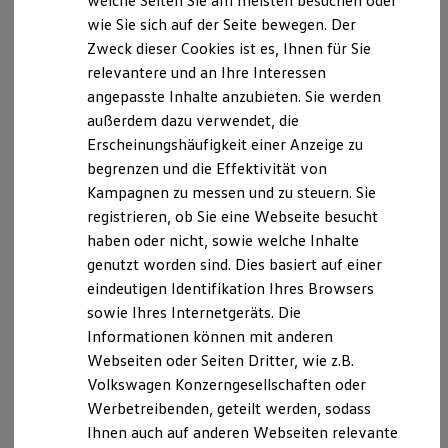
welche Seiten Sie am meisten besuchen oder
Hilfreiches für Besitzer
wie Sie sich auf der Seite bewegen. Der
Digitales Bordbuch
Zweck dieser Cookies ist es, Ihnen für Sie
Fahrerassistenz- und Sicherheitssysteme
Kontrollleuchten
relevantere und an Ihre Interessen
Kurzfahrprofile und Ölverdünnung
angepasste Inhalte anzubieten. Sie werden
Batterieverordnung
außerdem dazu verwendet, die
XTL-Dieselkraftstoff
Ersatzteile und Betriebsflüssigkeiten
Erscheinungshäufigkeit einer Anzeige zu
Original Zubehör und Lifestyle Produkte
begrenzen und die Effektivität von
myVolkswagen
Kampagnen zu messen und zu steuern. Sie
myVolkswagen Business
Elektrisch & Autonom
registrieren, ob Sie eine Webseite besucht
Elektro - & Hybridfahrzeuge
haben oder nicht, sowie welche Inhalte
Unser Ansatz
genutzt worden sind. Dies basiert auf einer
Klimafreundlicher Strom
Reichweite & Ladelösungen
eindeutigen Identifikation Ihres Browsers
Reichweitensimulator
sowie Ihres Internetgeräts. Die
Ladezeitensimulator
Informationen können mit anderen
Ladelösungen für Privatkunden
Ladelösungen für Gewerbekunden
Webseiten oder Seiten Dritter, wie z.B.
Wallbox und Ladekabel
Volkswagen Konzerngesellschaften oder
Bidirektionales Laden
Werbetreibenden, geteilt werden, sodass
Förderung & Kosten der Elektrofahrzeuge
Fördermöglichkeiten für Privatkunden
Ihnen auch auf anderen Webseiten relevante
Fördermöglichkeiten für Gewerbekunden