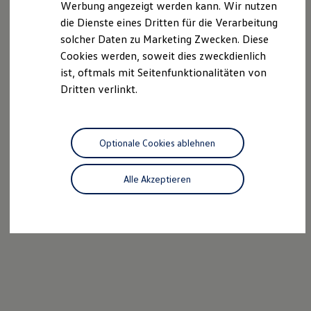
Werbung angezeigt werden kann. Wir nutzen
Kostensimulator
die Dienste eines Dritten für die Verarbeitung
Autonomes Fahren
Mehr zum ID. Buzz
solcher Daten zu Marketing Zwecken. Diese
Online Beratung
Cookies werden, soweit dies zweckdienlich
California Welt
ist, oftmals mit Seitenfunktionalitäten von
California Club
California Magazin & Ratgeber
Dritten verlinkt.
Vanlife
Ratgeber
Routen & Reisen
California Reisen & Erlebnisse
Optionale Cookies ablehnen
California App
California Lifestyle & Zubehör
Übernachten im California
Alle Akzeptieren
Marke
Unternehmen
Karriere
Karriere im Unternehmen
Karriere im Autohaus
Nachhaltigkeit
Kunden
Gesellschaft
Natur
Events
Rückblick VW Bus Festival 2023