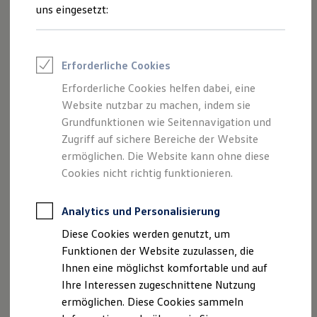
Feuerwehr
uns eingesetzt:
Rettungsdienste
ONE Business ID Vorteile
Fahrzeugsuche & Marktplatz
Fahrzeugsuche
Erforderliche Cookies
Fahrzeuge online kaufen
Digitaler Marktplatz
Erforderliche Cookies helfen dabei, eine
Kauf & Finanzierung
Website nutzbar zu machen, indem sie
Online-Fahrzeugbewertung
Aktionen & Angebote
Grundfunktionen wie Seitennavigation und
E-Auto-Förderung
Zugriff auf sichere Bereiche der Website
Für Privatkunden
ermöglichen. Die Website kann ohne diese
Für Gewerbekunden
Profi Paket
Cookies nicht richtig funktionieren.
TopDeal
Gebrauchtwagen
ProfiPartner für Gebrauchtwagen
Analytics und Personalisierung
Zertifizierte Gebrauchtwagen
Diese Cookies werden genutzt, um
Finanzierung
Für Privatkunden
Funktionen der Website zuzulassen, die
Für Gewerbekunden
Ihnen eine möglichst komfortable und auf
Leasing
Ihre Interessen zugeschnittene Nutzung
Für Privatkunden
Für Gewerbekunden
ermöglichen. Diese Cookies sammeln
Versicherungen & Garantien