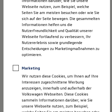
Informationen darüber, wie Sie unsere
Garantien
Webseite nutzen, zum Beispiel, welche
Kfz-Versicherung für Nutzfahrzeuge
Restschuldversicherung
Seiten Sie am meisten besuchen oder wie Sie
Wartungsverträge
sich auf der Seite bewegen. Die gesammelten
Besitzer & Service
Informationen helfen uns die
Reparatur & Service
Sommer-Special
Nutzerfreundlichkeit und Qualität unserer
Reparatur, Pflege & Inspektion
Webseite fortlaufend zu verbessern, Ihr
Servicetermin anfragen
Nutzererlebnis sowie grundlegende
Service-Vorteile bei Volkswagen Nutzfahrzeuge
ServicePlus
Entscheidungen zu Marketingmaßnahmen zu
Economy Service
optimieren.
Räder & Reifen Service
Ersatzfahrzeuge
Notdienst und Pannenhilfe
Marketing
Software, Konnektivität & Apps
California App
Wir nutzen diese Cookies, um Ihnen auf Ihre
VW Connect für Ihren ID. Buzz
Interessen zugeschnittene Werbung
VW Connect für Ihren Transporter/Caravelle
anzuzeigen, innerhalb und außerhalb der
VW Connect für Ihren Amarok
VW Connect für andere Modelle
Volkswagen Webseiten. Diese Cookies
Connect Pro
sammeln Informationen darüber, wie Sie
Fleet Interface Data
unsere Webseite nutzen, zum Beispiel,
Multistop Pathfinder
Übersicht Software Updates