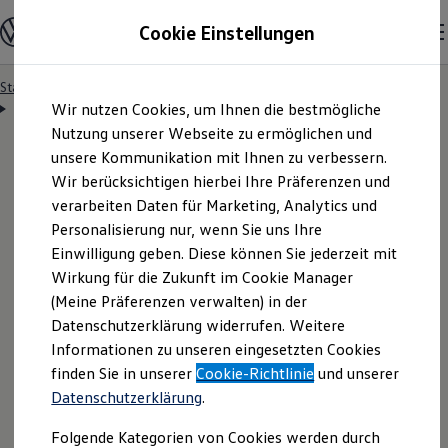
Modelle & Konfigurator
Cookie Einstellungen
Nutzfahrzeuge
Nutzfahrzeugkategorien entdecken
Modelle konfigurieren
Konfiguration laden
Startseite
Besitzer & Service
Reparatur & Service
Zum
Zum
Modelle vergleichen
Servicetermin anfragen
Wir nutzen Cookies, um Ihnen die bestmögliche
Hauptinhalt
Footer
Vorgängermodelle und Oldtimer
springen
springen
Nutzung unserer Webseite zu ermöglichen und
Vorgängermodelle
Oldtimer
unsere Kommunikation mit Ihnen zu verbessern.
Bulli Historie
Wir berücksichtigen hierbei Ihre Präferenzen und
Branchenlösungen & Gewerbekunden
Servicetermin bequem
verarbeiten Daten für Marketing, Analytics und
Umbaulösungen und Hersteller finden
Auf- und Umbauten entdecken & konfigurieren
Personalisierung nur, wenn Sie uns Ihre
Groß- und Sonderkunden
online anfragen
Einwilligung geben. Diese können Sie jederzeit mit
Großkunden
Wirkung für die Zukunft im Cookie Manager
Kommunen & Behörden
Journalisten
(Meine Präferenzen verwalten) in der
Sportvereine
Nutzen Sie unser Onlineformular, um schnell und
Datenschutzerklärung widerrufen. Weitere
Branchenlösungen
Informationen zu unseren eingesetzten Cookies
unkompliziert einen Servicetermin bei Ihrem
Bau & Handwerk
Gewerbliche Personenbeförderung
finden Sie in unserer
Cookie-Richtlinie
und unserer
Volkswagen
Nutzfahrzeuge
Partner anzufragen.
Service & mobile Werkstätten
Datenschutzerklärung
.
Kurier, Logistik & Handel
Menschen mit Behinderung
Folgende Kategorien von Cookies werden durch
Kühlfahrzeuge