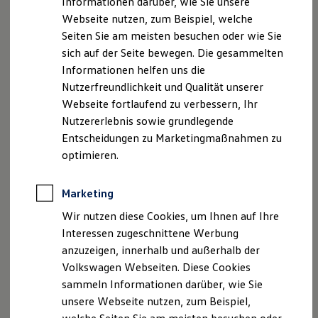
Informationen darüber, wie Sie unsere
Kfz-Versicherung für Nutzfahrzeuge
Webseite nutzen, zum Beispiel, welche
Restschuldversicherung
Wartungsverträge
Seiten Sie am meisten besuchen oder wie Sie
Besitzer & Service
sich auf der Seite bewegen. Die gesammelten
Reparatur & Service
Informationen helfen uns die
Sommer-Special
Reparatur, Pflege & Inspektion
Nutzerfreundlichkeit und Qualität unserer
Servicetermin anfragen
Webseite fortlaufend zu verbessern, Ihr
Service-Vorteile bei Volkswagen Nutzfahrzeuge
Nutzererlebnis sowie grundlegende
ServicePlus
Economy Service
Entscheidungen zu Marketingmaßnahmen zu
Räder & Reifen Service
optimieren.
Ersatzfahrzeuge
Notdienst und Pannenhilfe
Software, Konnektivität & Apps
Marketing
California App
VW Connect für Ihren ID. Buzz
Wir nutzen diese Cookies, um Ihnen auf Ihre
VW Connect für Ihren Transporter/Caravelle
Interessen zugeschnittene Werbung
VW Connect für Ihren Amarok
anzuzeigen, innerhalb und außerhalb der
VW Connect für andere Modelle
Connect Pro
Volkswagen Webseiten. Diese Cookies
Fleet Interface Data
sammeln Informationen darüber, wie Sie
Multistop Pathfinder
unsere Webseite nutzen, zum Beispiel,
Übersicht Software Updates
Hilfreiches für Besitzer