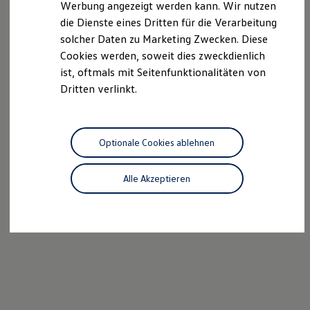
Werbung angezeigt werden kann. Wir nutzen
Autonomes Fahren
die Dienste eines Dritten für die Verarbeitung
Mehr zum ID. Buzz
Online Beratung
solcher Daten zu Marketing Zwecken. Diese
California Welt
Cookies werden, soweit dies zweckdienlich
California Club
ist, oftmals mit Seitenfunktionalitäten von
California Magazin & Ratgeber
Vanlife
Dritten verlinkt.
Ratgeber
Routen & Reisen
California Reisen & Erlebnisse
California App
Optionale Cookies ablehnen
California Lifestyle & Zubehör
Übernachten im California
Marke
Alle Akzeptieren
Unternehmen
Karriere
Karriere im Unternehmen
Karriere im Autohaus
Nachhaltigkeit
Kunden
Gesellschaft
Natur
Events
Rückblick VW Bus Festival 2023
75 Jahre Bulli Jubiläum