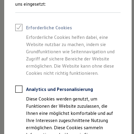
Rettungsdienste
uns eingesetzt:
ONE Business ID Vorteile
Fahrzeugsuche & Marktplatz
Fahrzeugsuche
Fahrzeuge online kaufen
Erforderliche Cookies
Digitaler Marktplatz
Kauf & Finanzierung
Erforderliche Cookies helfen dabei, eine
Online-Fahrzeugbewertung
Website nutzbar zu machen, indem sie
Aktionen & Angebote
E-Auto-Förderung
Grundfunktionen wie Seitennavigation und
Für Privatkunden
Zugriff auf sichere Bereiche der Website
Für Gewerbekunden
ermöglichen. Die Website kann ohne diese
Profi Paket
TopDeal
Cookies nicht richtig funktionieren.
Gebrauchtwagen
ProfiPartner für Gebrauchtwagen
Zertifizierte Gebrauchtwagen
Analytics und Personalisierung
Finanzierung
Diese Cookies werden genutzt, um
Für Privatkunden
Für Gewerbekunden
Funktionen der Website zuzulassen, die
Leasing
Ihnen eine möglichst komfortable und auf
Für Privatkunden
Ihre Interessen zugeschnittene Nutzung
Für Gewerbekunden
Versicherungen & Garantien
ermöglichen. Diese Cookies sammeln
Garantien