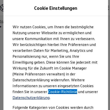
Modelle & Konfigurator
Cookie Einstellungen
Nutzfahrzeuge
Nutzfahrzeugkategorien entdecken
Modelle konfigurieren
Konfiguration laden
Startseite
Besitzer & Service
Reparatur & Service
Zum
Zum
Modelle vergleichen
Servicetermin anfragen
Wir nutzen Cookies, um Ihnen die bestmögliche
Hauptinhalt
Footer
Vorgängermodelle und Oldtimer
springen
springen
Nutzung unserer Webseite zu ermöglichen und
Vorgängermodelle
Oldtimer
unsere Kommunikation mit Ihnen zu verbessern.
Bulli Historie
Wir berücksichtigen hierbei Ihre Präferenzen und
Branchenlösungen & Gewerbekunden
Servicetermin bequem
verarbeiten Daten für Marketing, Analytics und
Umbaulösungen und Hersteller finden
Auf- und Umbauten entdecken & konfigurieren
Personalisierung nur, wenn Sie uns Ihre
Groß- und Sonderkunden
online anfragen
Einwilligung geben. Diese können Sie jederzeit mit
Großkunden
Wirkung für die Zukunft im Cookie Manager
Kommunen & Behörden
Journalisten
(Meine Präferenzen verwalten) in der
Sportvereine
Nutzen Sie unser Onlineformular, um schnell und
Datenschutzerklärung widerrufen. Weitere
Branchenlösungen
Informationen zu unseren eingesetzten Cookies
unkompliziert einen Servicetermin bei Ihrem
Bau & Handwerk
Gewerbliche Personenbeförderung
finden Sie in unserer
Cookie-Richtlinie
und unserer
Volkswagen
Nutzfahrzeuge
Partner anzufragen.
Service & mobile Werkstätten
Datenschutzerklärung
.
Kurier, Logistik & Handel
Kühlfahrzeuge
Folgende Kategorien von Cookies werden durch
Feuerwehr