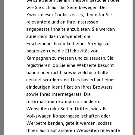
welche Seiten Sie am meisten besuchen oder
Digitales Bordbuch
wie Sie sich auf der Seite bewegen. Der
Fahrerassistenz- und Sicherheitssysteme
Zweck dieser Cookies ist es, Ihnen für Sie
Kontrollleuchten
Kurzfahrprofile und Ölverdünnung
relevantere und an Ihre Interessen
Batterieverordnung
angepasste Inhalte anzubieten. Sie werden
XTL-Dieselkraftstoff
außerdem dazu verwendet, die
Ersatzteile und Betriebsflüssigkeiten
Original Zubehör und Lifestyle Produkte
Erscheinungshäufigkeit einer Anzeige zu
myVolkswagen
begrenzen und die Effektivität von
myVolkswagen Business
Kampagnen zu messen und zu steuern. Sie
Elektrisch & Autonom
Elektro - & Hybridfahrzeuge
registrieren, ob Sie eine Webseite besucht
Unser Ansatz
haben oder nicht, sowie welche Inhalte
Klimafreundlicher Strom
genutzt worden sind. Dies basiert auf einer
Reichweite & Ladelösungen
Reichweitensimulator
eindeutigen Identifikation Ihres Browsers
Ladezeitensimulator
sowie Ihres Internetgeräts. Die
Ladelösungen für Privatkunden
Informationen können mit anderen
Ladelösungen für Gewerbekunden
Wallbox und Ladekabel
Webseiten oder Seiten Dritter, wie z.B.
Bidirektionales Laden
Volkswagen Konzerngesellschaften oder
Förderung & Kosten der Elektrofahrzeuge
Werbetreibenden, geteilt werden, sodass
Fördermöglichkeiten für Privatkunden
Fördermöglichkeiten für Gewerbekunden
Ihnen auch auf anderen Webseiten relevante
Kostensimulator