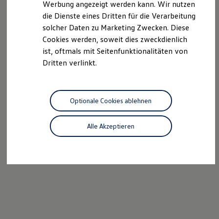
Werbung angezeigt werden kann. Wir nutzen
Autonomes Fahren
die Dienste eines Dritten für die Verarbeitung
Mehr zum ID. Buzz
Online Beratung
solcher Daten zu Marketing Zwecken. Diese
California Welt
Cookies werden, soweit dies zweckdienlich
California Club
ist, oftmals mit Seitenfunktionalitäten von
California Magazin & Ratgeber
Vanlife
Dritten verlinkt.
Ratgeber
Routen & Reisen
California Reisen & Erlebnisse
California App
Optionale Cookies ablehnen
California Lifestyle & Zubehör
Übernachten im California
Marke
Alle Akzeptieren
Unternehmen
Karriere
Karriere im Unternehmen
Karriere im Autohaus
Nachhaltigkeit
Kunden
Gesellschaft
Natur
Events
Rückblick VW Bus Festival 2023
75 Jahre Bulli Jubiläum