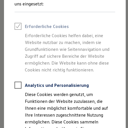
Rettungsdienste
uns eingesetzt:
ONE Business ID Vorteile
Fahrzeugsuche & Marktplatz
Fahrzeugsuche
Fahrzeuge online kaufen
Erforderliche Cookies
Digitaler Marktplatz
Kauf & Finanzierung
Erforderliche Cookies helfen dabei, eine
Online-Fahrzeugbewertung
Website nutzbar zu machen, indem sie
Aktionen & Angebote
E-Auto-Förderung
Grundfunktionen wie Seitennavigation und
Für Privatkunden
Zugriff auf sichere Bereiche der Website
Für Gewerbekunden
ermöglichen. Die Website kann ohne diese
Profi Paket
TopDeal
Cookies nicht richtig funktionieren.
Gebrauchtwagen
ProfiPartner für Gebrauchtwagen
Zertifizierte Gebrauchtwagen
Analytics und Personalisierung
Finanzierung
Diese Cookies werden genutzt, um
Für Privatkunden
Für Gewerbekunden
Funktionen der Website zuzulassen, die
Leasing
Ihnen eine möglichst komfortable und auf
Für Privatkunden
Ihre Interessen zugeschnittene Nutzung
Für Gewerbekunden
Versicherungen & Garantien
ermöglichen. Diese Cookies sammeln
Garantien