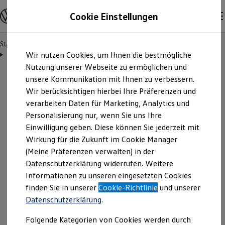
Modelle & Konfigurator
Cookie Einstellungen
Nutzfahrzeuge
Nutzfahrzeugkategorien entdecken
Modelle konfigurieren
Konfiguration laden
Startseite
Besitzer & Service
Reparatur & Service
Zum
Zum
Modelle vergleichen
Servicetermin anfragen
Wir nutzen Cookies, um Ihnen die bestmögliche
Hauptinhalt
Footer
Vorgängermodelle und Oldtimer
springen
springen
Nutzung unserer Webseite zu ermöglichen und
Vorgängermodelle
Oldtimer
unsere Kommunikation mit Ihnen zu verbessern.
Bulli Historie
Wir berücksichtigen hierbei Ihre Präferenzen und
Branchenlösungen & Gewerbekunden
Servicetermin bequem
verarbeiten Daten für Marketing, Analytics und
Umbaulösungen und Hersteller finden
Auf- und Umbauten entdecken & konfigurieren
Personalisierung nur, wenn Sie uns Ihre
Groß- und Sonderkunden
online anfragen
Einwilligung geben. Diese können Sie jederzeit mit
Großkunden
Wirkung für die Zukunft im Cookie Manager
Kommunen & Behörden
Journalisten
(Meine Präferenzen verwalten) in der
Sportvereine
Nutzen Sie unser Onlineformular, um schnell und
Datenschutzerklärung widerrufen. Weitere
Branchenlösungen
Informationen zu unseren eingesetzten Cookies
unkompliziert einen Servicetermin bei Ihrem
Bau & Handwerk
Gewerbliche Personenbeförderung
finden Sie in unserer
Cookie-Richtlinie
und unserer
Volkswagen
Nutzfahrzeuge
Partner anzufragen.
Service & mobile Werkstätten
Datenschutzerklärung
.
Kurier, Logistik & Handel
Kühlfahrzeuge
Folgende Kategorien von Cookies werden durch
Feuerwehr