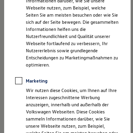
Informationen darüber, wie Sie unsere
Kfz-Versicherung für Nutzfahrzeuge
Webseite nutzen, zum Beispiel, welche
Restschuldversicherung
Wartungsverträge
Seiten Sie am meisten besuchen oder wie Sie
Besitzer & Service
sich auf der Seite bewegen. Die gesammelten
Reparatur & Service
Informationen helfen uns die
Sommer-Special
Reparatur, Pflege & Inspektion
Nutzerfreundlichkeit und Qualität unserer
Servicetermin anfragen
Webseite fortlaufend zu verbessern, Ihr
Service-Vorteile bei Volkswagen Nutzfahrzeuge
Nutzererlebnis sowie grundlegende
ServicePlus
Economy Service
Entscheidungen zu Marketingmaßnahmen zu
Räder & Reifen Service
optimieren.
Ersatzfahrzeuge
Notdienst und Pannenhilfe
Software, Konnektivität & Apps
Marketing
California App
VW Connect für Ihren ID. Buzz
Wir nutzen diese Cookies, um Ihnen auf Ihre
VW Connect für Ihren Transporter/Caravelle
Interessen zugeschnittene Werbung
VW Connect für Ihren Amarok
anzuzeigen, innerhalb und außerhalb der
VW Connect für andere Modelle
Connect Pro
Volkswagen Webseiten. Diese Cookies
Fleet Interface Data
sammeln Informationen darüber, wie Sie
Multistop Pathfinder
unsere Webseite nutzen, zum Beispiel,
Übersicht Software Updates
Hilfreiches für Besitzer