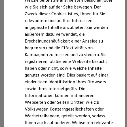
welche Seiten Sie am meisten besuchen oder
Digitales Bordbuch
wie Sie sich auf der Seite bewegen. Der
Fahrerassistenz- und Sicherheitssysteme
Zweck dieser Cookies ist es, Ihnen für Sie
Kontrollleuchten
Kurzfahrprofile und Ölverdünnung
relevantere und an Ihre Interessen
Batterieverordnung
angepasste Inhalte anzubieten. Sie werden
XTL-Dieselkraftstoff
außerdem dazu verwendet, die
Ersatzteile und Betriebsflüssigkeiten
Original Zubehör und Lifestyle Produkte
Erscheinungshäufigkeit einer Anzeige zu
myVolkswagen
begrenzen und die Effektivität von
myVolkswagen Business
Kampagnen zu messen und zu steuern. Sie
Elektrisch & Autonom
Elektro - & Hybridfahrzeuge
registrieren, ob Sie eine Webseite besucht
Unser Ansatz
haben oder nicht, sowie welche Inhalte
Klimafreundlicher Strom
genutzt worden sind. Dies basiert auf einer
Reichweite & Ladelösungen
Reichweitensimulator
eindeutigen Identifikation Ihres Browsers
Ladezeitensimulator
sowie Ihres Internetgeräts. Die
Ladelösungen für Privatkunden
Informationen können mit anderen
Ladelösungen für Gewerbekunden
Wallbox und Ladekabel
Webseiten oder Seiten Dritter, wie z.B.
Bidirektionales Laden
Volkswagen Konzerngesellschaften oder
Förderung & Kosten der Elektrofahrzeuge
Werbetreibenden, geteilt werden, sodass
Fördermöglichkeiten für Privatkunden
Fördermöglichkeiten für Gewerbekunden
Ihnen auch auf anderen Webseiten relevante
Kostensimulator