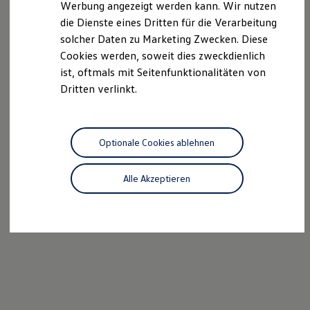
Werbung angezeigt werden kann. Wir nutzen
Autonomes Fahren
die Dienste eines Dritten für die Verarbeitung
Mehr zum ID. Buzz
Online Beratung
solcher Daten zu Marketing Zwecken. Diese
California Welt
Cookies werden, soweit dies zweckdienlich
California Club
ist, oftmals mit Seitenfunktionalitäten von
California Magazin & Ratgeber
Vanlife
Dritten verlinkt.
Ratgeber
Routen & Reisen
California Reisen & Erlebnisse
California App
Optionale Cookies ablehnen
California Lifestyle & Zubehör
Übernachten im California
Marke
Alle Akzeptieren
Unternehmen
Karriere
Karriere im Unternehmen
Karriere im Autohaus
Nachhaltigkeit
Kunden
Gesellschaft
Natur
Events
Rückblick VW Bus Festival 2023
75 Jahre Bulli Jubiläum