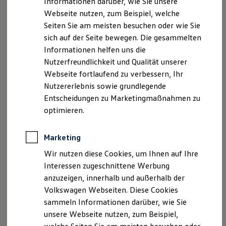
Informationen darüber, wie Sie unsere
Kfz-Versicherung für Nutzfahrzeuge
Webseite nutzen, zum Beispiel, welche
Restschuldversicherung
Wartungsverträge
Seiten Sie am meisten besuchen oder wie Sie
Besitzer & Service
sich auf der Seite bewegen. Die gesammelten
Reparatur & Service
Informationen helfen uns die
Sommer-Special
Reparatur, Pflege & Inspektion
Nutzerfreundlichkeit und Qualität unserer
Servicetermin anfragen
Webseite fortlaufend zu verbessern, Ihr
Service-Vorteile bei Volkswagen Nutzfahrzeuge
Nutzererlebnis sowie grundlegende
ServicePlus
Economy Service
Entscheidungen zu Marketingmaßnahmen zu
Räder & Reifen Service
optimieren.
Ersatzfahrzeuge
Notdienst und Pannenhilfe
Software, Konnektivität & Apps
Marketing
California App
VW Connect für Ihren ID. Buzz
Wir nutzen diese Cookies, um Ihnen auf Ihre
VW Connect für Ihren Transporter/Caravelle
Interessen zugeschnittene Werbung
VW Connect für Ihren Amarok
anzuzeigen, innerhalb und außerhalb der
VW Connect für andere Modelle
Connect Pro
Volkswagen Webseiten. Diese Cookies
Fleet Interface Data
sammeln Informationen darüber, wie Sie
Multistop Pathfinder
unsere Webseite nutzen, zum Beispiel,
Übersicht Software Updates
Hilfreiches für Besitzer