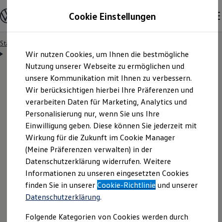
Modelle & Konfigurator
Cookie Einstellungen
Nutzfahrzeuge
Nutzfahrzeugkategorien entdecken
Modelle konfigurieren
Konfiguration laden
Startseite
Besitzer & Service
Reparatur & Service
Zum
Zum
Modelle vergleichen
Servicetermin anfragen
Wir nutzen Cookies, um Ihnen die bestmögliche
Hauptinhalt
Footer
Vorgängermodelle und Oldtimer
springen
springen
Nutzung unserer Webseite zu ermöglichen und
Vorgängermodelle
Oldtimer
unsere Kommunikation mit Ihnen zu verbessern.
Bulli Historie
Wir berücksichtigen hierbei Ihre Präferenzen und
Branchenlösungen & Gewerbekunden
Servicetermin bequem
verarbeiten Daten für Marketing, Analytics und
Umbaulösungen und Hersteller finden
Auf- und Umbauten entdecken & konfigurieren
Personalisierung nur, wenn Sie uns Ihre
Groß- und Sonderkunden
online anfragen
Einwilligung geben. Diese können Sie jederzeit mit
Großkunden
Wirkung für die Zukunft im Cookie Manager
Kommunen & Behörden
Journalisten
(Meine Präferenzen verwalten) in der
Sportvereine
Nutzen Sie unser Onlineformular, um schnell und
Datenschutzerklärung widerrufen. Weitere
Branchenlösungen
Informationen zu unseren eingesetzten Cookies
unkompliziert einen Servicetermin bei Ihrem
Bau & Handwerk
Gewerbliche Personenbeförderung
finden Sie in unserer
Cookie-Richtlinie
und unserer
Volkswagen
Nutzfahrzeuge
Partner anzufragen.
Service & mobile Werkstätten
Datenschutzerklärung
.
Kurier, Logistik & Handel
Kühlfahrzeuge
Folgende Kategorien von Cookies werden durch
Feuerwehr