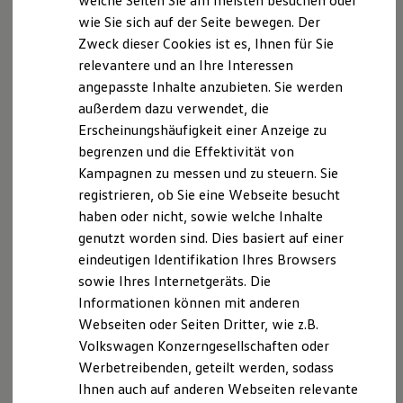
welche Seiten Sie am meisten besuchen oder
Digitales Bordbuch
wie Sie sich auf der Seite bewegen. Der
Fahrerassistenz- und Sicherheitssysteme
Zweck dieser Cookies ist es, Ihnen für Sie
Kontrollleuchten
Kurzfahrprofile und Ölverdünnung
relevantere und an Ihre Interessen
Batterieverordnung
angepasste Inhalte anzubieten. Sie werden
XTL-Dieselkraftstoff
außerdem dazu verwendet, die
Ersatzteile und Betriebsflüssigkeiten
Original Zubehör und Lifestyle Produkte
Erscheinungshäufigkeit einer Anzeige zu
myVolkswagen
begrenzen und die Effektivität von
myVolkswagen Business
Kampagnen zu messen und zu steuern. Sie
Elektrisch & Autonom
Elektro - & Hybridfahrzeuge
registrieren, ob Sie eine Webseite besucht
Unser Ansatz
haben oder nicht, sowie welche Inhalte
Klimafreundlicher Strom
genutzt worden sind. Dies basiert auf einer
Reichweite & Ladelösungen
Reichweitensimulator
eindeutigen Identifikation Ihres Browsers
Ladezeitensimulator
sowie Ihres Internetgeräts. Die
Ladelösungen für Privatkunden
Informationen können mit anderen
Ladelösungen für Gewerbekunden
Wallbox und Ladekabel
Webseiten oder Seiten Dritter, wie z.B.
Bidirektionales Laden
Volkswagen Konzerngesellschaften oder
Förderung & Kosten der Elektrofahrzeuge
Werbetreibenden, geteilt werden, sodass
Fördermöglichkeiten für Privatkunden
Fördermöglichkeiten für Gewerbekunden
Ihnen auch auf anderen Webseiten relevante
Kostensimulator