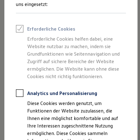
Rettungsdienste
uns eingesetzt:
ONE Business ID Vorteile
Fahrzeugsuche & Marktplatz
Fahrzeugsuche
Fahrzeuge online kaufen
Erforderliche Cookies
Digitaler Marktplatz
Kauf & Finanzierung
Erforderliche Cookies helfen dabei, eine
Online-Fahrzeugbewertung
Website nutzbar zu machen, indem sie
Aktionen & Angebote
E-Auto-Förderung
Grundfunktionen wie Seitennavigation und
Für Privatkunden
Zugriff auf sichere Bereiche der Website
Für Gewerbekunden
ermöglichen. Die Website kann ohne diese
Profi Paket
TopDeal
Cookies nicht richtig funktionieren.
Gebrauchtwagen
ProfiPartner für Gebrauchtwagen
Zertifizierte Gebrauchtwagen
Analytics und Personalisierung
Finanzierung
Diese Cookies werden genutzt, um
Für Privatkunden
Für Gewerbekunden
Funktionen der Website zuzulassen, die
Leasing
Ihnen eine möglichst komfortable und auf
Für Privatkunden
Ihre Interessen zugeschnittene Nutzung
Für Gewerbekunden
Versicherungen & Garantien
ermöglichen. Diese Cookies sammeln
Garantien