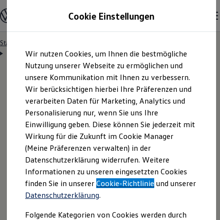
Modelle & Konfigurator
Cookie Einstellungen
Nutzfahrzeuge
Nutzfahrzeugkategorien entdecken
Modelle konfigurieren
Konfiguration laden
Startseite
Besitzer & Service
Reparatur & Service
Zum
Zum
Modelle vergleichen
Servicetermin anfragen
Wir nutzen Cookies, um Ihnen die bestmögliche
Hauptinhalt
Footer
Vorgängermodelle und Oldtimer
springen
springen
Nutzung unserer Webseite zu ermöglichen und
Vorgängermodelle
Oldtimer
unsere Kommunikation mit Ihnen zu verbessern.
Bulli Historie
Wir berücksichtigen hierbei Ihre Präferenzen und
Branchenlösungen & Gewerbekunden
Servicetermin bequem
verarbeiten Daten für Marketing, Analytics und
Umbaulösungen und Hersteller finden
Auf- und Umbauten entdecken & konfigurieren
Personalisierung nur, wenn Sie uns Ihre
Groß- und Sonderkunden
online anfragen
Einwilligung geben. Diese können Sie jederzeit mit
Großkunden
Wirkung für die Zukunft im Cookie Manager
Kommunen & Behörden
Journalisten
(Meine Präferenzen verwalten) in der
Sportvereine
Nutzen Sie unser Onlineformular, um schnell und
Datenschutzerklärung widerrufen. Weitere
Branchenlösungen
Informationen zu unseren eingesetzten Cookies
unkompliziert einen Servicetermin bei Ihrem
Bau & Handwerk
Gewerbliche Personenbeförderung
finden Sie in unserer
Cookie-Richtlinie
und unserer
Volkswagen
Nutzfahrzeuge
Partner anzufragen.
Service & mobile Werkstätten
Datenschutzerklärung
.
Kurier, Logistik & Handel
Kühlfahrzeuge
Folgende Kategorien von Cookies werden durch
Feuerwehr