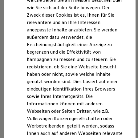
welche Seiten Sie am meisten besuchen oder
Digitales Bordbuch
wie Sie sich auf der Seite bewegen. Der
Fahrerassistenz- und Sicherheitssysteme
Zweck dieser Cookies ist es, Ihnen für Sie
Kontrollleuchten
Kurzfahrprofile und Ölverdünnung
relevantere und an Ihre Interessen
Batterieverordnung
angepasste Inhalte anzubieten. Sie werden
XTL-Dieselkraftstoff
außerdem dazu verwendet, die
Ersatzteile und Betriebsflüssigkeiten
Original Zubehör und Lifestyle Produkte
Erscheinungshäufigkeit einer Anzeige zu
myVolkswagen
begrenzen und die Effektivität von
myVolkswagen Business
Kampagnen zu messen und zu steuern. Sie
Elektrisch & Autonom
Elektro - & Hybridfahrzeuge
registrieren, ob Sie eine Webseite besucht
Unser Ansatz
haben oder nicht, sowie welche Inhalte
Klimafreundlicher Strom
genutzt worden sind. Dies basiert auf einer
Reichweite & Ladelösungen
Reichweitensimulator
eindeutigen Identifikation Ihres Browsers
Ladezeitensimulator
sowie Ihres Internetgeräts. Die
Ladelösungen für Privatkunden
Informationen können mit anderen
Ladelösungen für Gewerbekunden
Wallbox und Ladekabel
Webseiten oder Seiten Dritter, wie z.B.
Bidirektionales Laden
Volkswagen Konzerngesellschaften oder
Förderung & Kosten der Elektrofahrzeuge
Werbetreibenden, geteilt werden, sodass
Fördermöglichkeiten für Privatkunden
Fördermöglichkeiten für Gewerbekunden
Ihnen auch auf anderen Webseiten relevante
Kostensimulator