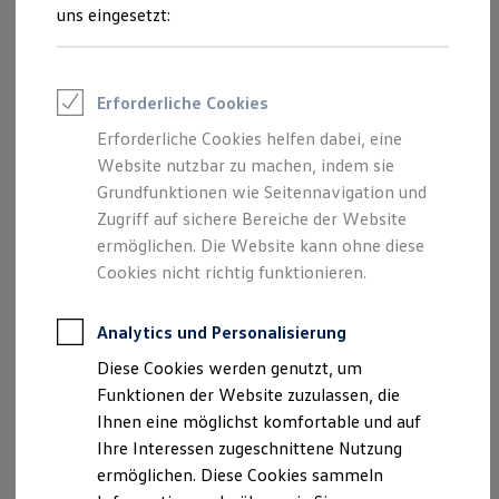
Rettungsdienste
uns eingesetzt:
ONE Business ID Vorteile
Fahrzeugsuche & Marktplatz
Fahrzeugsuche
Fahrzeuge online kaufen
Erforderliche Cookies
Digitaler Marktplatz
Kauf & Finanzierung
Erforderliche Cookies helfen dabei, eine
Online-Fahrzeugbewertung
Website nutzbar zu machen, indem sie
Aktionen & Angebote
E-Auto-Förderung
Grundfunktionen wie Seitennavigation und
Für Privatkunden
Zugriff auf sichere Bereiche der Website
Für Gewerbekunden
ermöglichen. Die Website kann ohne diese
Profi Paket
TopDeal
Cookies nicht richtig funktionieren.
Gebrauchtwagen
ProfiPartner für Gebrauchtwagen
Zertifizierte Gebrauchtwagen
Analytics und Personalisierung
Finanzierung
Diese Cookies werden genutzt, um
Für Privatkunden
Für Gewerbekunden
Funktionen der Website zuzulassen, die
Leasing
Ihnen eine möglichst komfortable und auf
Für Privatkunden
Ihre Interessen zugeschnittene Nutzung
Für Gewerbekunden
Versicherungen & Garantien
ermöglichen. Diese Cookies sammeln
Garantien