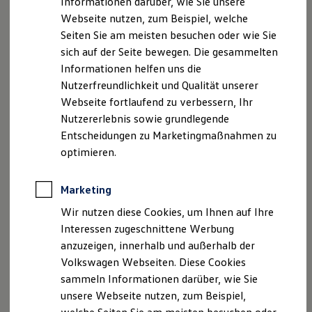
Informationen darüber, wie Sie unsere
Kfz-Versicherung für Nutzfahrzeuge
Webseite nutzen, zum Beispiel, welche
Restschuldversicherung
Wartungsverträge
Seiten Sie am meisten besuchen oder wie Sie
Besitzer & Service
sich auf der Seite bewegen. Die gesammelten
Reparatur & Service
Informationen helfen uns die
Sommer-Special
Reparatur, Pflege & Inspektion
Nutzerfreundlichkeit und Qualität unserer
Servicetermin anfragen
Webseite fortlaufend zu verbessern, Ihr
Service-Vorteile bei Volkswagen Nutzfahrzeuge
Nutzererlebnis sowie grundlegende
ServicePlus
Economy Service
Entscheidungen zu Marketingmaßnahmen zu
Räder & Reifen Service
optimieren.
Ersatzfahrzeuge
Notdienst und Pannenhilfe
Software, Konnektivität & Apps
Marketing
California App
VW Connect für Ihren ID. Buzz
Wir nutzen diese Cookies, um Ihnen auf Ihre
VW Connect für Ihren Transporter/Caravelle
Interessen zugeschnittene Werbung
VW Connect für Ihren Amarok
anzuzeigen, innerhalb und außerhalb der
VW Connect für andere Modelle
Connect Pro
Volkswagen Webseiten. Diese Cookies
Fleet Interface Data
sammeln Informationen darüber, wie Sie
Multistop Pathfinder
unsere Webseite nutzen, zum Beispiel,
Übersicht Software Updates
Hilfreiches für Besitzer