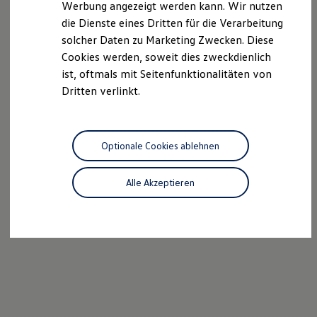
Werbung angezeigt werden kann. Wir nutzen
Autonomes Fahren
die Dienste eines Dritten für die Verarbeitung
Mehr zum ID. Buzz
Online Beratung
solcher Daten zu Marketing Zwecken. Diese
California Welt
Cookies werden, soweit dies zweckdienlich
California Club
ist, oftmals mit Seitenfunktionalitäten von
California Magazin & Ratgeber
Vanlife
Dritten verlinkt.
Ratgeber
Routen & Reisen
California Reisen & Erlebnisse
California App
Optionale Cookies ablehnen
California Lifestyle & Zubehör
Übernachten im California
Marke
Alle Akzeptieren
Unternehmen
Karriere
Karriere im Unternehmen
Karriere im Autohaus
Nachhaltigkeit
Kunden
Gesellschaft
Natur
Events
Rückblick VW Bus Festival 2023
75 Jahre Bulli Jubiläum