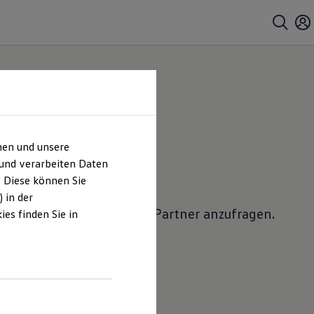
hen und unsere
 anfragen
 und verarbeiten Daten
. Diese können Sie
 in der
lkswagen
Nutzfahrzeuge
Partner anzufragen.
es finden Sie in