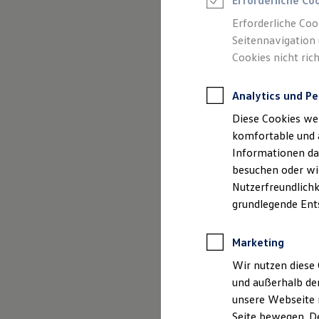
Erforderliche Co
Rettungsdienste
ONE Business ID Vorteile
Erforderliche Coo
Fahrzeugsuche & Marktplatz
Seitennavigation 
Fahrzeugsuche
Cookies nicht rich
Fahrzeuge online kaufen
Digitaler Marktplatz
Kauf & Finanzierung
Analytics und Pe
Online-Fahrzeugbewertung
Aktionen & Angebote
Diese Cookies we
E-Auto-Förderung
Für Privatkunden
komfortable und 
Für Gewerbekunden
Informationen dar
Profi Paket
besuchen oder wie
TopDeal
Gebrauchtwagen
Nutzerfreundlichk
ProfiPartner für Gebrauchtwagen
grundlegende Ent
Zertifizierte Gebrauchtwagen
Finanzierung
Für Privatkunden
Marketing
Für Gewerbekunden
Leasing
Wir nutzen diese 
Für Privatkunden
und außerhalb de
Für Gewerbekunden
unsere Webseite n
Versicherungen & Garantien
Garantien
Seite bewegen. De