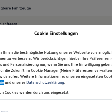
ügbare Fahrzeuge
n anfragen
Cookie Einstellungen
m Ihnen die bestmögliche Nutzung unserer Webseite zu ermöglic
ermin bequem online
en zu verbessern. Wir berücksichtigen hierbei Ihre Präferenzen
cs und Personalisierung nur, wenn Sie uns Ihre Einwilligung geben
für die Zukunft im Cookie Manager (Meine Präferenzen verwalten)
 und unkompliziert einen Servicetermin bei Ihrem
Vo
iderrufen. Weitere Informationen zu unseren eingesetzten Cooki
nie
und unserer
Datenschutzerklärung
.
on Cookies werden durch uns eingesetzt: