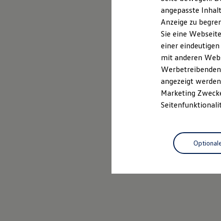
Kfz-Versicherung für Nutzfahrzeuge
angepasste Inhalt
Restschuldversicherung
Anzeige zu begren
Wartungsverträge
Besitzer & Service
Sie eine Webseite
Reparatur & Service
einer eindeutigen
Sommer-Special
mit anderen Webse
Reparatur, Pflege & Inspektion
Servicetermin anfragen
Werbetreibenden,
Service-Vorteile bei Volkswagen Nutzfahrzeuge
angezeigt werden 
ServicePlus
Marketing Zwecken
Economy Service
Räder & Reifen Service
Seitenfunktionali
Ersatzfahrzeuge
Notdienst und Pannenhilfe
Software, Konnektivität & Apps
California App
Optional
VW Connect für Ihren ID. Buzz
VW Connect für Ihren Transporter/Caravelle
VW Connect für Ihren Amarok
VW Connect für andere Modelle
Connect Pro
Fleet Interface Data
Multistop Pathfinder
Übersicht Software Updates
Hilfreiches für Besitzer