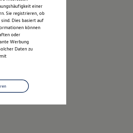
ungshäufigkeit einer
. Sie registrieren, ob
ind. Dies basiert auf
Informationen können
aften oder
evante Werbung
solcher Daten zu
 mit
eren