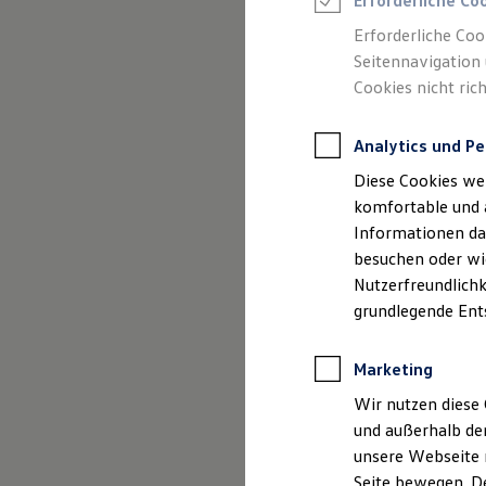
Erforderliche Co
Rettungsdienste
ONE Business ID Vorteile
Erforderliche Coo
Fahrzeugsuche & Marktplatz
Seitennavigation 
Fahrzeugsuche
Cookies nicht rich
Fahrzeuge online kaufen
Digitaler Marktplatz
Kauf & Finanzierung
Analytics und Pe
Online-Fahrzeugbewertung
Aktionen & Angebote
Diese Cookies we
E-Auto-Förderung
Für Privatkunden
komfortable und 
Für Gewerbekunden
Informationen dar
Profi Paket
besuchen oder wie
TopDeal
Gebrauchtwagen
Nutzerfreundlichk
ProfiPartner für Gebrauchtwagen
grundlegende Ent
Zertifizierte Gebrauchtwagen
Finanzierung
Für Privatkunden
Marketing
Für Gewerbekunden
Leasing
Wir nutzen diese 
Für Privatkunden
und außerhalb de
Für Gewerbekunden
unsere Webseite n
Versicherungen & Garantien
Garantien
Seite bewegen. De