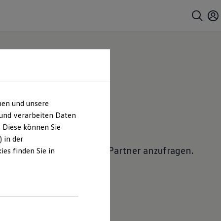
hen und unsere
 anfragen
 und verarbeiten Daten
. Diese können Sie
 in der
lkswagen
Nutzfahrzeuge
Partner anzufragen.
es finden Sie in