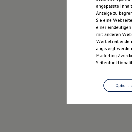
Kfz-Versicherung für Nutzfahrzeuge
angepasste Inhalt
Restschuldversicherung
Anzeige zu begren
Wartungsverträge
Besitzer & Service
Sie eine Webseite
Reparatur & Service
einer eindeutigen
Sommer-Special
mit anderen Webse
Reparatur, Pflege & Inspektion
Servicetermin anfragen
Werbetreibenden,
Service-Vorteile bei Volkswagen Nutzfahrzeuge
angezeigt werden 
ServicePlus
Marketing Zwecken
Economy Service
Räder & Reifen Service
Seitenfunktionali
Ersatzfahrzeuge
Notdienst und Pannenhilfe
Software, Konnektivität & Apps
California App
Optional
VW Connect für Ihren ID. Buzz
VW Connect für Ihren Transporter/Caravelle
VW Connect für Ihren Amarok
VW Connect für andere Modelle
Connect Pro
Fleet Interface Data
Multistop Pathfinder
Übersicht Software Updates
Hilfreiches für Besitzer