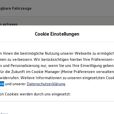
ügbare Fahrzeuge
n anfragen
Cookie Einstellungen
m Ihnen die bestmögliche Nutzung unserer Webseite zu ermöglic
ermin bequem online
en zu verbessern. Wir berücksichtigen hierbei Ihre Präferenzen
cs und Personalisierung nur, wenn Sie uns Ihre Einwilligung geben
für die Zukunft im Cookie Manager (Meine Präferenzen verwalten)
 und unkompliziert einen Servicetermin bei Ihrem
Vo
iderrufen. Weitere Informationen zu unseren eingesetzten Cooki
nie
und unserer
Datenschutzerklärung
.
on Cookies werden durch uns eingesetzt: