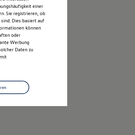
ungshäufigkeit einer
. Sie registrieren, ob
ind. Dies basiert auf
Informationen können
aften oder
evante Werbung
solcher Daten zu
 mit
eren