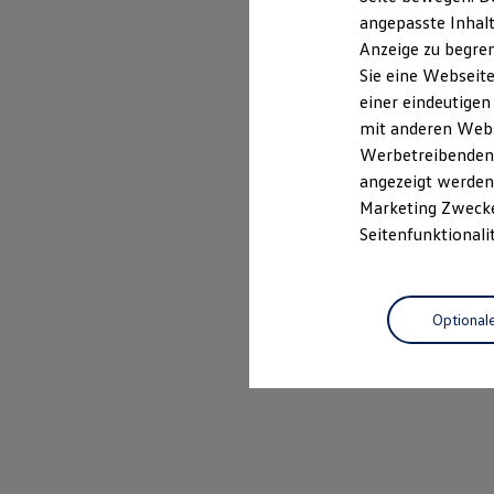
Kfz-Versicherung für Nutzfahrzeuge
angepasste Inhalt
Restschuldversicherung
Anzeige zu begren
Wartungsverträge
Besitzer & Service
Sie eine Webseite
Reparatur & Service
einer eindeutigen
Sommer-Special
mit anderen Webse
Reparatur, Pflege & Inspektion
Servicetermin anfragen
Werbetreibenden,
Service-Vorteile bei Volkswagen Nutzfahrzeuge
angezeigt werden 
ServicePlus
Marketing Zwecken
Economy Service
Räder & Reifen Service
Seitenfunktionali
Ersatzfahrzeuge
Notdienst und Pannenhilfe
Software, Konnektivität & Apps
California App
Optional
VW Connect für Ihren ID. Buzz
VW Connect für Ihren Transporter/Caravelle
VW Connect für Ihren Amarok
VW Connect für andere Modelle
Connect Pro
Fleet Interface Data
Multistop Pathfinder
Übersicht Software Updates
Hilfreiches für Besitzer