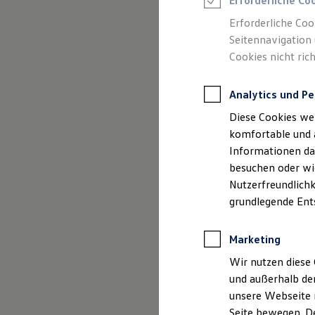
Erforderliche Co
Rettungsdienste
ONE Business ID Vorteile
Erforderliche Coo
Fahrzeugsuche & Marktplatz
Seitennavigation 
Fahrzeugsuche
Cookies nicht rich
Fahrzeuge online kaufen
Digitaler Marktplatz
Kauf & Finanzierung
Analytics und Pe
Online-Fahrzeugbewertung
Aktionen & Angebote
Diese Cookies we
E-Auto-Förderung
Für Privatkunden
komfortable und 
Für Gewerbekunden
Informationen dar
Profi Paket
besuchen oder wie
TopDeal
Gebrauchtwagen
Nutzerfreundlichk
ProfiPartner für Gebrauchtwagen
grundlegende Ent
Zertifizierte Gebrauchtwagen
Finanzierung
Für Privatkunden
Marketing
Für Gewerbekunden
Leasing
Wir nutzen diese 
Für Privatkunden
und außerhalb de
Für Gewerbekunden
unsere Webseite n
Versicherungen & Garantien
Garantien
Seite bewegen. De