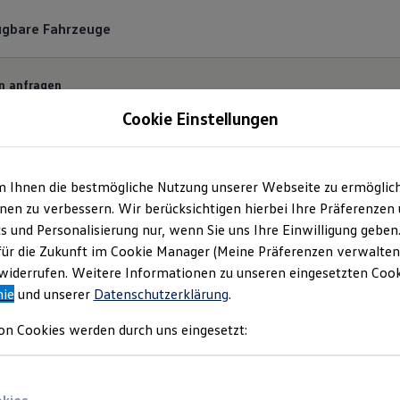
ügbare Fahrzeuge
n anfragen
Cookie Einstellungen
m Ihnen die bestmögliche Nutzung unserer Webseite zu ermöglic
ermin bequem online
en zu verbessern. Wir berücksichtigen hierbei Ihre Präferenzen
cs und Personalisierung nur, wenn Sie uns Ihre Einwilligung geben
für die Zukunft im Cookie Manager (Meine Präferenzen verwalten)
 und unkompliziert einen Servicetermin bei Ihrem
Vo
iderrufen. Weitere Informationen zu unseren eingesetzten Cooki
nie
und unserer
Datenschutzerklärung
.
on Cookies werden durch uns eingesetzt: