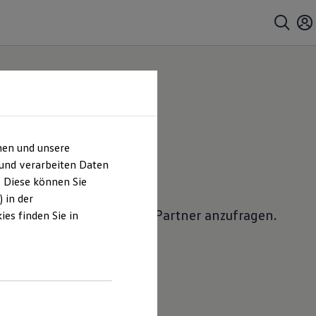
hen und unsere
 anfragen
 und verarbeiten Daten
. Diese können Sie
 in der
lkswagen
Nutzfahrzeuge
Partner anzufragen.
es finden Sie in