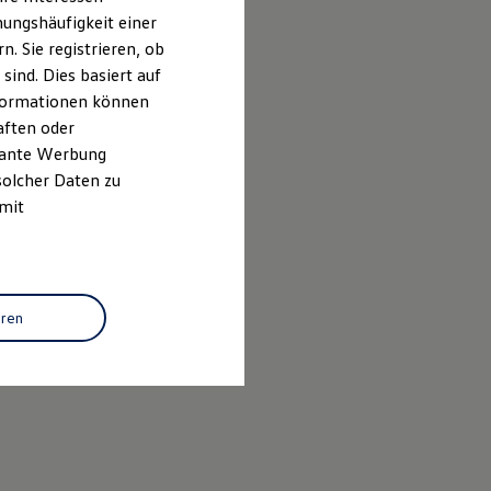
ungshäufigkeit einer
. Sie registrieren, ob
ind. Dies basiert auf
Informationen können
aften oder
evante Werbung
solcher Daten zu
 mit
eren