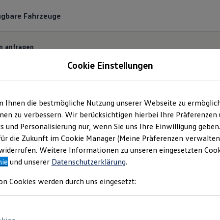
ügbare Fahrzeuge
n anfragen
Cookie Einstellungen
m Ihnen die bestmögliche Nutzung unserer Webseite zu ermöglic
ermin bequem online
en zu verbessern. Wir berücksichtigen hierbei Ihre Präferenzen
cs und Personalisierung nur, wenn Sie uns Ihre Einwilligung geben
für die Zukunft im Cookie Manager (Meine Präferenzen verwalten)
 und unkompliziert einen Servicetermin bei Ihrem
Vo
iderrufen. Weitere Informationen zu unseren eingesetzten Cooki
nie
und unserer
Datenschutzerklärung
.
on Cookies werden durch uns eingesetzt: