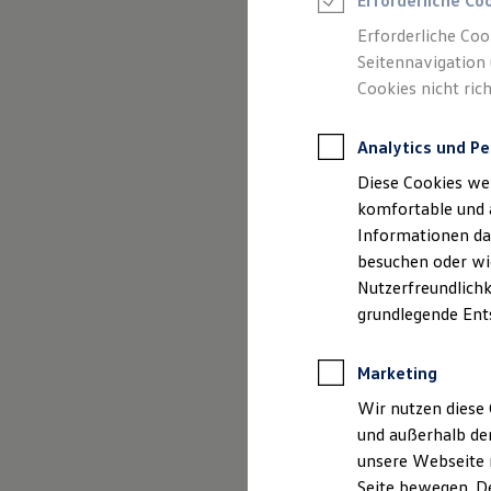
Erforderliche Co
Rettungsdienste
ONE Business ID Vorteile
Erforderliche Coo
Fahrzeugsuche & Marktplatz
Seitennavigation 
Fahrzeugsuche
Cookies nicht rich
Fahrzeuge online kaufen
Digitaler Marktplatz
Kauf & Finanzierung
Analytics und Pe
Online-Fahrzeugbewertung
Aktionen & Angebote
Diese Cookies we
E-Auto-Förderung
Für Privatkunden
komfortable und 
Für Gewerbekunden
Informationen dar
Profi Paket
besuchen oder wie
TopDeal
Gebrauchtwagen
Nutzerfreundlichk
ProfiPartner für Gebrauchtwagen
grundlegende Ent
Zertifizierte Gebrauchtwagen
Finanzierung
Für Privatkunden
Marketing
Für Gewerbekunden
Leasing
Wir nutzen diese 
Für Privatkunden
und außerhalb de
Für Gewerbekunden
unsere Webseite n
Versicherungen & Garantien
Garantien
Seite bewegen. De