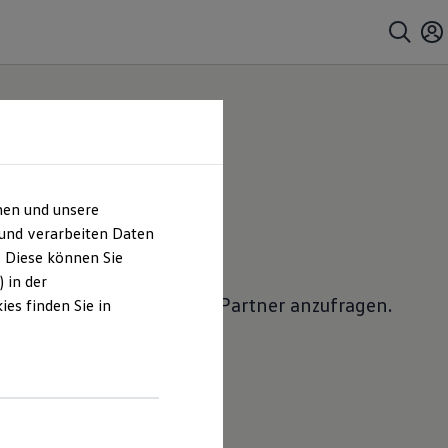
hen und unsere
 anfragen
 und verarbeiten Daten
. Diese können Sie
 in der
lkswagen
Nutzfahrzeuge
Partner anzufragen.
es finden Sie in