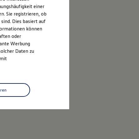
ungshäufigkeit einer
. Sie registrieren, ob
ind. Dies basiert auf
Informationen können
aften oder
evante Werbung
solcher Daten zu
 mit
eren