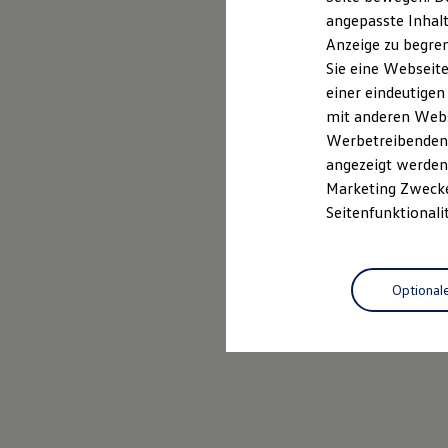
Kfz-Versicherung für Nutzfahrzeuge
angepasste Inhalt
Restschuldversicherung
Anzeige zu begren
Wartungsverträge
Besitzer & Service
Sie eine Webseite
Reparatur & Service
einer eindeutigen
Sommer-Special
mit anderen Webse
Reparatur, Pflege & Inspektion
Servicetermin anfragen
Werbetreibenden,
Service-Vorteile bei Volkswagen Nutzfahrzeuge
angezeigt werden 
ServicePlus
Marketing Zwecken
Economy Service
Räder & Reifen Service
Seitenfunktionali
Ersatzfahrzeuge
Notdienst und Pannenhilfe
Software, Konnektivität & Apps
California App
Optional
VW Connect für Ihren ID. Buzz
VW Connect für Ihren Transporter/Caravelle
VW Connect für Ihren Amarok
VW Connect für andere Modelle
Connect Pro
Fleet Interface Data
Multistop Pathfinder
Übersicht Software Updates
Hilfreiches für Besitzer