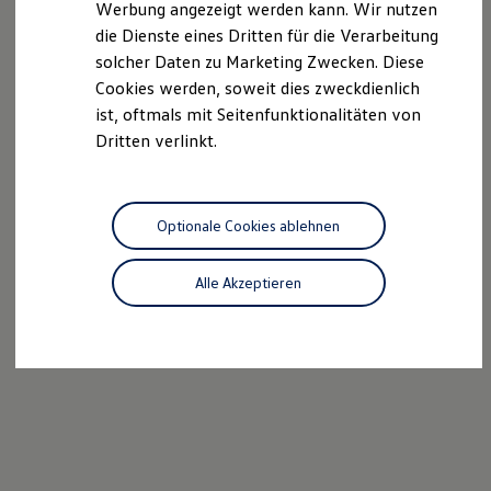
Werbung angezeigt werden kann. Wir nutzen
Autonomes Fahren
die Dienste eines Dritten für die Verarbeitung
Mehr zum ID. Buzz
Online Beratung
solcher Daten zu Marketing Zwecken. Diese
California Welt
Cookies werden, soweit dies zweckdienlich
California Club
ist, oftmals mit Seitenfunktionalitäten von
California Magazin & Ratgeber
Vanlife
Dritten verlinkt.
Ratgeber
Routen & Reisen
California Reisen & Erlebnisse
California App
Optionale Cookies ablehnen
California Lifestyle & Zubehör
Übernachten im California
Marke
Alle Akzeptieren
Unternehmen
Karriere
Karriere im Unternehmen
Karriere im Autohaus
Nachhaltigkeit
Kunden
Gesellschaft
Natur
Events
Rückblick VW Bus Festival 2023
75 Jahre Bulli Jubiläum