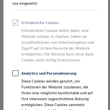
Rettungsdienste
uns eingesetzt:
ONE Business ID Vorteile
Fahrzeugsuche & Marktplatz
Fahrzeugsuche
Fahrzeuge online kaufen
Erforderliche Cookies
Digitaler Marktplatz
Kauf & Finanzierung
Erforderliche Cookies helfen dabei, eine
Online-Fahrzeugbewertung
Website nutzbar zu machen, indem sie
Aktionen & Angebote
E-Auto-Förderung
Grundfunktionen wie Seitennavigation und
Für Privatkunden
Zugriff auf sichere Bereiche der Website
Für Gewerbekunden
ermöglichen. Die Website kann ohne diese
Profi Paket
TopDeal
Cookies nicht richtig funktionieren.
Gebrauchtwagen
ProfiPartner für Gebrauchtwagen
Zertifizierte Gebrauchtwagen
Analytics und Personalisierung
Finanzierung
Diese Cookies werden genutzt, um
Für Privatkunden
Für Gewerbekunden
Funktionen der Website zuzulassen, die
Leasing
Ihnen eine möglichst komfortable und auf
Für Privatkunden
Ihre Interessen zugeschnittene Nutzung
Für Gewerbekunden
Versicherungen & Garantien
ermöglichen. Diese Cookies sammeln
Garantien