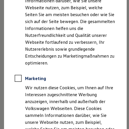
Informationen darüber, wie Sie unsere
Kfz-Versicherung für Nutzfahrzeuge
Webseite nutzen, zum Beispiel, welche
Restschuldversicherung
Wartungsverträge
Seiten Sie am meisten besuchen oder wie Sie
Besitzer & Service
sich auf der Seite bewegen. Die gesammelten
Reparatur & Service
Informationen helfen uns die
Sommer-Special
Reparatur, Pflege & Inspektion
Nutzerfreundlichkeit und Qualität unserer
Servicetermin anfragen
Webseite fortlaufend zu verbessern, Ihr
Service-Vorteile bei Volkswagen Nutzfahrzeuge
Nutzererlebnis sowie grundlegende
ServicePlus
Economy Service
Entscheidungen zu Marketingmaßnahmen zu
Räder & Reifen Service
optimieren.
Ersatzfahrzeuge
Notdienst und Pannenhilfe
Software, Konnektivität & Apps
Marketing
California App
VW Connect für Ihren ID. Buzz
Wir nutzen diese Cookies, um Ihnen auf Ihre
VW Connect für Ihren Transporter/Caravelle
Interessen zugeschnittene Werbung
VW Connect für Ihren Amarok
anzuzeigen, innerhalb und außerhalb der
VW Connect für andere Modelle
Connect Pro
Volkswagen Webseiten. Diese Cookies
Fleet Interface Data
sammeln Informationen darüber, wie Sie
Multistop Pathfinder
unsere Webseite nutzen, zum Beispiel,
Übersicht Software Updates
Hilfreiches für Besitzer