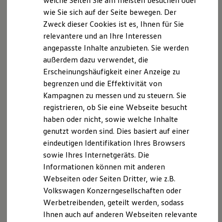
welche Seiten Sie am meisten besuchen oder
Digitales Bordbuch
wie Sie sich auf der Seite bewegen. Der
Fahrerassistenz- und Sicherheitssysteme
Zweck dieser Cookies ist es, Ihnen für Sie
Kontrollleuchten
Kurzfahrprofile und Ölverdünnung
relevantere und an Ihre Interessen
Batterieverordnung
angepasste Inhalte anzubieten. Sie werden
XTL-Dieselkraftstoff
außerdem dazu verwendet, die
Ersatzteile und Betriebsflüssigkeiten
Original Zubehör und Lifestyle Produkte
Erscheinungshäufigkeit einer Anzeige zu
myVolkswagen
begrenzen und die Effektivität von
myVolkswagen Business
Kampagnen zu messen und zu steuern. Sie
Elektrisch & Autonom
Elektro - & Hybridfahrzeuge
registrieren, ob Sie eine Webseite besucht
Unser Ansatz
haben oder nicht, sowie welche Inhalte
Klimafreundlicher Strom
genutzt worden sind. Dies basiert auf einer
Reichweite & Ladelösungen
Reichweitensimulator
eindeutigen Identifikation Ihres Browsers
Ladezeitensimulator
sowie Ihres Internetgeräts. Die
Ladelösungen für Privatkunden
Informationen können mit anderen
Ladelösungen für Gewerbekunden
Wallbox und Ladekabel
Webseiten oder Seiten Dritter, wie z.B.
Bidirektionales Laden
Volkswagen Konzerngesellschaften oder
Förderung & Kosten der Elektrofahrzeuge
Werbetreibenden, geteilt werden, sodass
Fördermöglichkeiten für Privatkunden
Fördermöglichkeiten für Gewerbekunden
Ihnen auch auf anderen Webseiten relevante
Kostensimulator