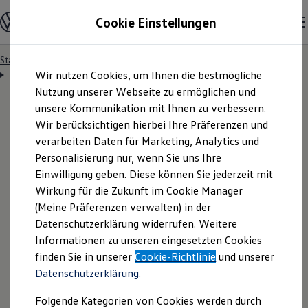
Modelle & Konfigurator
Cookie Einstellungen
Nutzfahrzeuge
Nutzfahrzeugkategorien entdecken
Modelle konfigurieren
Konfiguration laden
Startseite
Besitzer & Service
Reparatur & Service
Zum
Zum
Modelle vergleichen
Servicetermin anfragen
Wir nutzen Cookies, um Ihnen die bestmögliche
Hauptinhalt
Footer
Vorgängermodelle und Oldtimer
springen
springen
Nutzung unserer Webseite zu ermöglichen und
Vorgängermodelle
Oldtimer
unsere Kommunikation mit Ihnen zu verbessern.
Bulli Historie
Wir berücksichtigen hierbei Ihre Präferenzen und
Branchenlösungen & Gewerbekunden
Servicetermin bequem
verarbeiten Daten für Marketing, Analytics und
Umbaulösungen und Hersteller finden
Auf- und Umbauten entdecken & konfigurieren
Personalisierung nur, wenn Sie uns Ihre
Groß- und Sonderkunden
online anfragen
Einwilligung geben. Diese können Sie jederzeit mit
Großkunden
Wirkung für die Zukunft im Cookie Manager
Kommunen & Behörden
Journalisten
(Meine Präferenzen verwalten) in der
Sportvereine
Nutzen Sie unser Onlineformular, um schnell und
Datenschutzerklärung widerrufen. Weitere
Branchenlösungen
Informationen zu unseren eingesetzten Cookies
unkompliziert einen Servicetermin bei Ihrem
Bau & Handwerk
Gewerbliche Personenbeförderung
finden Sie in unserer
Cookie-Richtlinie
und unserer
Volkswagen
Nutzfahrzeuge
Partner anzufragen.
Service & mobile Werkstätten
Datenschutzerklärung
.
Kurier, Logistik & Handel
Kühlfahrzeuge
Folgende Kategorien von Cookies werden durch
Feuerwehr