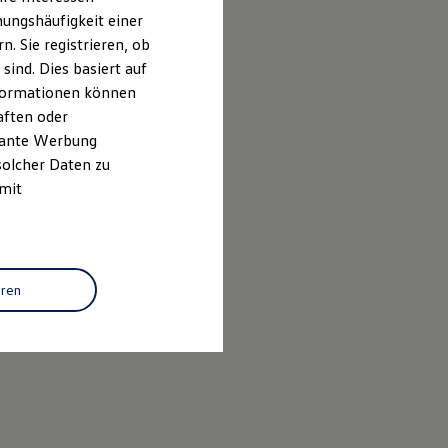
ungshäufigkeit einer
. Sie registrieren, ob
ind. Dies basiert auf
Informationen können
aften oder
evante Werbung
solcher Daten zu
 mit
eren