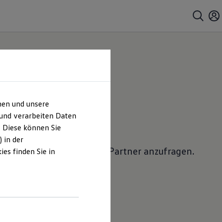
hen und unsere
 anfragen
 und verarbeiten Daten
. Diese können Sie
 in der
lkswagen
Nutzfahrzeuge
Partner anzufragen.
es finden Sie in