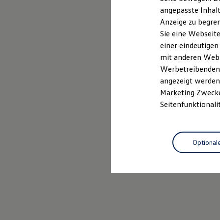
Garantien
angepasste Inhalt
Kfz-Versicherung für Nutzfahrzeuge
Anzeige zu begren
Restschuldversicherung
Wartungsverträge
Sie eine Webseite
Besitzer & Service
einer eindeutigen
Reparatur & Service
mit anderen Webse
Sommer-Special
Reparatur, Pflege & Inspektion
Werbetreibenden,
Servicetermin anfragen
angezeigt werden 
Service-Vorteile bei Volkswagen Nutzfahrzeuge
Marketing Zwecken
ServicePlus
Economy Service
Seitenfunktionali
Räder & Reifen Service
Ersatzfahrzeuge
Notdienst und Pannenhilfe
Software, Konnektivität & Apps
Optional
California App
VW Connect für Ihren ID. Buzz
VW Connect für Ihren Transporter/Caravelle
VW Connect für Ihren Amarok
VW Connect für andere Modelle
Connect Pro
Fleet Interface Data
Multistop Pathfinder
Übersicht Software Updates