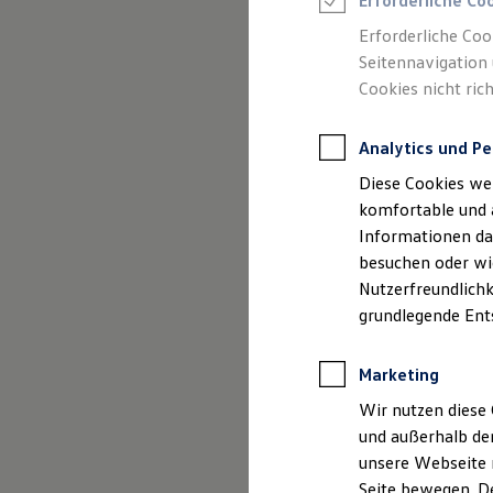
Erforderliche Co
Feuerwehr
Rettungsdienste
Erforderliche Coo
ONE Business ID Vorteile
Seitennavigation 
Fahrzeugsuche & Marktplatz
Cookies nicht rich
Fahrzeugsuche
Fahrzeuge online kaufen
Digitaler Marktplatz
Analytics und Pe
Kauf & Finanzierung
Online-Fahrzeugbewertung
Diese Cookies we
Aktionen & Angebote
E-Auto-Förderung
komfortable und 
Für Privatkunden
Informationen dar
Für Gewerbekunden
besuchen oder wie
Profi Paket
TopDeal
Nutzerfreundlichk
Gebrauchtwagen
grundlegende Ent
ProfiPartner für Gebrauchtwagen
Zertifizierte Gebrauchtwagen
Finanzierung
Marketing
Für Privatkunden
Für Gewerbekunden
Wir nutzen diese 
Leasing
und außerhalb de
Für Privatkunden
unsere Webseite n
Für Gewerbekunden
Versicherungen & Garantien
Seite bewegen. De