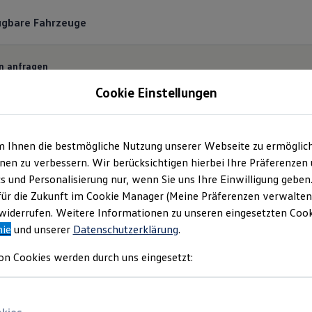
ügbare Fahrzeuge
n anfragen
Cookie Einstellungen
m Ihnen die bestmögliche Nutzung unserer Webseite zu ermöglic
ermin bequem online
en zu verbessern. Wir berücksichtigen hierbei Ihre Präferenzen
cs und Personalisierung nur, wenn Sie uns Ihre Einwilligung geben
für die Zukunft im Cookie Manager (Meine Präferenzen verwalten)
 und unkompliziert einen Servicetermin bei Ihrem
Vo
iderrufen. Weitere Informationen zu unseren eingesetzten Cooki
nie
und unserer
Datenschutzerklärung
.
on Cookies werden durch uns eingesetzt: