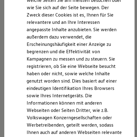
welche Seiten Sie am meisten besuchen oder
Digitales Bordbuch
wie Sie sich auf der Seite bewegen. Der
Fahrerassistenz- und Sicherheitssysteme
Zweck dieser Cookies ist es, Ihnen für Sie
Kontrollleuchten
Kurzfahrprofile und Ölverdünnung
relevantere und an Ihre Interessen
Batterieverordnung
angepasste Inhalte anzubieten. Sie werden
XTL-Dieselkraftstoff
außerdem dazu verwendet, die
Ersatzteile und Betriebsflüssigkeiten
Original Zubehör und Lifestyle Produkte
Erscheinungshäufigkeit einer Anzeige zu
myVolkswagen
begrenzen und die Effektivität von
myVolkswagen Business
Kampagnen zu messen und zu steuern. Sie
Elektrisch & Autonom
Elektro - & Hybridfahrzeuge
registrieren, ob Sie eine Webseite besucht
Unser Ansatz
haben oder nicht, sowie welche Inhalte
Klimafreundlicher Strom
genutzt worden sind. Dies basiert auf einer
Reichweite & Ladelösungen
Reichweitensimulator
eindeutigen Identifikation Ihres Browsers
Ladezeitensimulator
sowie Ihres Internetgeräts. Die
Ladelösungen für Privatkunden
Informationen können mit anderen
Ladelösungen für Gewerbekunden
Wallbox und Ladekabel
Webseiten oder Seiten Dritter, wie z.B.
Bidirektionales Laden
Volkswagen Konzerngesellschaften oder
Förderung & Kosten der Elektrofahrzeuge
Werbetreibenden, geteilt werden, sodass
Fördermöglichkeiten für Privatkunden
Fördermöglichkeiten für Gewerbekunden
Ihnen auch auf anderen Webseiten relevante
Kostensimulator