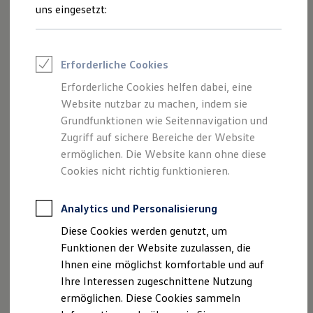
Rettungsdienste
uns eingesetzt:
ONE Business ID Vorteile
Fahrzeugsuche & Marktplatz
Fahrzeugsuche
Fahrzeuge online kaufen
Erforderliche Cookies
Digitaler Marktplatz
Kauf & Finanzierung
Erforderliche Cookies helfen dabei, eine
Online-Fahrzeugbewertung
Website nutzbar zu machen, indem sie
Aktionen & Angebote
E-Auto-Förderung
Grundfunktionen wie Seitennavigation und
Für Privatkunden
Zugriff auf sichere Bereiche der Website
Für Gewerbekunden
ermöglichen. Die Website kann ohne diese
Profi Paket
TopDeal
Cookies nicht richtig funktionieren.
Gebrauchtwagen
ProfiPartner für Gebrauchtwagen
Zertifizierte Gebrauchtwagen
Analytics und Personalisierung
Finanzierung
Diese Cookies werden genutzt, um
Für Privatkunden
Für Gewerbekunden
Funktionen der Website zuzulassen, die
Leasing
Ihnen eine möglichst komfortable und auf
Für Privatkunden
Ihre Interessen zugeschnittene Nutzung
Für Gewerbekunden
Versicherungen & Garantien
ermöglichen. Diese Cookies sammeln
Garantien