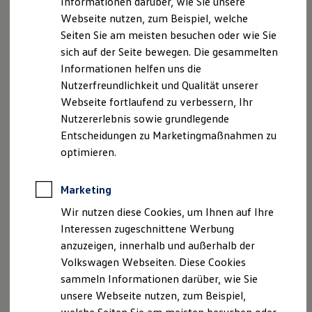
Informationen darüber, wie Sie unsere
Kfz-Versicherung für Nutzfahrzeuge
Webseite nutzen, zum Beispiel, welche
Restschuldversicherung
Wartungsverträge
Seiten Sie am meisten besuchen oder wie Sie
Besitzer & Service
sich auf der Seite bewegen. Die gesammelten
Reparatur & Service
Informationen helfen uns die
Sommer-Special
Reparatur, Pflege & Inspektion
Nutzerfreundlichkeit und Qualität unserer
Servicetermin anfragen
Webseite fortlaufend zu verbessern, Ihr
Service-Vorteile bei Volkswagen Nutzfahrzeuge
Nutzererlebnis sowie grundlegende
ServicePlus
Economy Service
Entscheidungen zu Marketingmaßnahmen zu
Räder & Reifen Service
optimieren.
Ersatzfahrzeuge
Notdienst und Pannenhilfe
Software, Konnektivität & Apps
Marketing
California App
VW Connect für Ihren ID. Buzz
Wir nutzen diese Cookies, um Ihnen auf Ihre
VW Connect für Ihren Transporter/Caravelle
Interessen zugeschnittene Werbung
VW Connect für Ihren Amarok
anzuzeigen, innerhalb und außerhalb der
VW Connect für andere Modelle
Connect Pro
Volkswagen Webseiten. Diese Cookies
Fleet Interface Data
sammeln Informationen darüber, wie Sie
Multistop Pathfinder
unsere Webseite nutzen, zum Beispiel,
Übersicht Software Updates
Hilfreiches für Besitzer