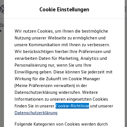
Modelle & Konfigurator
Cookie Einstellungen
Nutzfahrzeuge
Nutzfahrzeugkategorien entdecken
Modelle konfigurieren
Konfiguration laden
Startseite
Besitzer & Service
Reparatur & Service
Zum
Zum
Modelle vergleichen
Servicetermin anfragen
Wir nutzen Cookies, um Ihnen die bestmögliche
Hauptinhalt
Footer
Vorgängermodelle und Oldtimer
springen
springen
Nutzung unserer Webseite zu ermöglichen und
Vorgängermodelle
Oldtimer
unsere Kommunikation mit Ihnen zu verbessern.
Bulli Historie
Wir berücksichtigen hierbei Ihre Präferenzen und
Branchenlösungen & Gewerbekunden
Servicetermin bequem
verarbeiten Daten für Marketing, Analytics und
Umbaulösungen und Hersteller finden
Auf- und Umbauten entdecken & konfigurieren
Personalisierung nur, wenn Sie uns Ihre
Groß- und Sonderkunden
online anfragen
Einwilligung geben. Diese können Sie jederzeit mit
Großkunden
Wirkung für die Zukunft im Cookie Manager
Kommunen & Behörden
Journalisten
(Meine Präferenzen verwalten) in der
Sportvereine
Nutzen Sie unser Onlineformular, um schnell und
Datenschutzerklärung widerrufen. Weitere
Branchenlösungen
Informationen zu unseren eingesetzten Cookies
unkompliziert einen Servicetermin bei Ihrem
Bau & Handwerk
Gewerbliche Personenbeförderung
finden Sie in unserer
Cookie-Richtlinie
und unserer
Volkswagen
Nutzfahrzeuge
Partner anzufragen.
Service & mobile Werkstätten
Datenschutzerklärung
.
Kurier, Logistik & Handel
Kühlfahrzeuge
Folgende Kategorien von Cookies werden durch
Feuerwehr