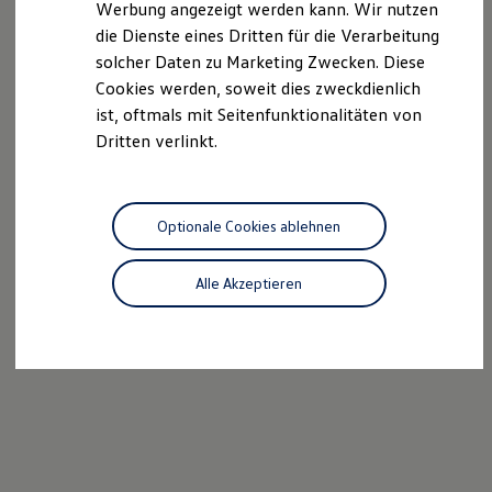
Werbung angezeigt werden kann. Wir nutzen
Autonomes Fahren
die Dienste eines Dritten für die Verarbeitung
Mehr zum ID. Buzz
Online Beratung
solcher Daten zu Marketing Zwecken. Diese
California Welt
Cookies werden, soweit dies zweckdienlich
California Club
ist, oftmals mit Seitenfunktionalitäten von
California Magazin & Ratgeber
Vanlife
Dritten verlinkt.
Ratgeber
Routen & Reisen
California Reisen & Erlebnisse
California App
Optionale Cookies ablehnen
California Lifestyle & Zubehör
Übernachten im California
Marke
Alle Akzeptieren
Unternehmen
Karriere
Karriere im Unternehmen
Karriere im Autohaus
Nachhaltigkeit
Kunden
Gesellschaft
Natur
Events
Rückblick VW Bus Festival 2023
75 Jahre Bulli Jubiläum