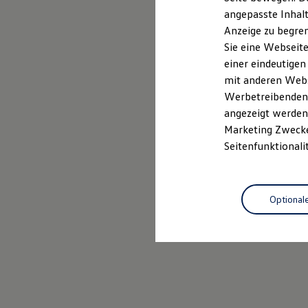
Kfz-Versicherung für Nutzfahrzeuge
angepasste Inhalt
Restschuldversicherung
Anzeige zu begren
Wartungsverträge
Besitzer & Service
Sie eine Webseite
Reparatur & Service
einer eindeutigen
Sommer-Special
mit anderen Webse
Reparatur, Pflege & Inspektion
Servicetermin anfragen
Werbetreibenden,
Service-Vorteile bei Volkswagen Nutzfahrzeuge
angezeigt werden 
ServicePlus
Marketing Zwecken
Economy Service
Räder & Reifen Service
Seitenfunktionali
Ersatzfahrzeuge
Notdienst und Pannenhilfe
Software, Konnektivität & Apps
California App
Optional
VW Connect für Ihren ID. Buzz
VW Connect für Ihren Transporter/Caravelle
VW Connect für Ihren Amarok
VW Connect für andere Modelle
Connect Pro
Fleet Interface Data
Multistop Pathfinder
Übersicht Software Updates
Hilfreiches für Besitzer