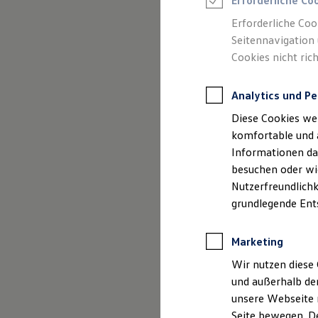
Erforderliche Co
Rettungsdienste
ONE Business ID Vorteile
Erforderliche Coo
Fahrzeugsuche & Marktplatz
Seitennavigation 
Fahrzeugsuche
Cookies nicht rich
Fahrzeuge online kaufen
Digitaler Marktplatz
Kauf & Finanzierung
Analytics und Pe
Online-Fahrzeugbewertung
Aktionen & Angebote
Diese Cookies we
E-Auto-Förderung
Für Privatkunden
komfortable und 
Für Gewerbekunden
Informationen dar
Profi Paket
besuchen oder wie
TopDeal
Gebrauchtwagen
Nutzerfreundlichk
ProfiPartner für Gebrauchtwagen
grundlegende Ent
Zertifizierte Gebrauchtwagen
Finanzierung
Für Privatkunden
Marketing
Für Gewerbekunden
Leasing
Wir nutzen diese 
Für Privatkunden
und außerhalb de
Für Gewerbekunden
unsere Webseite n
Versicherungen & Garantien
Garantien
Seite bewegen. De