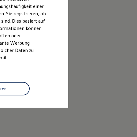
ungshäufigkeit einer
. Sie registrieren, ob
ind. Dies basiert auf
Informationen können
aften oder
evante Werbung
solcher Daten zu
 mit
eren