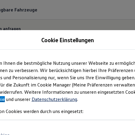
ügbare Fahrzeuge
n anfragen
Cookie Einstellungen
m Ihnen die bestmögliche Nutzung unserer Webseite zu ermöglic
ermin bequem online
en zu verbessern. Wir berücksichtigen hierbei Ihre Präferenzen
cs und Personalisierung nur, wenn Sie uns Ihre Einwilligung geben
für die Zukunft im Cookie Manager (Meine Präferenzen verwalten)
 und unkompliziert einen Servicetermin bei Ihrem
Vo
iderrufen. Weitere Informationen zu unseren eingesetzten Cooki
nie
und unserer
Datenschutzerklärung
.
on Cookies werden durch uns eingesetzt: