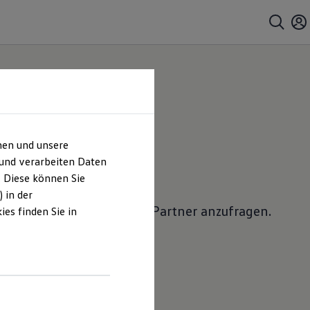
hen und unsere
 anfragen
 und verarbeiten Daten
. Diese können Sie
 in der
lkswagen
Nutzfahrzeuge
Partner anzufragen.
es finden Sie in