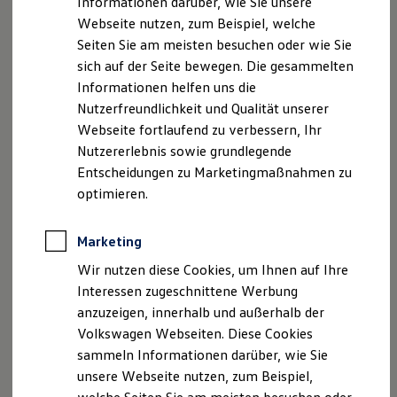
Informationen darüber, wie Sie unsere
Kfz-Versicherung für Nutzfahrzeuge
Webseite nutzen, zum Beispiel, welche
Restschuldversicherung
Wartungsverträge
Seiten Sie am meisten besuchen oder wie Sie
Besitzer & Service
sich auf der Seite bewegen. Die gesammelten
Reparatur & Service
Informationen helfen uns die
Sommer-Special
Reparatur, Pflege & Inspektion
Nutzerfreundlichkeit und Qualität unserer
Servicetermin anfragen
Webseite fortlaufend zu verbessern, Ihr
Service-Vorteile bei Volkswagen Nutzfahrzeuge
Nutzererlebnis sowie grundlegende
ServicePlus
Economy Service
Entscheidungen zu Marketingmaßnahmen zu
Räder & Reifen Service
optimieren.
Ersatzfahrzeuge
Notdienst und Pannenhilfe
Software, Konnektivität & Apps
Marketing
California App
VW Connect für Ihren ID. Buzz
Wir nutzen diese Cookies, um Ihnen auf Ihre
VW Connect für Ihren Transporter/Caravelle
Interessen zugeschnittene Werbung
VW Connect für Ihren Amarok
anzuzeigen, innerhalb und außerhalb der
VW Connect für andere Modelle
Connect Pro
Volkswagen Webseiten. Diese Cookies
Fleet Interface Data
sammeln Informationen darüber, wie Sie
Multistop Pathfinder
unsere Webseite nutzen, zum Beispiel,
Übersicht Software Updates
Hilfreiches für Besitzer