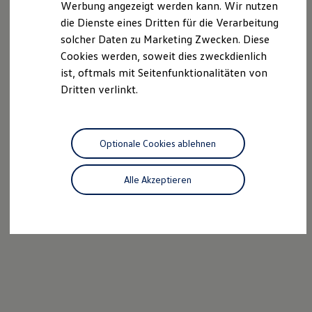
Werbung angezeigt werden kann. Wir nutzen
Autonomes Fahren
die Dienste eines Dritten für die Verarbeitung
Mehr zum ID. Buzz
Online Beratung
solcher Daten zu Marketing Zwecken. Diese
California Welt
Cookies werden, soweit dies zweckdienlich
California Club
ist, oftmals mit Seitenfunktionalitäten von
California Magazin & Ratgeber
Vanlife
Dritten verlinkt.
Ratgeber
Routen & Reisen
California Reisen & Erlebnisse
California App
Optionale Cookies ablehnen
California Lifestyle & Zubehör
Übernachten im California
Marke
Alle Akzeptieren
Unternehmen
Karriere
Karriere im Unternehmen
Karriere im Autohaus
Nachhaltigkeit
Kunden
Gesellschaft
Natur
Events
Rückblick VW Bus Festival 2023
75 Jahre Bulli Jubiläum