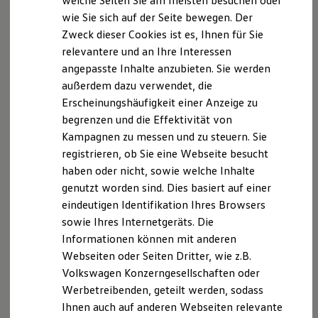
welche Seiten Sie am meisten besuchen oder
Digitales Bordbuch
wie Sie sich auf der Seite bewegen. Der
Fahrerassistenz- und Sicherheitssysteme
Zweck dieser Cookies ist es, Ihnen für Sie
Kontrollleuchten
Kurzfahrprofile und Ölverdünnung
relevantere und an Ihre Interessen
Batterieverordnung
angepasste Inhalte anzubieten. Sie werden
XTL-Dieselkraftstoff
außerdem dazu verwendet, die
Ersatzteile und Betriebsflüssigkeiten
Original Zubehör und Lifestyle Produkte
Erscheinungshäufigkeit einer Anzeige zu
myVolkswagen
begrenzen und die Effektivität von
myVolkswagen Business
Kampagnen zu messen und zu steuern. Sie
Elektrisch & Autonom
Elektro - & Hybridfahrzeuge
registrieren, ob Sie eine Webseite besucht
Unser Ansatz
haben oder nicht, sowie welche Inhalte
Klimafreundlicher Strom
genutzt worden sind. Dies basiert auf einer
Reichweite & Ladelösungen
Reichweitensimulator
eindeutigen Identifikation Ihres Browsers
Ladezeitensimulator
sowie Ihres Internetgeräts. Die
Ladelösungen für Privatkunden
Informationen können mit anderen
Ladelösungen für Gewerbekunden
Wallbox und Ladekabel
Webseiten oder Seiten Dritter, wie z.B.
Bidirektionales Laden
Volkswagen Konzerngesellschaften oder
Förderung & Kosten der Elektrofahrzeuge
Werbetreibenden, geteilt werden, sodass
Fördermöglichkeiten für Privatkunden
Fördermöglichkeiten für Gewerbekunden
Ihnen auch auf anderen Webseiten relevante
Kostensimulator