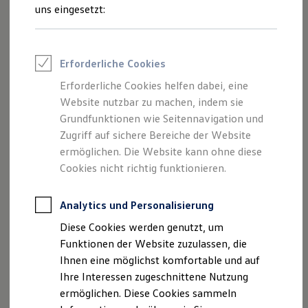
Rettungsdienste
uns eingesetzt:
ONE Business ID Vorteile
Fahrzeugsuche & Marktplatz
Fahrzeugsuche
Fahrzeuge online kaufen
Erforderliche Cookies
Digitaler Marktplatz
Kauf & Finanzierung
Erforderliche Cookies helfen dabei, eine
Online-Fahrzeugbewertung
Website nutzbar zu machen, indem sie
Aktionen & Angebote
E-Auto-Förderung
Grundfunktionen wie Seitennavigation und
Für Privatkunden
Zugriff auf sichere Bereiche der Website
Für Gewerbekunden
ermöglichen. Die Website kann ohne diese
Profi Paket
TopDeal
Cookies nicht richtig funktionieren.
Gebrauchtwagen
ProfiPartner für Gebrauchtwagen
Zertifizierte Gebrauchtwagen
Analytics und Personalisierung
Finanzierung
Diese Cookies werden genutzt, um
Für Privatkunden
Für Gewerbekunden
Funktionen der Website zuzulassen, die
Leasing
Ihnen eine möglichst komfortable und auf
Für Privatkunden
Ihre Interessen zugeschnittene Nutzung
Für Gewerbekunden
Versicherungen & Garantien
ermöglichen. Diese Cookies sammeln
Garantien