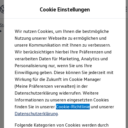
Modelle & Konfigurator
Cookie Einstellungen
Nutzfahrzeuge
Nutzfahrzeugkategorien entdecken
Modelle konfigurieren
Konfiguration laden
Startseite
Besitzer & Service
Reparatur & Service
Zum
Zum
Modelle vergleichen
Servicetermin anfragen
Wir nutzen Cookies, um Ihnen die bestmögliche
Hauptinhalt
Footer
Vorgängermodelle und Oldtimer
springen
springen
Nutzung unserer Webseite zu ermöglichen und
Vorgängermodelle
Oldtimer
unsere Kommunikation mit Ihnen zu verbessern.
Bulli Historie
Wir berücksichtigen hierbei Ihre Präferenzen und
Branchenlösungen & Gewerbekunden
Servicetermin bequem
verarbeiten Daten für Marketing, Analytics und
Umbaulösungen und Hersteller finden
Auf- und Umbauten entdecken & konfigurieren
Personalisierung nur, wenn Sie uns Ihre
Groß- und Sonderkunden
online anfragen
Einwilligung geben. Diese können Sie jederzeit mit
Großkunden
Wirkung für die Zukunft im Cookie Manager
Kommunen & Behörden
Journalisten
(Meine Präferenzen verwalten) in der
Sportvereine
Nutzen Sie unser Onlineformular, um schnell und
Datenschutzerklärung widerrufen. Weitere
Branchenlösungen
Informationen zu unseren eingesetzten Cookies
unkompliziert einen Servicetermin bei Ihrem
Bau & Handwerk
Gewerbliche Personenbeförderung
finden Sie in unserer
Cookie-Richtlinie
und unserer
Volkswagen
Nutzfahrzeuge
Partner anzufragen.
Service & mobile Werkstätten
Datenschutzerklärung
.
Kurier, Logistik & Handel
Kühlfahrzeuge
Folgende Kategorien von Cookies werden durch
Feuerwehr