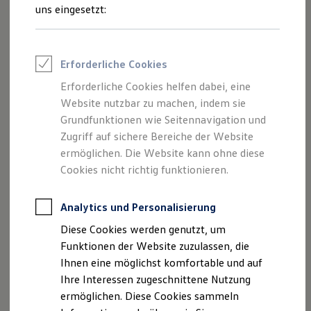
Rettungsdienste
uns eingesetzt:
Volkswagen
Nutzfahrzeuge
ID. Familie
die
ONE Business ID Vorteile
Fahrzeugsuche & Marktplatz
Organisation und die Kosten
der aufgeführten
Fahrzeugsuche
Dienste, solange die folgenden Bedingungen
Fahrzeuge online kaufen
Erforderliche Cookies
Digitaler Marktplatz
eingehalten werden
.
Kauf & Finanzierung
Erforderliche Cookies helfen dabei, eine
Online-Fahrzeugbewertung
Website nutzbar zu machen, indem sie
Aktionen & Angebote
E-Auto-Förderung
Grundfunktionen wie Seitennavigation und
Für Privatkunden
Zugriff auf sichere Bereiche der Website
Für Gewerbekunden
Mobilitätsgarantie
Leistungen
ermöglichen. Die Website kann ohne diese
Profi Paket
TopDeal
Cookies nicht richtig funktionieren.
Gebrauchtwagen
Hilfe am Telefon durch unser Call Center
ProfiPartner für Gebrauchtwagen
Zertifizierte Gebrauchtwagen
Analytics und Personalisierung
Pannenhilfe vor Ort
Finanzierung
Diese Cookies werden genutzt, um
Für Privatkunden
Unterstützung beim Laden der
Für Gewerbekunden
Funktionen der Website zuzulassen, die
Hochvoltbatterie sowie der 12 Volt
Leasing
Ihnen eine möglichst komfortable und auf
Fahrzeugbatterie
Für Privatkunden
Ihre Interessen zugeschnittene Nutzung
Für Gewerbekunden
Abschleppen des Fahrzeugs
Versicherungen & Garantien
ermöglichen. Diese Cookies sammeln
Garantien