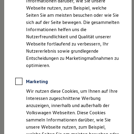
Bergung des Fahrzeugs
Informationen darüber, wie Sie unsere
Kfz-Versicherung für Nutzfahrzeuge
Webseite nutzen, zum Beispiel, welche
Restschuldversicherung
Transportkosten
Wartungsverträge
Seiten Sie am meisten besuchen oder wie Sie
Besitzer & Service
Ersatzmobilität
(
z. B.
Taxi, Car Sharing,
sich auf der Seite bewegen. Die gesammelten
Reparatur & Service
ÖPNV, Ersatz- oder Mietwagen) oder Heim-
Informationen helfen uns die
Sommer-Special
/ Weiterreisekosten beispielsweise per
Reparatur, Pflege & Inspektion
Nutzerfreundlichkeit und Qualität unserer
Zug, Flug oder Fähre
Servicetermin anfragen
Webseite fortlaufend zu verbessern, Ihr
Service-Vorteile bei Volkswagen Nutzfahrzeuge
Unterkunftskosten
Nutzererlebnis sowie grundlegende
ServicePlus
Economy Service
Entscheidungen zu Marketingmaßnahmen zu
Standgebühren in einem Depot oder bei
Räder & Reifen Service
optimieren.
einem autorisierten Servicepartner
Ersatzfahrzeuge
Notdienst und Pannenhilfe
Hilfe nach Vandalismus, sofern eine
Software, Konnektivität & Apps
Marketing
Weiterfahrt nicht mehr möglich oder
California App
VW Connect für Ihren ID. Buzz
Wir nutzen diese Cookies, um Ihnen auf Ihre
verboten ist
VW Connect für Ihren Transporter/Caravelle
Interessen zugeschnittene Werbung
VW Connect für Ihren Amarok
Hilfe nach Diebstahl von Fahrzeugteilen
anzuzeigen, innerhalb und außerhalb der
VW Connect für andere Modelle
oder dem gesamten Fahrzeug, sofern eine
Connect Pro
Volkswagen Webseiten. Diese Cookies
Weiterfahrt nicht mehr möglich oder
Fleet Interface Data
sammeln Informationen darüber, wie Sie
Multistop Pathfinder
verboten ist
unsere Webseite nutzen, zum Beispiel,
Übersicht Software Updates
Hilfreiches für Besitzer