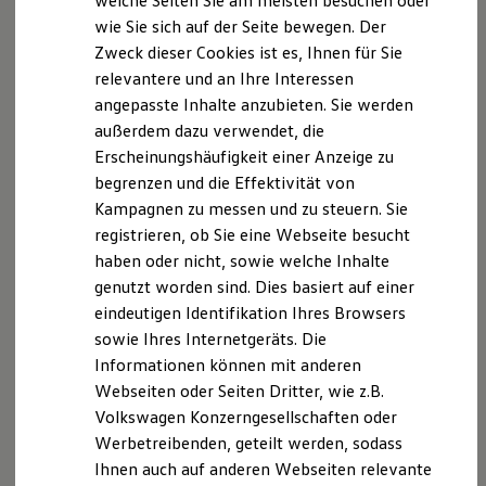
welche Seiten Sie am meisten besuchen oder
Digitales Bordbuch
wie Sie sich auf der Seite bewegen. Der
Fahrerassistenz- und Sicherheitssysteme
Bedingungen
Zweck dieser Cookies ist es, Ihnen für Sie
Kontrollleuchten
Kurzfahrprofile und Ölverdünnung
relevantere und an Ihre Interessen
Batterieverordnung
angepasste Inhalte anzubieten. Sie werden
1. Bei folgenden Ereignissen wird Hilfe
XTL-Dieselkraftstoff
außerdem dazu verwendet, die
Ersatzteile und Betriebsflüssigkeiten
geleistet
Original Zubehör und Lifestyle Produkte
Erscheinungshäufigkeit einer Anzeige zu
myVolkswagen
begrenzen und die Effektivität von
Garantiegeber der Mobilitätsgarantie ist die
myVolkswagen Business
Kampagnen zu messen und zu steuern. Sie
Elektrisch & Autonom
Volkswagen
AG, Berliner Ring 2, 38440 Wolfsburg.
Elektro - & Hybridfahrzeuge
registrieren, ob Sie eine Webseite besucht
Unser Ansatz
haben oder nicht, sowie welche Inhalte
Die Leistungen werden erbracht, wenn der Fahrer
Klimafreundlicher Strom
genutzt worden sind. Dies basiert auf einer
Reichweite & Ladelösungen
(m/w/d)
des betroffenen Fahrzeugs infolge einer
Reichweitensimulator
eindeutigen Identifikation Ihres Browsers
(auch selbst verschuldeten) Panne, eines Unfalls,
Ladezeitensimulator
sowie Ihres Internetgeräts. Die
eines (Teile-) Diebstahls oder Vandalismus nicht
Ladelösungen für Privatkunden
Informationen können mit anderen
Ladelösungen für Gewerbekunden
weiterfahren kann oder darf.
Wallbox und Ladekabel
Webseiten oder Seiten Dritter, wie z.B.
Bidirektionales Laden
Volkswagen Konzerngesellschaften oder
Alle anderen Ereignisse zusätzlich zu technischen
Förderung & Kosten der Elektrofahrzeuge
Werbetreibenden, geteilt werden, sodass
Fördermöglichkeiten für Privatkunden
Pannen wie beispielsweise selbstverschuldete
Fördermöglichkeiten für Gewerbekunden
Ihnen auch auf anderen Webseiten relevante
Pannen, Unfälle, (Teile-) Diebstahl oder Vandalismus
Kostensimulator