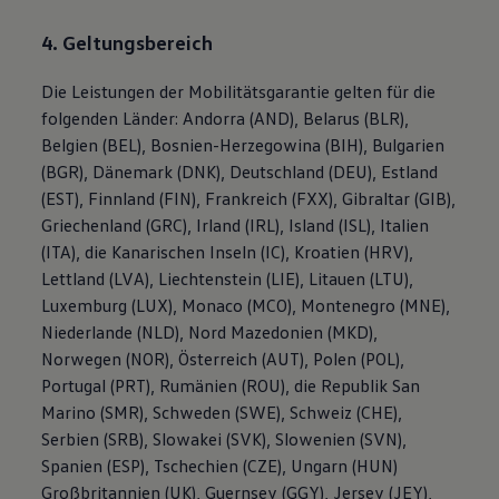
4. Geltungsbereich
Die Leistungen der Mobilitätsgarantie gelten für die
folgenden Länder: Andorra (AND), Belarus (BLR),
Belgien (BEL), Bosnien-Herzegowina (BIH), Bulgarien
(BGR), Dänemark (DNK), Deutschland (DEU), Estland
(EST), Finnland (FIN), Frankreich (FXX), Gibraltar (GIB),
Griechenland (GRC), Irland (IRL), Island (ISL), Italien
(ITA), die Kanarischen Inseln (IC), Kroatien (HRV),
Lettland (LVA), Liechtenstein (LIE), Litauen (LTU),
Luxemburg (LUX), Monaco (MCO), Montenegro (MNE),
Niederlande (NLD), Nord Mazedonien (MKD),
Norwegen (NOR), Österreich (AUT), Polen (POL),
Portugal (PRT), Rumänien (ROU), die Republik San
Marino (SMR), Schweden (SWE), Schweiz (CHE),
Serbien (SRB), Slowakei (SVK), Slowenien (SVN),
Spanien (ESP), Tschechien (CZE), Ungarn (HUN)
Großbritannien (UK), Guernsey (GGY), Jersey (JEY),