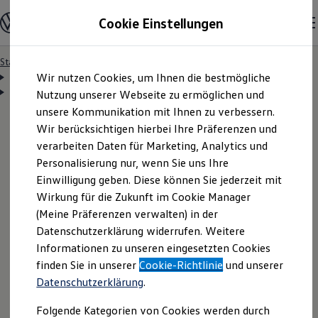
Modelle & Konfigurator
Cookie Einstellungen
Nutzfahrzeuge
Nutzfahrzeugkategorien entdecken
Modelle konfigurieren
Konfiguration laden
Startseite
Besitzer & Service
Reparatur & Service
Zum
Zum
Modelle vergleichen
Notdienst und Pannenhilfe
Wir nutzen Cookies, um Ihnen die bestmögliche
Mobilitätsgarantie
Hauptinhalt
Footer
Vorgängermodelle und Oldtimer
Bedingungen und Konditionen
springen
springen
Nutzung unserer Webseite zu ermöglichen und
Vorgängermodelle
Oldtimer
unsere Kommunikation mit Ihnen zu verbessern.
Bulli Historie
Wir berücksichtigen hierbei Ihre Präferenzen und
Branchenlösungen & Gewerbekunden
verarbeiten Daten für Marketing, Analytics und
Umbaulösungen und Hersteller finden
Auf- und Umbauten entdecken & konfigurieren
Garantiebedingungen:
Personalisierung nur, wenn Sie uns Ihre
Groß- und Sonderkunden
Einwilligung geben. Diese können Sie jederzeit mit
Großkunden
Mobilitätsgarantie der
Wirkung für die Zukunft im Cookie Manager
Kommunen & Behörden
Journalisten
(Meine Präferenzen verwalten) in der
Sportvereine
ID. Familie
Datenschutzerklärung widerrufen. Weitere
Branchenlösungen
Informationen zu unseren eingesetzten Cookies
Bau & Handwerk
Gewerbliche Personenbeförderung
finden Sie in unserer
Cookie-Richtlinie
und unserer
Service & mobile Werkstätten
Wann auch immer und fast überall in Europa. Bei
Datenschutzerklärung
.
Kurier, Logistik & Handel
Panne, Unfall, Vandalismus oder (Teile-) Diebstahl
Kühlfahrzeuge
Folgende Kategorien von Cookies werden durch
Feuerwehr
deckt die Mobilitätsgarantie der