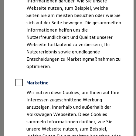
Informationen darüber, wie Sie unsere
Kfz-Versicherung für Nutzfahrzeuge
Webseite nutzen, zum Beispiel, welche
Volkswagen
Original Ölfilter
Restschuldversicherung
Wartungsverträge
Seiten Sie am meisten besuchen oder wie Sie
Besitzer & Service
sich auf der Seite bewegen. Die gesammelten
Reparatur & Service
Informationen helfen uns die
Sommer-Special
Reparatur, Pflege & Inspektion
Nutzerfreundlichkeit und Qualität unserer
Servicetermin anfragen
Webseite fortlaufend zu verbessern, Ihr
Service-Vorteile bei Volkswagen Nutzfahrzeuge
Nutzererlebnis sowie grundlegende
ServicePlus
Economy Service
Entscheidungen zu Marketingmaßnahmen zu
Räder & Reifen Service
optimieren.
Ersatzfahrzeuge
Notdienst und Pannenhilfe
Software, Konnektivität & Apps
Marketing
California App
VW Connect für Ihren ID. Buzz
Wir nutzen diese Cookies, um Ihnen auf Ihre
VW Connect für Ihren Transporter/Caravelle
Interessen zugeschnittene Werbung
Motoröl nimmt Verbrennungsrückstände und Schmutz auf,
VW Connect für Ihren Amarok
anzuzeigen, innerhalb und außerhalb der
die im Ölfilter gesammelt werden. Damit dieser nicht
VW Connect für andere Modelle
Connect Pro
Volkswagen Webseiten. Diese Cookies
irgendwann verstopft, wird Ihr
Volkswagen
Original Ölfilter
Fleet Interface Data
sammeln Informationen darüber, wie Sie
bei jedem Ölwechsel gleich mit getauscht.
Multistop Pathfinder
unsere Webseite nutzen, zum Beispiel,
Übersicht Software Updates
Hilfreiches für Besitzer