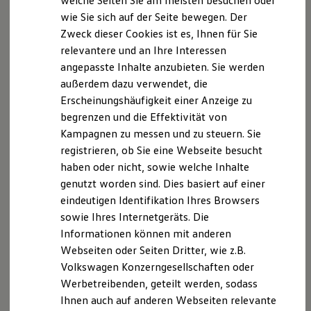
welche Seiten Sie am meisten besuchen oder
Digitales Bordbuch
wie Sie sich auf der Seite bewegen. Der
Fahrerassistenz- und Sicherheitssysteme
Zweck dieser Cookies ist es, Ihnen für Sie
Kontrollleuchten
Impressum
Nutzungsbedingungen
Kurzfahrprofile und Ölverdünnung
relevantere und an Ihre Interessen
Datenschutzerklärungen
Cookie-Richtlinie
Batterieverordnung
angepasste Inhalte anzubieten. Sie werden
Lizenzhinweise Dritter
XTL-Dieselkraftstoff
außerdem dazu verwendet, die
Ersatzteile und Betriebsflüssigkeiten
Angaben zum Digital Service Act (DSA)
EU Data Act
Original Zubehör und Lifestyle Produkte
Erscheinungshäufigkeit einer Anzeige zu
Produktsicherheitsinformationen
Rückrufe
Vorschriften
myVolkswagen
begrenzen und die Effektivität von
Kontakt
Händlersuche
Newsletter
myVolkswagen Business
Kampagnen zu messen und zu steuern. Sie
Elektrisch & Autonom
VERTRAG WIDERRUFEN
Elektro - & Hybridfahrzeuge
registrieren, ob Sie eine Webseite besucht
Unser Ansatz
haben oder nicht, sowie welche Inhalte
Klimafreundlicher Strom
genutzt worden sind. Dies basiert auf einer
Reichweite & Ladelösungen
Disclaimer von Volkswagen AG
Reichweitensimulator
eindeutigen Identifikation Ihres Browsers
Ladezeitensimulator
Die in dieser Darstellung gezeigten Fahrzeuge und
sowie Ihres Internetgeräts. Die
Ladelösungen für Privatkunden
Ausstattungen können in einzelnen Details vom aktuellen
Informationen können mit anderen
Ladelösungen für Gewerbekunden
deutschen Lieferprogramm abweichen. Abgebildet sind
Wallbox und Ladekabel
Webseiten oder Seiten Dritter, wie z.B.
teilweise Sonderausstattungen der Fahrzeuge gegen
Bidirektionales Laden
Volkswagen Konzerngesellschaften oder
Förderung & Kosten der Elektrofahrzeuge
Mehrpreis.
Werbetreibenden, geteilt werden, sodass
Fördermöglichkeiten für Privatkunden
Bitte beachten Sie auch unseren Konfigurator für eine
Fördermöglichkeiten für Gewerbekunden
Ihnen auch auf anderen Webseiten relevante
Übersicht der aktuell verfügbaren Modelle und Ausstattungen.
Kostensimulator