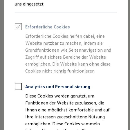
Anforderungen abgestimmt. Auf ein langes Motorleben!
Rettungsdienste
uns eingesetzt:
ONE Business ID Vorteile
Fahrzeugsuche & Marktplatz
Volkswagen
Hochleistungsmotorenöl Longlife III
Fahrzeugsuche
Fahrzeuge online kaufen
Erforderliche Cookies
Digitaler Marktplatz
Kauf & Finanzierung
Erforderliche Cookies helfen dabei, eine
Online-Fahrzeugbewertung
Website nutzbar zu machen, indem sie
Aktionen & Angebote
E-Auto-Förderung
Grundfunktionen wie Seitennavigation und
Für Privatkunden
Zugriff auf sichere Bereiche der Website
Für Gewerbekunden
ermöglichen. Die Website kann ohne diese
Profi Paket
TopDeal
Cookies nicht richtig funktionieren.
Gebrauchtwagen
ProfiPartner für Gebrauchtwagen
Zertifizierte Gebrauchtwagen
Analytics und Personalisierung
Finanzierung
Diese Cookies werden genutzt, um
Für Privatkunden
Für Gewerbekunden
Funktionen der Website zuzulassen, die
Das
Volkswagen
Original Motorenöl leitet Wärme schnell
Leasing
Ihnen eine möglichst komfortable und auf
ab, bindet Schadstoffe und reduziert Reibung. Außerdem ist
Für Privatkunden
Ihre Interessen zugeschnittene Nutzung
es präzise auf die Anforderungen der
Volkswagen
Motoren
Für Gewerbekunden
Versicherungen & Garantien
ermöglichen. Diese Cookies sammeln
abgestimmt.
Garantien