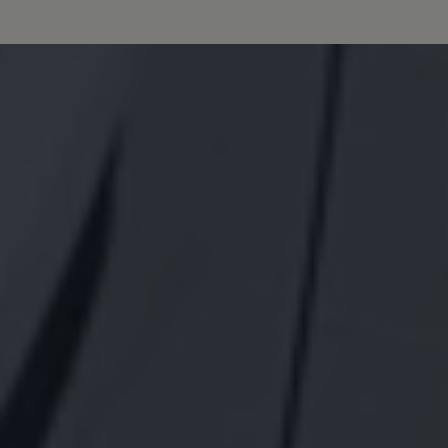
Bulli Magazin
Fahrzeugabholung ab Werk
Uptime