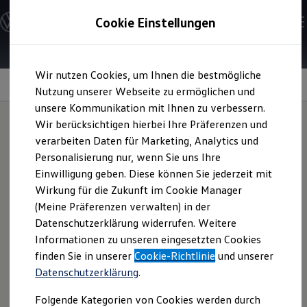
Modelle & Konfigurator
Cookie Einstellungen
Nutzfahrzeuge
Nutzfahrzeugkategorien entdecken
Modelle konfigurieren
Konfiguration laden
Zum
Zum
Modelle vergleichen
Wir nutzen Cookies, um Ihnen die bestmögliche
Hauptinhalt
Footer
Vorgängermodelle und Oldtimer
Volkswagen
Original Motorenöl
springen
springen
Nutzung unserer Webseite zu ermöglichen und
Vorgängermodelle
Oldtimer
unsere Kommunikation mit Ihnen zu verbessern.
Bulli Historie
Wir berücksichtigen hierbei Ihre Präferenzen und
Branchenlösungen & Gewerbekunden
verarbeiten Daten für Marketing, Analytics und
Umbaulösungen und Hersteller finden
Auf ein langes
Auf- und Umbauten entdecken & konfigurieren
Personalisierung nur, wenn Sie uns Ihre
Groß- und Sonderkunden
Einwilligung geben. Diese können Sie jederzeit mit
Großkunden
Motorleben
Wirkung für die Zukunft im Cookie Manager
Kommunen & Behörden
Journalisten
(Meine Präferenzen verwalten) in der
Sportvereine
Datenschutzerklärung widerrufen. Weitere
Branchenlösungen
Sie geben jeden Tag alles – und das erwarten Sie auch von
Informationen zu unseren eingesetzten Cookies
Bau & Handwerk
Ihrem
Volkswagen
Nutzfahrzeug. Damit sein Motor immer
Gewerbliche Personenbeförderung
finden Sie in unserer
Cookie-Richtlinie
und unserer
Höchstleistungen vollbringen kann, sollten Sie ihm das
Service & mobile Werkstätten
Datenschutzerklärung
.
Kurier, Logistik & Handel
passende Motoröl gönnen. Das hochwertige
Volkswagen
Kühlfahrzeuge
Original Motorenöl ist perfekt auf die speziellen
Folgende Kategorien von Cookies werden durch
Feuerwehr