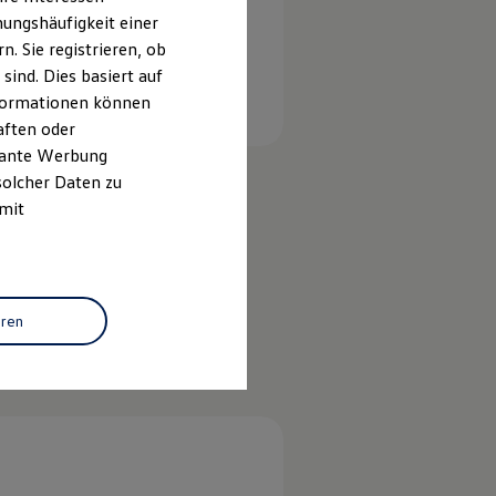
ungshäufigkeit einer
. Sie registrieren, ob
ind. Dies basiert auf
Informationen können
aften oder
evante Werbung
solcher Daten zu
 mit
eren