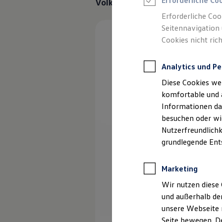
Erforderliche Co
Volkswagen
Original Windschu
Rettungsdienste
ONE Business ID Vorteile
Erforderliche Coo
Fahrzeugsuche & Marktplatz
Seitennavigation 
Fahrzeugsuche
Cookies nicht rich
Fahrzeuge online kaufen
Digitaler Marktplatz
Kauf & Finanzierung
Analytics und Pe
Online-Fahrzeugbewertung
Aktionen & Angebote
Diese Cookies we
E-Auto-Förderung
Für Privatkunden
komfortable und 
Für Gewerbekunden
Informationen dar
Profi Paket
besuchen oder wie
TopDeal
Gebrauchtwagen
Nutzerfreundlichk
ProfiPartner für Gebrauchtwagen
grundlegende Ent
Zertifizierte Gebrauchtwagen
Finanzierung
Für Privatkunden
Marketing
Für Gewerbekunden
Leasing
Wir nutzen diese 
Für Privatkunden
und außerhalb de
Für Gewerbekunden
unsere Webseite n
Versicherungen & Garantien
Garantien
Seite bewegen. De