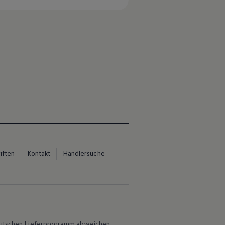
iften
Kontakt
Händlersuche
 deutschen Lieferprogramm abweichen.