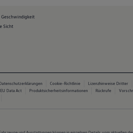
r Geschwindigkeit
e Sicht
Datenschutzerklärungen
Cookie-Richtlinie
Lizenzhinweise Dritter
EU Data Act
Produktsicherheitsinformationen
Rückrufe
Vorschr
n Fahrzeuge und Ausstattungen können in einzelnen Details vom aktuellen