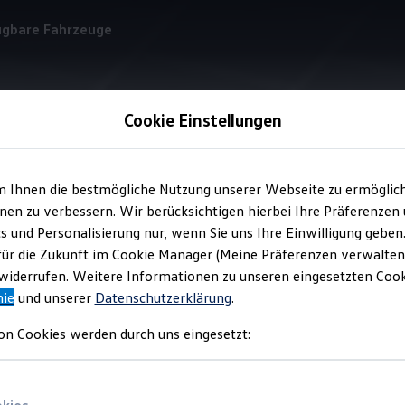
ügbare Fahrzeuge
Cookie Einstellungen
Glas und Scheibenwischer
m Ihnen die bestmögliche Nutzung unserer Webseite zu ermöglic
en zu verbessern. Wir berücksichtigen hierbei Ihre Präferenzen
cs und Personalisierung nur, wenn Sie uns Ihre Einwilligung geben
eidung
mit Weitsicht
für die Zukunft im Cookie Manager (Meine Präferenzen verwalten)
iderrufen. Weitere Informationen zu unseren eingesetzten Cooki
nie
und unserer
Datenschutzerklärung
.
s sind – ohne gute Sicht läuft gar nichts. Mit
Volkswagen
Origi
on Cookies werden durch uns eingesetzt:
 behalten Sie bei nahezu jeder Witterung den Durchblick.