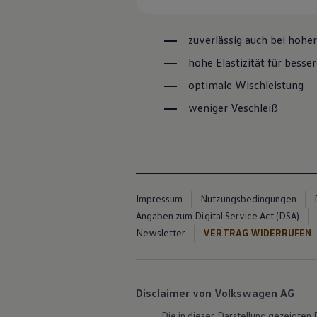
Autonomes Fahren
Mehr zum ID. Buzz
Online Beratung
zuverlässig auch bei hohe
California Welt
California Club
hohe Elastizität für besser
California Magazin & Ratgeber
optimale Wischleistung
Vanlife
Ratgeber
weniger Veschleiß
Routen & Reisen
California Reisen & Erlebnisse
California App
California Lifestyle & Zubehör
Übernachten im California
Marke
Unternehmen
Impressum
Nutzungsbedingungen
Karriere
Karriere im Unternehmen
Angaben zum Digital Service Act (DSA)
Karriere im Autohaus
Newsletter
VERTRAG WIDERRUFEN
Nachhaltigkeit
Kunden
Gesellschaft
Natur
Events
Disclaimer von Volkswagen AG
Rückblick VW Bus Festival 2023
75 Jahre Bulli Jubiläum
Die in dieser Darstellung gezeigte