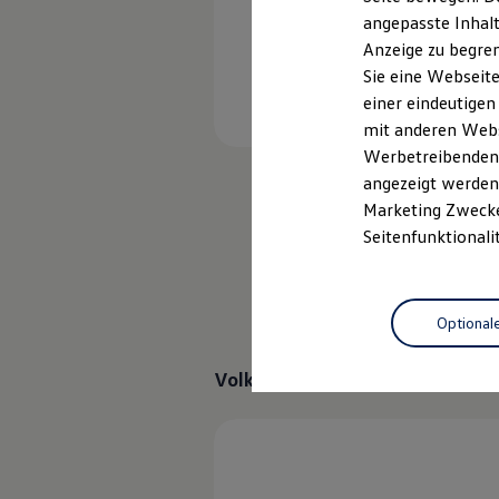
Kfz-Versicherung für Nutzfahrzeuge
angepasste Inhalt
Restschuldversicherung
Anzeige zu begren
Wartungsverträge
Besitzer & Service
Sie eine Webseite
Reparatur & Service
einer eindeutigen
Sommer-Special
mit anderen Webse
Reparatur, Pflege & Inspektion
Servicetermin anfragen
Werbetreibenden,
Service-Vorteile bei Volkswagen Nutzfahrzeuge
angezeigt werden 
hohe Bruchfestigkeit
ServicePlus
Marketing Zwecken
Economy Service
wirksamer Schall- und UV
Räder & Reifen Service
Seitenfunktionali
Ersatzfahrzeuge
hält den Fahrzeuginnenr
Notdienst und Pannenhilfe
Software, Konnektivität & Apps
trägt zur Stabilität Ihres 
California App
Optional
VW Connect für Ihren ID. Buzz
VW Connect für Ihren Transporter/Caravelle
VW Connect für Ihren Amarok
Volkswagen
Original Wischerb
VW Connect für andere Modelle
Connect Pro
Fleet Interface Data
Multistop Pathfinder
Übersicht Software Updates
Hilfreiches für Besitzer