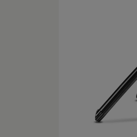
Digitales Bordbuch
Fahrerassistenz- und Sicherheitssysteme
Kontrollleuchten
Kurzfahrprofile und Ölverdünnung
Batterieverordnung
XTL-Dieselkraftstoff
Ersatzteile und Betriebsflüssigkeiten
Original Zubehör und Lifestyle Produkte
myVolkswagen
myVolkswagen Business
Elektrisch & Autonom
Elektro - & Hybridfahrzeuge
Unser Ansatz
Klimafreundlicher Strom
Reichweite & Ladelösungen
Reichweitensimulator
Ladezeitensimulator
Ladelösungen für Privatkunden
Ladelösungen für Gewerbekunden
Wallbox und Ladekabel
Bidirektionales Laden
Förderung & Kosten der Elektrofahrzeuge
Fördermöglichkeiten für Privatkunden
Fördermöglichkeiten für Gewerbekunden
Kostensimulator