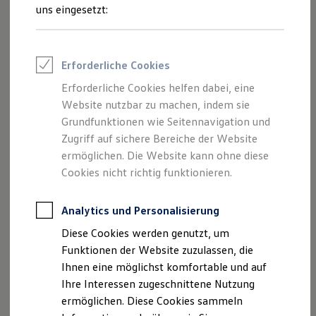
Sportvereine
uns eingesetzt:
Branchenlösungen
Bau & Handwerk
Beschreiben Sie den
Beispiel
Gewerbliche Personenbeförderung
Wagen
Service & mobile Werkstätten
Erforderliche Cookies
Kurier, Logistik & Handel
Kühlfahrzeuge
Erforderliche Cookies helfen dabei, eine
Feuerwehr
Website nutzbar zu machen, indem sie
Rettungsdienste
ONE Business ID Vorteile
Grundfunktionen wie Seitennavigation und
Fahrzeugsuche & Marktplatz
Zugriff auf sichere Bereiche der Website
Fahrzeugsuche
ermöglichen. Die Website kann ohne diese
Fahrzeuge online kaufen
Lade Autos
Digitaler Marktplatz
Cookies nicht richtig funktionieren.
Kauf & Finanzierung
Online-Fahrzeugbewertung
Aktionen & Angebote
Analytics und Personalisierung
E-Auto-Förderung
Diese Cookies werden genutzt, um
Für Privatkunden
Für Gewerbekunden
Funktionen der Website zuzulassen, die
Profi Paket
Ihnen eine möglichst komfortable und auf
TopDeal
Ihre Interessen zugeschnittene Nutzung
Gebrauchtwagen
ProfiPartner für Gebrauchtwagen
ermöglichen. Diese Cookies sammeln
Zertifizierte Gebrauchtwagen