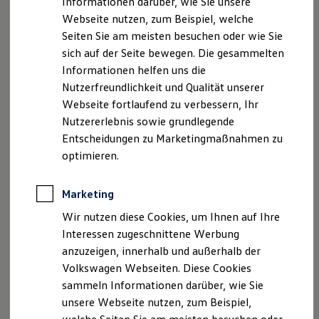
Informationen darüber, wie Sie unsere
Finanzierung
Webseite nutzen, zum Beispiel, welche
Für Privatkunden
Für Gewerbekunden
Seiten Sie am meisten besuchen oder wie Sie
Leasing
sich auf der Seite bewegen. Die gesammelten
Für Privatkunden
Informationen helfen uns die
Für Gewerbekunden
Versicherungen & Garantien
Nutzerfreundlichkeit und Qualität unserer
Garantien
Webseite fortlaufend zu verbessern, Ihr
Kfz-Versicherung für Nutzfahrzeuge
Nutzererlebnis sowie grundlegende
Restschuldversicherung
Wartungsverträge
Entscheidungen zu Marketingmaßnahmen zu
Besitzer & Service
optimieren.
Reparatur & Service
Sommer-Special
Reparatur, Pflege & Inspektion
Marketing
Servicetermin anfragen
Service-Vorteile bei Volkswagen Nutzfahrzeuge
Wir nutzen diese Cookies, um Ihnen auf Ihre
ServicePlus
Interessen zugeschnittene Werbung
Economy Service
anzuzeigen, innerhalb und außerhalb der
Räder & Reifen Service
Ersatzfahrzeuge
Volkswagen Webseiten. Diese Cookies
Notdienst und Pannenhilfe
sammeln Informationen darüber, wie Sie
Software, Konnektivität & Apps
unsere Webseite nutzen, zum Beispiel,
California App
VW Connect für Ihren ID. Buzz