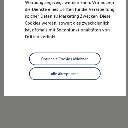
Werbung angezeigt werden kann. Wir nutzen
Ladelösungen für Privatkunden
die Dienste eines Dritten für die Verarbeitung
Ladelösungen für Gewerbekunden
Wallbox und Ladekabel
solcher Daten zu Marketing Zwecken. Diese
Bidirektionales Laden
Cookies werden, soweit dies zweckdienlich
Förderung & Kosten der Elektrofahrzeuge
ist, oftmals mit Seitenfunktionalitäten von
Fördermöglichkeiten für Privatkunden
Fördermöglichkeiten für Gewerbekunden
Dritten verlinkt.
Kostensimulator
Autonomes Fahren
Mehr zum ID. Buzz
Online Beratung
Optionale Cookies ablehnen
California Welt
California Club
California Magazin & Ratgeber
Alle Akzeptieren
Vanlife
Ratgeber
Routen & Reisen
California Reisen & Erlebnisse
California App
California Lifestyle & Zubehör
Übernachten im California
Marke
Unternehmen
Karriere
Karriere im Unternehmen