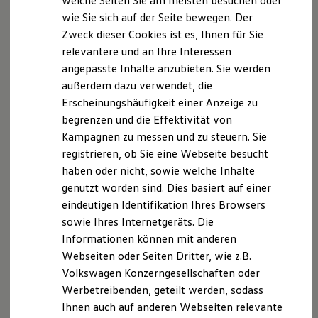
welche Seiten Sie am meisten besuchen oder
VW Connect für Ihren Transporter/Caravelle
wie Sie sich auf der Seite bewegen. Der
VW Connect für Ihren Amarok
Zweck dieser Cookies ist es, Ihnen für Sie
VW Connect für andere Modelle
Connect Pro
relevantere und an Ihre Interessen
Fleet Interface Data
angepasste Inhalte anzubieten. Sie werden
Multistop Pathfinder
außerdem dazu verwendet, die
Übersicht Software Updates
Hilfreiches für Besitzer
Erscheinungshäufigkeit einer Anzeige zu
Digitales Bordbuch
begrenzen und die Effektivität von
Fahrerassistenz- und Sicherheitssysteme
Kampagnen zu messen und zu steuern. Sie
Kontrollleuchten
Kurzfahrprofile und Ölverdünnung
registrieren, ob Sie eine Webseite besucht
Batterieverordnung
haben oder nicht, sowie welche Inhalte
XTL-Dieselkraftstoff
genutzt worden sind. Dies basiert auf einer
Ersatzteile und Betriebsflüssigkeiten
Original Zubehör und Lifestyle Produkte
eindeutigen Identifikation Ihres Browsers
myVolkswagen
sowie Ihres Internetgeräts. Die
myVolkswagen Business
Informationen können mit anderen
Elektrisch & Autonom
Elektro - & Hybridfahrzeuge
Webseiten oder Seiten Dritter, wie z.B.
Unser Ansatz
Volkswagen Konzerngesellschaften oder
Klimafreundlicher Strom
Werbetreibenden, geteilt werden, sodass
Reichweite & Ladelösungen
Reichweitensimulator
Ihnen auch auf anderen Webseiten relevante
Ladezeitensimulator