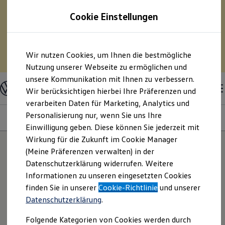
75 % Sonderabschreibung auf E-Fahrzeuge? – Und
Cookie Einstellungen
pro Monat Geld sparen?
– Berechnen Sie mit
unserem Kostensimulator Ihre Spritersparnis durch
den Umstieg auf ein Elektrofahrzeug.
Zum
Zum
Wir nutzen Cookies, um Ihnen die bestmögliche
Hauptinhalt
Footer
Zum Kostensimulator
springen
springen
Nutzung unserer Webseite zu ermöglichen und
unsere Kommunikation mit Ihnen zu verbessern.
Modelle & Konfigurator
Nutzfahrzeuge
Wir berücksichtigen hierbei Ihre Präferenzen und
Nutzfahrzeugkategorien entdecken
verarbeiten Daten für Marketing, Analytics und
Modelle konfigurieren
Konfiguration laden
Personalisierung nur, wenn Sie uns Ihre
Genius
Motoren
Farben
Interieur
Räder/Reifen
Sondera
Modelle vergleichen
Einwilligung geben. Diese können Sie jederzeit mit
Vorgängermodelle und Oldtimer
Wirkung für die Zukunft im Cookie Manager
Vorgängermodelle
Oldtimer
(Meine Präferenzen verwalten) in der
KI-Konfiguration
Bulli Historie
Datenschutzerklärung widerrufen. Weitere
Branchenlösungen & Gewerbekunden
Informationen zu unseren eingesetzten Cookies
Umbaulösungen und Hersteller finden
Auf- und Umbauten entdecken & konfigurieren
Stellen Sie Ihren Traumwagen mit künstlicher
finden Sie in unserer
Cookie-Richtlinie
und unserer
Groß- und Sonderkunden
Intelligenz noch einfacher zusammen. Aus Rücksicht
Datenschutzerklärung
.
Großkunden
auf Ihre Privatsphäre bitten wir Sie, nur
Kommunen & Behörden
Folgende Kategorien von Cookies werden durch
Journalisten
fahrzeugspezifische Angaben zu machen.