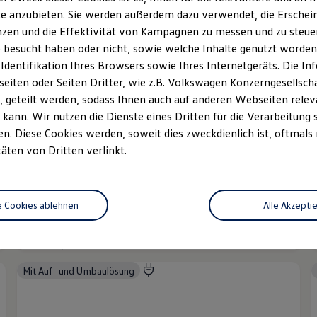
Ab 66.086,65 € inkl. MwSt.
e anzubieten. Sie werden außerdem dazu verwendet, die Erschein
Ab 55.535,00 € exkl. MwSt.
zen und die Effektivität von Kampagnen zu messen und zu steuern
Mit Auf- und Umbaulösung
 besucht haben oder nicht, sowie welche Inhalte genutzt worden s
 Identifikation Ihres Browsers sowie Ihres Internetgeräts. Die 
iten oder Seiten Dritter, wie z.B. Volkswagen Konzerngesellsch
 geteilt werden, sodass Ihnen auch auf anderen Webseiten rel
kann. Wir nutzen die Dienste eines Dritten für die Verarbeitung 
. Diese Cookies werden, soweit dies zweckdienlich ist, oftmals
täten von Dritten verlinkt.
e Cookies ablehnen
Alle Akzepti
Der Caravelle
Ab 53.829,65 € inkl. MwSt.
A
Ab 45.235,00 € exkl. MwSt.
A
Mit Auf- und Umbaulösung