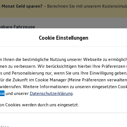
o Monat Geld sparen?
– Berechnen Sie mit unserem Kostensimula
ügbare Fahrzeuge
Cookie Einstellungen
erieur
Räder/Reifen
Sonderausstattung
Zubehör
Zusammenf
m Ihnen die bestmögliche Nutzung unserer Webseite zu ermöglic
en zu verbessern. Wir berücksichtigen hierbei Ihre Präferenzen
NE
cs und Personalisierung nur, wenn Sie uns Ihre Einwilligung geben
En
für die Zukunft im Cookie Manager (Meine Präferenzen verwalten)
iderrufen. Weitere Informationen zu unseren eingesetzten Cooki
Mit Auf- und Umbaulösung
Aktionsangebot
nie
und unserer
Datenschutzerklärung
.
on Cookies werden durch uns eingesetzt: