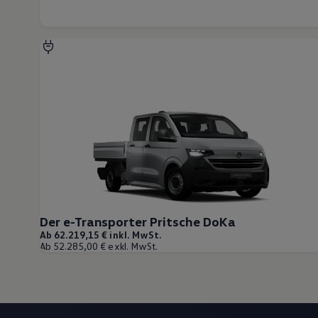
Gesellschaft
Natur
Events
Rückblick VW Bus Festival 2023
75 Jahre Bulli Jubiläum
Bulli Magazin
Fahrzeugabholung ab Werk
Der e-Transporter Pritsche DoKa
Ab 62.219,15 € inkl. MwSt.
Ab 52.285,00 € exkl. MwSt.