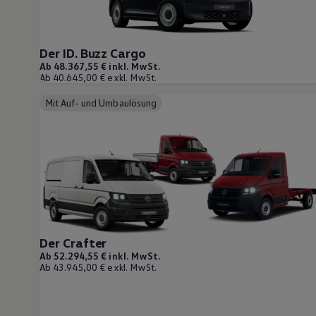
Bidirektionales Laden
Förderung & Kosten der Elektrofahrzeuge
Fördermöglichkeiten für Privatkunden
Fördermöglichkeiten für Gewerbekunden
Der ID. Buzz Cargo
Kostensimulator
Ab 48.367,55 € inkl. MwSt.
Autonomes Fahren
Ab 40.645,00 € exkl. MwSt.
Mehr zum ID. Buzz
Online Beratung
Mit Auf- und Umbaulösung
California Welt
California Club
California Magazin & Ratgeber
Vanlife
Ratgeber
Routen & Reisen
California Reisen & Erlebnisse
California App
California Lifestyle & Zubehör
Übernachten im California
Marke
Der Crafter
Unternehmen
Ab 52.294,55 € inkl. MwSt.
Karriere
Ab 43.945,00 € exkl. MwSt.
Karriere im Unternehmen
Karriere im Autohaus
Nachhaltigkeit
Kunden