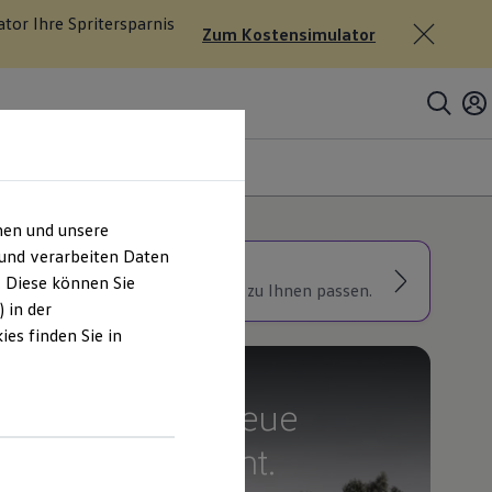
tor Ihre Spritersparnis
Zum Kostensimulator
assung
hen und unsere
 und verarbeiten Daten
U: KI TESTEN
. Diese können Sie
tdecken Sie Modelle, die perfekt zu Ihnen passen.
 in der
es finden Sie in
Neu
Platz da. Der neue
Multivan kommt.