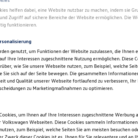
okies
kies helfen dabei, eine Website nutzbar zu machen, indem sie G
und Zugriff auf sichere Bereiche der Website ermöglichen. Die W
tig funktionieren.
Der ID. Buzz
rsonalisierung
Ab 52.270,75 € inkl. MwSt.
Ab 43.925,00 € exkl. MwSt.
rden genutzt, um Funktionen der Website zuzulassen, die Ihnen e
auf Ihre Interessen zugeschnittene Nutzung ermöglichen. Diese
Neu
über, wie Sie unsere Webseite nutzen, zum Beispiel, welche Sei
 Sie sich auf der Seite bewegen. Die gesammelten Informationen
eit und Qualität unserer Webseite fortlaufend zu verbessern, Ihr
scheidungen zu Marketingmaßnahmen zu optimieren.
Cookies, um Ihnen auf Ihre Interessen zugeschnittene Werbung a
r Volkswagen Webseiten. Diese Cookies sammeln Informationen 
utzen, zum Beispiel, welche Seiten Sie am meisten besuchen oder
Der neue California
r Zweck dieser Cookies ist es, Ihnen für Sie relevantere und an I