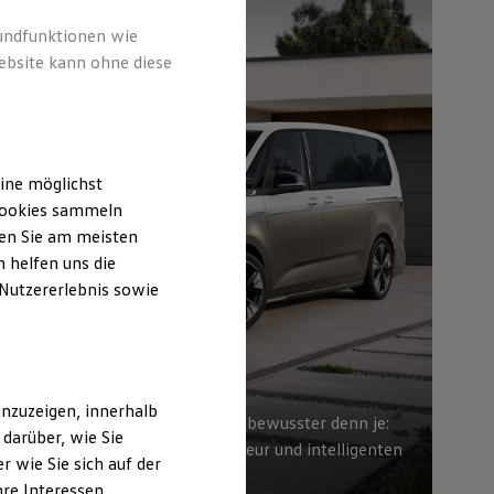
rundfunktionen wie
ebsite kann ohne diese
ine möglichst
 Cookies sammeln
ten Sie am meisten
 helfen uns die
 Nutzererlebnis sowie
nzuzeigen, innerhalb
Vielseitig wie gewohnt, selbstbewusster denn je:
darüber, wie Sie
mit neuer Front, neuem Interieur und intelligenten
 wie Sie sich auf der
Assistenzsystemen
hre Interessen