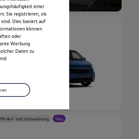
Neuen Multivan entdecken
ungshäufigkeit einer
. Sie registrieren, ob
Mit Auf- und Umbaulösung
ind. Dies basiert auf
Informationen können
aften oder
evante Werbung
solcher Daten zu
 mit
eren
Der e-Caravelle
b 66.015,25 € inkl. MwSt.
b 55.475,00 € exkl. MwSt.
Mit Auf- und Umbaulösung
Neu