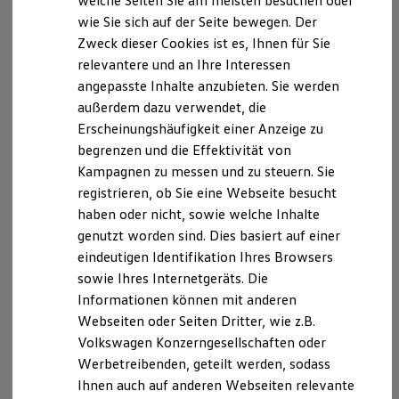
welche Seiten Sie am meisten besuchen oder
(Kraftstoffverbrauch in l/100 km: kombiniert 10,7–10,2; CO₂-
Digitales Bordbuch
Emission in g/km: kombiniert 281–268; CO₂-Klasse: G. Angaben
wie Sie sich auf der Seite bewegen. Der
Fahrerassistenz- und Sicherheitssysteme
zu Verbrauch, CO₂-Emissionen und CO₂-Klassen bei
Zweck dieser Cookies ist es, Ihnen für Sie
Kontrollleuchten
Spannbreiten in Abhängigkeit von den gewählten
Kurzfahrprofile und Ölverdünnung
relevantere und an Ihre Interessen
Batterieverordnung
Ausstattungen des Fahrzeugs) bei jährlicher Fahrleistung
angepasste Inhalte anzubieten. Sie werden
XTL-Dieselkraftstoff
10.000 km: Leasing-Sonderzahlung 2.192,72 €, Laufzeit 48
außerdem dazu verwendet, die
Ersatzteile und Betriebsflüssigkeiten
Monate, 48 mtl. Leasingraten à 489,00 € (netto). Zzgl. MwSt.
Original Zubehör und Lifestyle Produkte
Erscheinungshäufigkeit einer Anzeige zu
und händlerindividueller Überführungskosten. Nur bei
myVolkswagen
begrenzen und die Effektivität von
teilnehmenden
Volkswagen
Nutzfahrzeuge
Partnern.
myVolkswagen Business
Kampagnen zu messen und zu steuern. Sie
Elektrisch & Autonom
Die in dieser Darstellung gezeigten Fahrzeuge und
Elektro - & Hybridfahrzeuge
registrieren, ob Sie eine Webseite besucht
Ausstattungen können in einzelnen Details vom aktuellen
Unser Ansatz
haben oder nicht, sowie welche Inhalte
deutschen Lieferprogramm abweichen. Abgebildet sind
Klimafreundlicher Strom
genutzt worden sind. Dies basiert auf einer
Reichweite & Ladelösungen
teilweise Sonderausstattungen der Fahrzeuge gegen
Reichweitensimulator
Mehrpreis.
eindeutigen Identifikation Ihres Browsers
Ladezeitensimulator
Bitte beachten Sie auch unseren Konfigurator für eine
sowie Ihres Internetgeräts. Die
Ladelösungen für Privatkunden
Übersicht der aktuell verfügbaren Modelle und Ausstattungen.
Informationen können mit anderen
Ladelösungen für Gewerbekunden
Wallbox und Ladekabel
Webseiten oder Seiten Dritter, wie z.B.
Die angegebenen Verbrauchs- und Emissionswerte beziehen
Bidirektionales Laden
Volkswagen Konzerngesellschaften oder
Förderung & Kosten der Elektrofahrzeuge
sich nicht auf ein einzelnes Fahrzeug und sind nicht Bestandteil
Werbetreibenden, geteilt werden, sodass
Fördermöglichkeiten für Privatkunden
des Angebots, sondern dienen allein Vergleichszwecken
Fördermöglichkeiten für Gewerbekunden
Ihnen auch auf anderen Webseiten relevante
zwischen den verschiedenen Fahrzeugtypen.
Kostensimulator