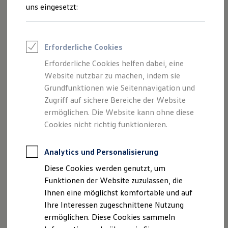
Rettungsdienste
1
/
1
uns eingesetzt:
ONE Business ID Vorteile
Fahrzeugsuche & Marktplatz
Fahrzeugsuche
Basisfahrzeugpreis
53.481,00 €
Fahrzeuge online kaufen
Erforderliche Cookies
(netto)
Digitaler Marktplatz
Kauf & Finanzierung
Erforderliche Cookies helfen dabei, eine
Online-Fahrzeugbewertung
Sonderzahlung
2.192,72 €
Website nutzbar zu machen, indem sie
Aktionen & Angebote
E-Auto-Förderung
Grundfunktionen wie Seitennavigation und
Für Privatkunden
Laufzeit
48 Monate
Zugriff auf sichere Bereiche der Website
Für Gewerbekunden
ermöglichen. Die Website kann ohne diese
Profi Paket
TopDeal
Jährliche
10.000 km
Cookies nicht richtig funktionieren.
Gebrauchtwagen
Fahrleistung
ProfiPartner für Gebrauchtwagen
Zertifizierte Gebrauchtwagen
Analytics und Personalisierung
Finanzierung
Leasingrate mtl.
1
489,00 €
Diese Cookies werden genutzt, um
Für Privatkunden
(netto)
Für Gewerbekunden
Funktionen der Website zuzulassen, die
Leasing
Ihnen eine möglichst komfortable und auf
Für Privatkunden
Ihre Interessen zugeschnittene Nutzung
Für Gewerbekunden
Angebot anfragen
Versicherungen & Garantien
ermöglichen. Diese Cookies sammeln
Garantien