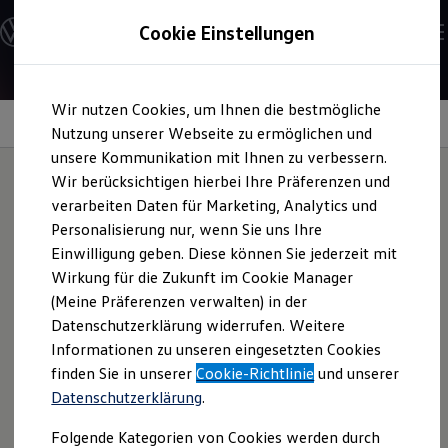
Modelle & Konfigurator
Cookie Einstellungen
Nutzfahrzeuge
Nutzfahrzeugkategorien entdecken
Modelle konfigurieren
Konfiguration laden
Zum
Zum
Modelle vergleichen
Wir nutzen Cookies, um Ihnen die bestmögliche
Hauptinhalt
Footer
Vorgängermodelle und Oldtimer
Leasingangebot
springen
springen
Nutzung unserer Webseite zu ermöglichen und
Vorgängermodelle
Oldtimer
unsere Kommunikation mit Ihnen zu verbessern.
Bulli Historie
Wir berücksichtigen hierbei Ihre Präferenzen und
Branchenlösungen & Gewerbekunden
verarbeiten Daten für Marketing, Analytics und
Umbaulösungen und Hersteller finden
Leasingrate für den
Auf- und Umbauten entdecken & konfigurieren
Personalisierung nur, wenn Sie uns Ihre
Groß- und Sonderkunden
Einwilligung geben. Diese können Sie jederzeit mit
Großkunden
Amarok
Style
Wirkung für die Zukunft im Cookie Manager
Kommunen & Behörden
Journalisten
(Meine Präferenzen verwalten) in der
Sportvereine
Datenschutzerklärung widerrufen. Weitere
Branchenlösungen
1
Ihre Beispielkalkulation für das Leasingangebot
des
Informationen zu unseren eingesetzten Cookies
Bau & Handwerk
Amarok
Style 3,0 TDI 177 kW 10 Gang Automatik
Gewerbliche Personenbeförderung
finden Sie in unserer
Cookie-Richtlinie
und unserer
4MOTION.
Service & mobile Werkstätten
Datenschutzerklärung
.
Kurier, Logistik & Handel
Kühlfahrzeuge
Folgende Kategorien von Cookies werden durch
Feuerwehr