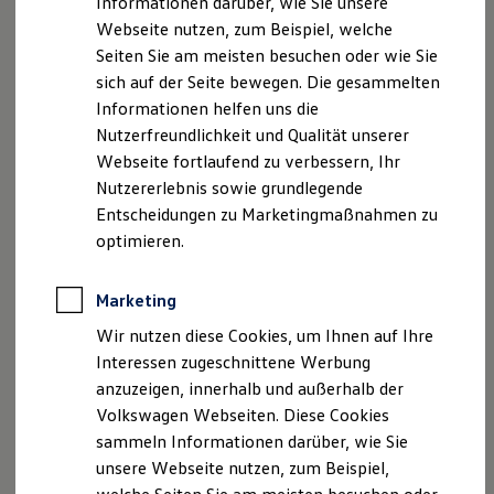
Informationen darüber, wie Sie unsere
Kfz-Versicherung für Nutzfahrzeuge
Webseite nutzen, zum Beispiel, welche
Restschuldversicherung
Wartungsverträge
Seiten Sie am meisten besuchen oder wie Sie
Besitzer & Service
Impressum
Nutzungsbedingungen
sich auf der Seite bewegen. Die gesammelten
Reparatur & Service
Datenschutzerklärungen
Cookie-Richtlinie
Informationen helfen uns die
Sommer-Special
Reparatur, Pflege & Inspektion
Lizenzhinweise Dritter
Nutzerfreundlichkeit und Qualität unserer
Servicetermin anfragen
Angaben zum Digital Service Act (DSA)
EU Data Act
Webseite fortlaufend zu verbessern, Ihr
Service-Vorteile bei Volkswagen Nutzfahrzeuge
Produktsicherheitsinformationen
Rückrufe
Vorschriften
Nutzererlebnis sowie grundlegende
ServicePlus
Economy Service
Kontakt
Händlersuche
Newsletter
Entscheidungen zu Marketingmaßnahmen zu
Räder & Reifen Service
VERTRAG WIDERRUFEN
optimieren.
Ersatzfahrzeuge
Notdienst und Pannenhilfe
Software, Konnektivität & Apps
Marketing
California App
Disclaimer von Volkswagen AG
VW Connect für Ihren ID. Buzz
Wir nutzen diese Cookies, um Ihnen auf Ihre
VW Connect für Ihren Transporter/Caravelle
1.
Fahrzeugabbildung zeigt ggf. vom Angebot abweichende
Interessen zugeschnittene Werbung
VW Connect für Ihren Amarok
Sonderausstattung. Ein Angebot der
Volkswagen
Leasing
anzuzeigen, innerhalb und außerhalb der
VW Connect für andere Modelle
GmbH, Gifhorner Str. 57, 38112 Braunschweig, für
Connect Pro
Volkswagen Webseiten. Diese Cookies
gewerbliche Einzelkunden (ohne Sonderabnehmer). Bonität
Fleet Interface Data
sammeln Informationen darüber, wie Sie
Multistop Pathfinder
vorausgesetzt. Gültig bis 31.12.2026. Leasingbeispiel für einen
unsere Webseite nutzen, zum Beispiel,
Übersicht Software Updates
Amarok
Style 3,0 TDI 177 kW 10-Gang-Automatik 4MOTION
Hilfreiches für Besitzer