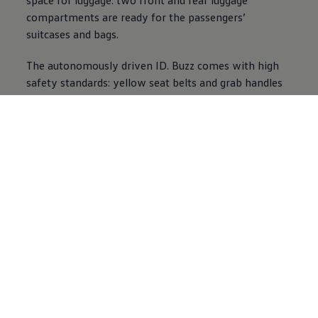
compartments are ready for the passengers’
suitcases and bags.
The autonomously driven
ID. Buzz
comes with high
safety standards: yellow seat belts and grab handles
ensure fast orientation. Tactile elements, Braille
labelling and buttons on every seat ensure easy
operation. The realtime monitoring of each vehicle is
also a true plus when it comes to safety.
Video im Vollbild anzeigen