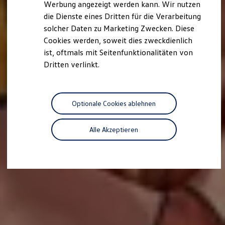
Werbung angezeigt werden kann. Wir nutzen
Autonomes Fahren
die Dienste eines Dritten für die Verarbeitung
Mehr zum ID. Buzz
Online Beratung
solcher Daten zu Marketing Zwecken. Diese
California Welt
Cookies werden, soweit dies zweckdienlich
California Club
ist, oftmals mit Seitenfunktionalitäten von
California Magazin & Ratgeber
Vanlife
Dritten verlinkt.
Ratgeber
Routen & Reisen
California Reisen & Erlebnisse
California App
Optionale Cookies ablehnen
California Lifestyle & Zubehör
Übernachten im California
Marke
Alle Akzeptieren
Unternehmen
Karriere
Karriere im Unternehmen
Karriere im Autohaus
Nachhaltigkeit
Kunden
Gesellschaft
Natur
Events
Rückblick VW Bus Festival 2023
75 Jahre Bulli Jubiläum