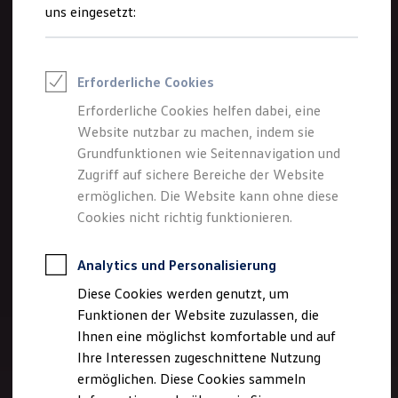
Rettungsdienste
uns eingesetzt:
ONE Business ID Vorteile
Fahrzeugsuche & Marktplatz
Fahrzeugsuche
Fahrzeuge online kaufen
Erforderliche Cookies
Digitaler Marktplatz
Kauf & Finanzierung
Erforderliche Cookies helfen dabei, eine
Online-Fahrzeugbewertung
Website nutzbar zu machen, indem sie
Aktionen & Angebote
E-Auto-Förderung
Grundfunktionen wie Seitennavigation und
Für Privatkunden
Zugriff auf sichere Bereiche der Website
Für Gewerbekunden
ermöglichen. Die Website kann ohne diese
Profi Paket
TopDeal
Cookies nicht richtig funktionieren.
Gebrauchtwagen
ProfiPartner für Gebrauchtwagen
Zertifizierte Gebrauchtwagen
Analytics und Personalisierung
Finanzierung
Diese Cookies werden genutzt, um
Für Privatkunden
Für Gewerbekunden
Funktionen der Website zuzulassen, die
Leasing
Ihnen eine möglichst komfortable und auf
Für Privatkunden
Ihre Interessen zugeschnittene Nutzung
Für Gewerbekunden
Versicherungen & Garantien
ermöglichen. Diese Cookies sammeln
Garantien