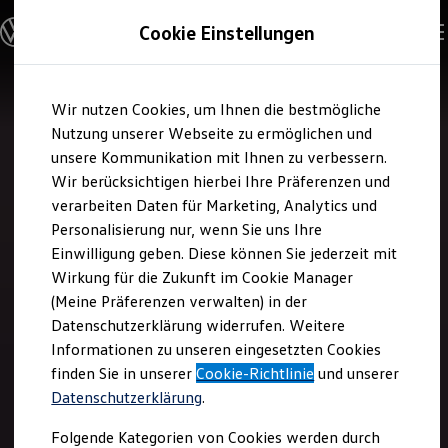
Modelle & Konfigurator
Cookie Einstellungen
Nutzfahrzeuge
Nutzfahrzeugkategorien entdecken
Modelle konfigurieren
Konfiguration laden
Zum
Zum
Modelle vergleichen
Wir nutzen Cookies, um Ihnen die bestmögliche
Hauptinhalt
Footer
Vorgängermodelle und Oldtimer
springen
springen
Nutzung unserer Webseite zu ermöglichen und
Vorgängermodelle
Oldtimer
unsere Kommunikation mit Ihnen zu verbessern.
Bulli Historie
Wir berücksichtigen hierbei Ihre Präferenzen und
Branchenlösungen & Gewerbekunden
verarbeiten Daten für Marketing, Analytics und
Umbaulösungen und Hersteller finden
Auf- und Umbauten entdecken & konfigurieren
Personalisierung nur, wenn Sie uns Ihre
Groß- und Sonderkunden
Einwilligung geben. Diese können Sie jederzeit mit
Großkunden
Wirkung für die Zukunft im Cookie Manager
Kommunen & Behörden
Journalisten
(Meine Präferenzen verwalten) in der
Sportvereine
Datenschutzerklärung widerrufen. Weitere
Branchenlösungen
Informationen zu unseren eingesetzten Cookies
Bau & Handwerk
Gewerbliche Personenbeförderung
finden Sie in unserer
Cookie-Richtlinie
und unserer
Service & mobile Werkstätten
Datenschutzerklärung
.
Kurier, Logistik & Handel
Kühlfahrzeuge
Folgende Kategorien von Cookies werden durch
Feuerwehr