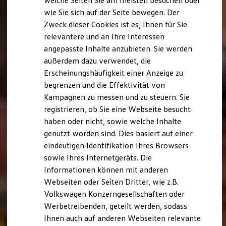
welche Seiten Sie am meisten besuchen oder
Digitales Bordbuch
wie Sie sich auf der Seite bewegen. Der
Fahrerassistenz- und Sicherheitssysteme
Zweck dieser Cookies ist es, Ihnen für Sie
Kontrollleuchten
Kurzfahrprofile und Ölverdünnung
relevantere und an Ihre Interessen
Batterieverordnung
angepasste Inhalte anzubieten. Sie werden
XTL-Dieselkraftstoff
außerdem dazu verwendet, die
Ersatzteile und Betriebsflüssigkeiten
Original Zubehör und Lifestyle Produkte
Erscheinungshäufigkeit einer Anzeige zu
myVolkswagen
begrenzen und die Effektivität von
myVolkswagen Business
Kampagnen zu messen und zu steuern. Sie
Elektrisch & Autonom
Elektro - & Hybridfahrzeuge
registrieren, ob Sie eine Webseite besucht
Unser Ansatz
haben oder nicht, sowie welche Inhalte
Klimafreundlicher Strom
genutzt worden sind. Dies basiert auf einer
Reichweite & Ladelösungen
Reichweitensimulator
eindeutigen Identifikation Ihres Browsers
Ladezeitensimulator
sowie Ihres Internetgeräts. Die
Ladelösungen für Privatkunden
Informationen können mit anderen
Ladelösungen für Gewerbekunden
Wallbox und Ladekabel
Webseiten oder Seiten Dritter, wie z.B.
Bidirektionales Laden
Volkswagen Konzerngesellschaften oder
Förderung & Kosten der Elektrofahrzeuge
Werbetreibenden, geteilt werden, sodass
Fördermöglichkeiten für Privatkunden
Fördermöglichkeiten für Gewerbekunden
Ihnen auch auf anderen Webseiten relevante
Kostensimulator