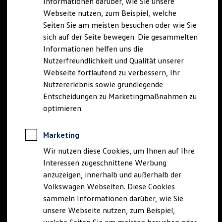
Informationen darüber, wie Sie unsere
Garantien
Webseite nutzen, zum Beispiel, welche
Kfz-Versicherung für Nutzfahrzeuge
Restschuldversicherung
Seiten Sie am meisten besuchen oder wie Sie
Wartungsverträge
sich auf der Seite bewegen. Die gesammelten
Besitzer & Service
Informationen helfen uns die
Reparatur & Service
Sommer-Special
Nutzerfreundlichkeit und Qualität unserer
Reparatur, Pflege & Inspektion
Webseite fortlaufend zu verbessern, Ihr
Servicetermin anfragen
Nutzererlebnis sowie grundlegende
Service-Vorteile bei Volkswagen Nutzfahrzeuge
ServicePlus
Entscheidungen zu Marketingmaßnahmen zu
Economy Service
optimieren.
Räder & Reifen Service
Ersatzfahrzeuge
Notdienst und Pannenhilfe
Marketing
Software, Konnektivität & Apps
California App
Wir nutzen diese Cookies, um Ihnen auf Ihre
VW Connect für Ihren ID. Buzz
Interessen zugeschnittene Werbung
VW Connect für Ihren Transporter/Caravelle
anzuzeigen, innerhalb und außerhalb der
VW Connect für Ihren Amarok
VW Connect für andere Modelle
Volkswagen Webseiten. Diese Cookies
Connect Pro
sammeln Informationen darüber, wie Sie
Fleet Interface Data
unsere Webseite nutzen, zum Beispiel,
Multistop Pathfinder
Übersicht Software Updates