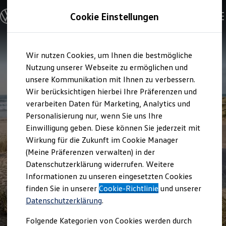
Modelle & Konfigurator
Cookie Einstellungen
Nutzfahrzeuge
Nutzfahrzeugkategorien entdecken
Modelle konfigurieren
Konfiguration laden
Zum
Zum
Modelle vergleichen
Wir nutzen Cookies, um Ihnen die bestmögliche
Hauptinhalt
Footer
Vorgängermodelle und Oldtimer
springen
springen
Nutzung unserer Webseite zu ermöglichen und
Vorgängermodelle
Oldtimer
unsere Kommunikation mit Ihnen zu verbessern.
Bulli Historie
Wir berücksichtigen hierbei Ihre Präferenzen und
Branchenlösungen & Gewerbekunden
verarbeiten Daten für Marketing, Analytics und
Umbaulösungen und Hersteller finden
Auf- und Umbauten entdecken & konfigurieren
Personalisierung nur, wenn Sie uns Ihre
Groß- und Sonderkunden
Einwilligung geben. Diese können Sie jederzeit mit
Großkunden
Wirkung für die Zukunft im Cookie Manager
Kommunen & Behörden
Journalisten
(Meine Präferenzen verwalten) in der
Sportvereine
Datenschutzerklärung widerrufen. Weitere
Branchenlösungen
Informationen zu unseren eingesetzten Cookies
Bau & Handwerk
Gewerbliche Personenbeförderung
finden Sie in unserer
Cookie-Richtlinie
und unserer
Service & mobile Werkstätten
Datenschutzerklärung
.
Kurier, Logistik & Handel
Menschen mit Behinderung
Folgende Kategorien von Cookies werden durch
Kühlfahrzeuge