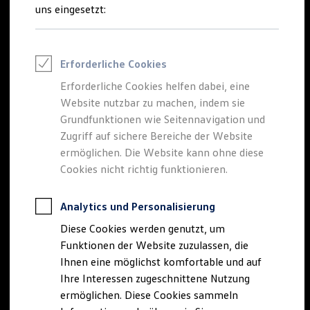
Feuerwehr
uns eingesetzt:
Rettungsdienste
ONE Business ID Vorteile
Fahrzeugsuche & Marktplatz
Der neue
California
:
Fahrzeugsuche
Erforderliche Cookies
Fahrzeuge online kaufen
Digitaler Marktplatz
Erforderliche Cookies helfen dabei, eine
jetzt vorbestellen
Kauf & Finanzierung
Website nutzbar zu machen, indem sie
Online-Fahrzeugbewertung
Aktionen & Angebote
Grundfunktionen wie Seitennavigation und
Mehr
California
fürs Abenteuer – und mehr
E-Auto-Förderung
Zugriff auf sichere Bereiche der Website
Für Privatkunden
Komfort für jeden Tag
ermöglichen. Die Website kann ohne diese
Für Gewerbekunden
Profi Paket
Cookies nicht richtig funktionieren.
Neuen California konfigurieren
TopDeal
Gebrauchtwagen
Neuen California entdecken
ProfiPartner für Gebrauchtwagen
Analytics und Personalisierung
Zertifizierte Gebrauchtwagen
Diese Cookies werden genutzt, um
Finanzierung
Für Privatkunden
Funktionen der Website zuzulassen, die
Für Gewerbekunden
Ihnen eine möglichst komfortable und auf
Leasing
Ihre Interessen zugeschnittene Nutzung
Für Privatkunden
Für Gewerbekunden
ermöglichen. Diese Cookies sammeln
Versicherungen & Garantien