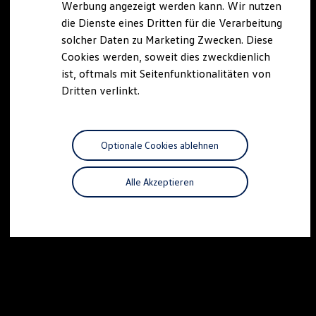
Werbung angezeigt werden kann. Wir nutzen
Kostensimulator
die Dienste eines Dritten für die Verarbeitung
Autonomes Fahren
Mehr zum ID. Buzz
solcher Daten zu Marketing Zwecken. Diese
Online Beratung
Cookies werden, soweit dies zweckdienlich
California Welt
ist, oftmals mit Seitenfunktionalitäten von
California Club
California Magazin & Ratgeber
Dritten verlinkt.
Vanlife
Ratgeber
Routen & Reisen
California Reisen & Erlebnisse
Optionale Cookies ablehnen
California App
California Lifestyle & Zubehör
Übernachten im California
Alle Akzeptieren
Marke
Unternehmen
Karriere
Karriere im Unternehmen
Karriere im Autohaus
Nachhaltigkeit
Kunden
Gesellschaft
Natur
Events
Rückblick VW Bus Festival 2023