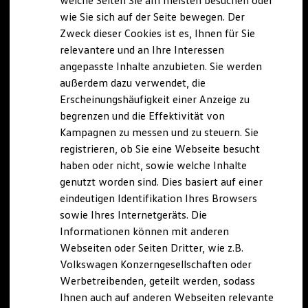
welche Seiten Sie am meisten besuchen oder
Hilfreiches für Besitzer
wie Sie sich auf der Seite bewegen. Der
Digitales Bordbuch
Zweck dieser Cookies ist es, Ihnen für Sie
Fahrerassistenz- und Sicherheitssysteme
Kontrollleuchten
relevantere und an Ihre Interessen
Kurzfahrprofile und Ölverdünnung
angepasste Inhalte anzubieten. Sie werden
Batterieverordnung
außerdem dazu verwendet, die
XTL-Dieselkraftstoff
Ersatzteile und Betriebsflüssigkeiten
Erscheinungshäufigkeit einer Anzeige zu
Original Zubehör und Lifestyle Produkte
begrenzen und die Effektivität von
myVolkswagen
Kampagnen zu messen und zu steuern. Sie
myVolkswagen Business
Elektrisch & Autonom
registrieren, ob Sie eine Webseite besucht
Elektro - & Hybridfahrzeuge
haben oder nicht, sowie welche Inhalte
Unser Ansatz
genutzt worden sind. Dies basiert auf einer
Klimafreundlicher Strom
Reichweite & Ladelösungen
eindeutigen Identifikation Ihres Browsers
Reichweitensimulator
sowie Ihres Internetgeräts. Die
Ladezeitensimulator
Informationen können mit anderen
Ladelösungen für Privatkunden
Ladelösungen für Gewerbekunden
Webseiten oder Seiten Dritter, wie z.B.
Wallbox und Ladekabel
Volkswagen Konzerngesellschaften oder
Bidirektionales Laden
Werbetreibenden, geteilt werden, sodass
Förderung & Kosten der Elektrofahrzeuge
Fördermöglichkeiten für Privatkunden
Ihnen auch auf anderen Webseiten relevante
Fördermöglichkeiten für Gewerbekunden