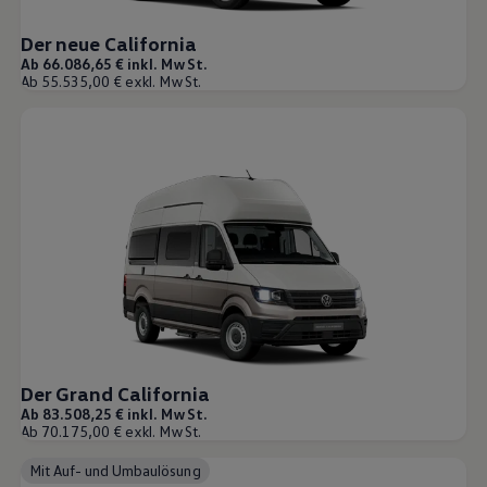
Karriere im Autohaus
Nachhaltigkeit
Der neue California
Kunden
Ab 66.086,65 € inkl. MwSt.
Gesellschaft
Ab 55.535,00 € exkl. MwSt.
Natur
Events
Rückblick VW Bus Festival 2023
75 Jahre Bulli Jubiläum
Bulli Magazin
Fahrzeugabholung ab Werk
Uptime
Der Grand California
Ab 83.508,25 € inkl. MwSt.
Ab 70.175,00 € exkl. MwSt.
Mit Auf- und Umbaulösung