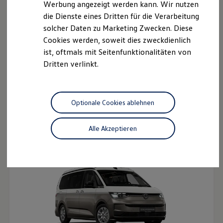
Werbung angezeigt werden kann. Wir nutzen
Ladelösungen für Privatkunden
die Dienste eines Dritten für die Verarbeitung
Ladelösungen für Gewerbekunden
Wallbox und Ladekabel
solcher Daten zu Marketing Zwecken. Diese
Bidirektionales Laden
Cookies werden, soweit dies zweckdienlich
Förderung & Kosten der Elektrofahrzeuge
ist, oftmals mit Seitenfunktionalitäten von
Fördermöglichkeiten für Privatkunden
Fördermöglichkeiten für Gewerbekunden
Dritten verlinkt.
Kostensimulator
Autonomes Fahren
Der neue Multivan
Mehr zum ID. Buzz
Ab 57.465,10 € inkl. MwSt.
Online Beratung
Ab 48.290,00 € exkl. MwSt.
Optionale Cookies ablehnen
California Welt
California Club
Neu
California Magazin & Ratgeber
Alle Akzeptieren
Vanlife
Ratgeber
Routen & Reisen
California Reisen & Erlebnisse
California App
California Lifestyle & Zubehör
Übernachten im California
Marke
Unternehmen
Karriere
Karriere im Unternehmen