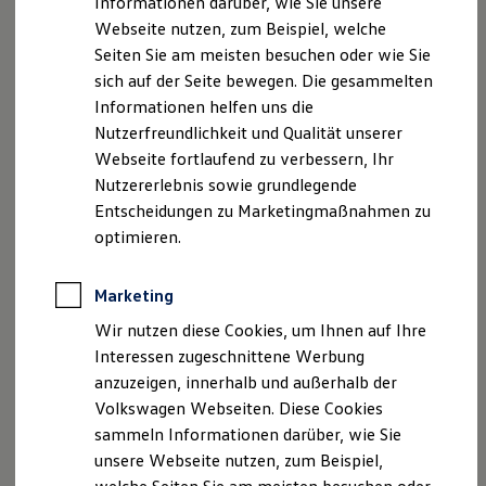
Informationen darüber, wie Sie unsere
Finanzierung
Webseite nutzen, zum Beispiel, welche
Für Privatkunden
Für Gewerbekunden
Seiten Sie am meisten besuchen oder wie Sie
Leasing
sich auf der Seite bewegen. Die gesammelten
Für Privatkunden
Informationen helfen uns die
Für Gewerbekunden
Versicherungen & Garantien
Nutzerfreundlichkeit und Qualität unserer
Garantien
Der ID. Buzz
Webseite fortlaufend zu verbessern, Ihr
Kfz-Versicherung für Nutzfahrzeuge
Ab 52.270,75 € inkl. MwSt.
Nutzererlebnis sowie grundlegende
Restschuldversicherung
Ab 43.925,00 € exkl. MwSt.
Wartungsverträge
Entscheidungen zu Marketingmaßnahmen zu
Besitzer & Service
optimieren.
Reparatur & Service
Neu
Sommer-Special
Platz da. Der neue Multivan
Reparatur, Pflege & Inspektion
Marketing
Servicetermin anfragen
kommt.
Service-Vorteile bei Volkswagen Nutzfahrzeuge
Wir nutzen diese Cookies, um Ihnen auf Ihre
ServicePlus
Interessen zugeschnittene Werbung
Economy Service
anzuzeigen, innerhalb und außerhalb der
Räder & Reifen Service
Ersatzfahrzeuge
Volkswagen Webseiten. Diese Cookies
Notdienst und Pannenhilfe
sammeln Informationen darüber, wie Sie
Software, Konnektivität & Apps
unsere Webseite nutzen, zum Beispiel,
California App
VW Connect für Ihren ID. Buzz