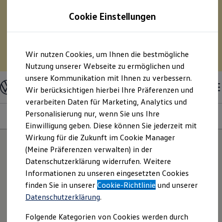
75 % Sonderabschreibung auf E-Fahrzeuge? – Und
Cookie Einstellungen
pro Monat Geld sparen?
– Berechnen Sie mit
unserem Kostensimulator Ihre Spritersparnis durch
den Umstieg auf ein Elektrofahrzeug.
Zum
Zum
Wir nutzen Cookies, um Ihnen die bestmögliche
Hauptinhalt
Footer
Zum Kostensimulator
springen
springen
Nutzung unserer Webseite zu ermöglichen und
unsere Kommunikation mit Ihnen zu verbessern.
Modelle & Konfigurator
Nutzfahrzeuge
Wir berücksichtigen hierbei Ihre Präferenzen und
Nutzfahrzeugkategorien entdecken
verarbeiten Daten für Marketing, Analytics und
Modelle konfigurieren
Konfiguration laden
Personalisierung nur, wenn Sie uns Ihre
Modelle
Ausstattungsvariante
Motoren
Farben
Interieur
Modelle vergleichen
Einwilligung geben. Diese können Sie jederzeit mit
Vorgängermodelle und Oldtimer
Wirkung für die Zukunft im Cookie Manager
Vorgängermodelle
Oldtimer
(Meine Präferenzen verwalten) in der
18
Modelle
Bulli Historie
Datenschutzerklärung widerrufen. Weitere
Branchenlösungen & Gewerbekunden
Informationen zu unseren eingesetzten Cookies
Umbaulösungen und Hersteller finden
Auf- und Umbauten entdecken & konfigurieren
NEU: KI TESTEN
finden Sie in unserer
Cookie-Richtlinie
und unserer
Groß- und Sonderkunden
Entdecken Sie Modelle, die perfekt zu
Datenschutzerklärung
.
Großkunden
Ihnen passen.
Kommunen & Behörden
Folgende Kategorien von Cookies werden durch
Journalisten