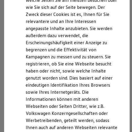
welche Seiten Sie am meisten besuchen oder
VW Connect für Ihren Transporter/Caravelle
wie Sie sich auf der Seite bewegen. Der
VW Connect für Ihren Amarok
Zweck dieser Cookies ist es, Ihnen für Sie
VW Connect für andere Modelle
Connect Pro
relevantere und an Ihre Interessen
Fleet Interface Data
angepasste Inhalte anzubieten. Sie werden
Multistop Pathfinder
außerdem dazu verwendet, die
Übersicht Software Updates
Hilfreiches für Besitzer
Erscheinungshäufigkeit einer Anzeige zu
Digitales Bordbuch
begrenzen und die Effektivität von
Fahrerassistenz- und Sicherheitssysteme
Kampagnen zu messen und zu steuern. Sie
Kontrollleuchten
Kurzfahrprofile und Ölverdünnung
registrieren, ob Sie eine Webseite besucht
Batterieverordnung
Vielseitig wie gewohnt, selbstbewusster denn je:
haben oder nicht, sowie welche Inhalte
XTL-Dieselkraftstoff
mit neuer Front, neuem Interieur und intelligenten
genutzt worden sind. Dies basiert auf einer
Ersatzteile und Betriebsflüssigkeiten
Assistenzsystemen
Original Zubehör und Lifestyle Produkte
eindeutigen Identifikation Ihres Browsers
Neuen Multivan entdecken
myVolkswagen
sowie Ihres Internetgeräts. Die
myVolkswagen Business
Informationen können mit anderen
Elektrisch & Autonom
Elektro - & Hybridfahrzeuge
Webseiten oder Seiten Dritter, wie z.B.
Neu
Unser Ansatz
Volkswagen Konzerngesellschaften oder
Klimafreundlicher Strom
Werbetreibenden, geteilt werden, sodass
Reichweite & Ladelösungen
Reichweitensimulator
Ihnen auch auf anderen Webseiten relevante
Ladezeitensimulator