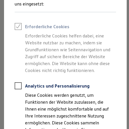
Sportvereine
uns eingesetzt:
Neu
Branchenlösungen
Bau & Handwerk
Gewerbliche Personenbeförderung
Service & mobile Werkstätten
Erforderliche Cookies
Kurier, Logistik & Handel
Kühlfahrzeuge
Erforderliche Cookies helfen dabei, eine
Feuerwehr
Website nutzbar zu machen, indem sie
Rettungsdienste
ONE Business ID Vorteile
Grundfunktionen wie Seitennavigation und
Fahrzeugsuche & Marktplatz
Zugriff auf sichere Bereiche der Website
Fahrzeugsuche
ermöglichen. Die Website kann ohne diese
Fahrzeuge online kaufen
Digitaler Marktplatz
Cookies nicht richtig funktionieren.
Kauf & Finanzierung
Der neue Caddy
Online-Fahrzeugbewertung
Ab 34.200,60 € inkl. MwSt.
Aktionen & Angebote
Analytics und Personalisierung
Ab 28.740,00 € exkl. MwSt.
E-Auto-Förderung
Diese Cookies werden genutzt, um
Für Privatkunden
Mit Auf- und Umbaulösung
Aktionsangebot
Für Gewerbekunden
Funktionen der Website zuzulassen, die
Profi Paket
Ihnen eine möglichst komfortable und auf
TopDeal
Ihre Interessen zugeschnittene Nutzung
Gebrauchtwagen
ProfiPartner für Gebrauchtwagen
ermöglichen. Diese Cookies sammeln
Zertifizierte Gebrauchtwagen