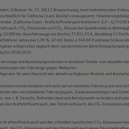
mbH, Gifhorner Str. 57, 38112 Braunschweig, beim teilnehmenden
Volks
schließlich für
California
Coast. Bonität vorausgesetzt. Finanzierungsbeispi
etriebe
(
California
Coast - Kraftstoffverbrauch kombiniert: 6,9 – 6,7 l/100
 Verbrauch, CO
-Emissionen und CO
-Klassen bei Spannbreiten in Abhängi
2
2
tung 10.000 km: Basisfahrzeugpreis (brutto) 77.831,95 €, Anzahlung 3.194,
 effektiver Jahreszins
1,99 %
, 47 mtl. Raten à 749,00 € und eine Schlussra
ngaben entsprechen zugleich dem repräsentativen Berechnungsbeispiel ge
tig bis 30.06.2025.
n Fahrzeuge und Ausstattungen können in einzelnen Details vom aktuellen
sstattungen der Fahrzeuge gegen Mehrpreis.
figurator für eine Übersicht der aktuell verfügbaren Modelle und Ausstatt
ssionswerte beziehen sich nicht auf ein einzelnes Fahrzeug und sind nic
ischen den verschiedenen Fahrzeugtypen. Zusatzausstattungen und Zubehö
r, wie
z. B.
Gewicht, Rollwiderstand und Aerodynamik verändern und neb
ten den Kraftstoffverbrauch, den Stromverbrauch, die CO₂-Emissionen und
len Kraftstoffverbrauch und den offiziellen spezifischen CO₂-Emissionen
brauch, die CO₂-Emissionen und den Stromverbrauch neuer Personenkraft