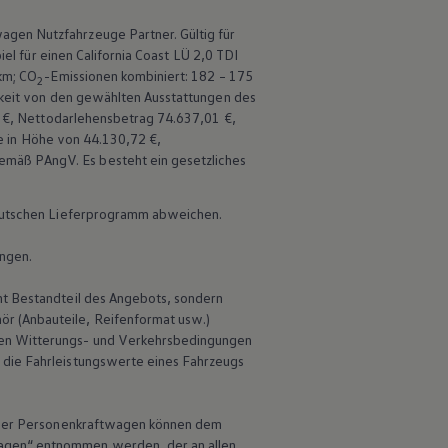
wagen
Nutzfahrzeuge
Partner. Gültig für
el für einen
California
Coast LÜ 2,0 TDI
 km; CO
-Emissionen kombiniert: 182 – 175
2
gkeit von den gewählten Ausstattungen des
94 €, Nettodarlehensbetrag 74.637,01 €,
te in Höhe von 44.130,72 €,
mäß PAngV. Es besteht ein gesetzliches
 deutschen Lieferprogramm abweichen.
ungen.
ht Bestandteil des Angebots, sondern
r (Anbauteile, Reifenformat usw.)
en Witterungs- und Verkehrsbedingungen
 die Fahrleistungswerte eines Fahrzeugs
 neuer Personenkraftwagen können dem
wagen“ entnommen werden, der an allen