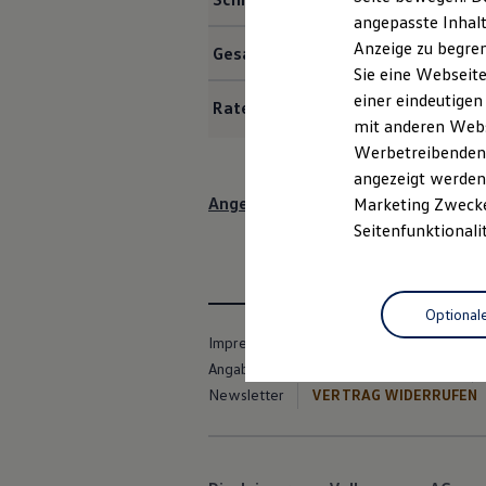
Kfz-Versicherung für Nutzfahrzeuge
angepasste Inhalt
Restschuldversicherung
Anzeige zu begren
Wartungsverträge
Gesamtbetrag
Besitzer & Service
Sie eine Webseite
Reparatur & Service
einer eindeutigen
Rate mtl.
Sommer-Special
mit anderen Webse
Reparatur, Pflege & Inspektion
Servicetermin anfragen
Werbetreibenden,
Service-Vorteile bei Volkswagen Nutzfahrzeuge
angezeigt werden 
ServicePlus
Angebot anfragen
Marketing Zwecken
Economy Service
Räder & Reifen Service
Seitenfunktionali
Ersatzfahrzeuge
Notdienst und Pannenhilfe
Software, Konnektivität & Apps
California App
Optional
VW Connect für Ihren ID. Buzz
VW Connect für Ihren Transporter/Caravelle
Impressum
Nutzungsbedingungen
VW Connect für Ihren Amarok
Angaben zum Digital Service Act (DSA)
VW Connect für andere Modelle
Newsletter
VERTRAG WIDERRUFEN
Connect Pro
Fleet Interface Data
Multistop Pathfinder
Übersicht Software Updates
Hilfreiches für Besitzer