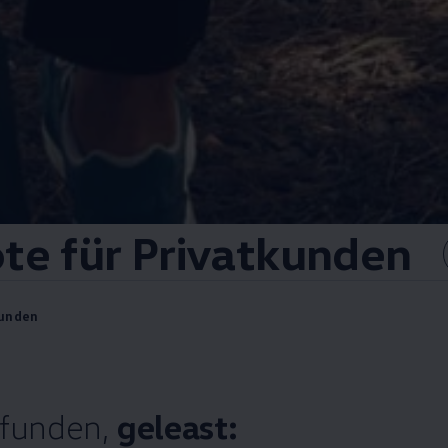
te für Privatkunden
kunden
efunden,
geleast: