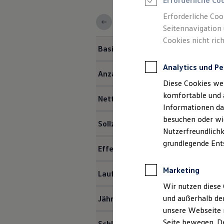
Erforderliche Co
Rettungsdienste
ONE Business ID Vorteile
Erforderliche Coo
Fahrzeugsuche & Marktplatz
Seitennavigation 
Fahrzeugsuche
Cookies nicht rich
Fahrzeuge online kaufen
Basisfahrzeugpreis (brutto)
Digitaler Marktplatz
Kauf & Finanzierung
Analytics und Pe
Online-Fahrzeugbewertung
Anzahlung
Aktionen & Angebote
Diese Cookies we
E-Auto-Förderung
Für Privatkunden
komfortable und 
Nettodarlehensbetrag
Für Gewerbekunden
Informationen dar
Profi Paket
besuchen oder wie
TopDeal
Sollzinssatz (gebunden) p. a.
Gebrauchtwagen
Nutzerfreundlichk
ProfiPartner für Gebrauchtwagen
grundlegende Ent
Zertifizierte Gebrauchtwagen
Effektiver Jahreszins
Finanzierung
Für Privatkunden
Marketing
Laufzeit
Für Gewerbekunden
Leasing
Wir nutzen diese 
Für Privatkunden
und außerhalb de
Jährliche Fahrleistung
Für Gewerbekunden
unsere Webseite n
Versicherungen & Garantien
Garantien
Seite bewegen. De
Schlussrate