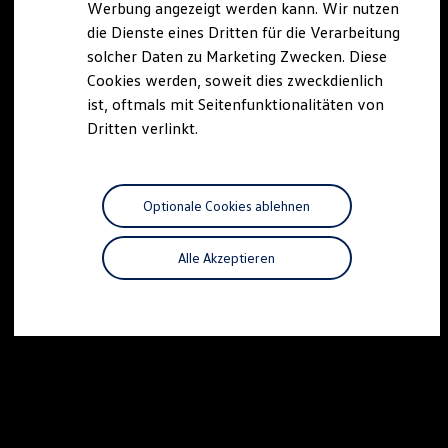
Werbung angezeigt werden kann. Wir nutzen
Autonomes Fahren
die Dienste eines Dritten für die Verarbeitung
Mehr zum ID. Buzz
Online Beratung
solcher Daten zu Marketing Zwecken. Diese
California Welt
Cookies werden, soweit dies zweckdienlich
California Club
ist, oftmals mit Seitenfunktionalitäten von
California Magazin & Ratgeber
Vanlife
Dritten verlinkt.
Ratgeber
Routen & Reisen
California Reisen & Erlebnisse
California App
Optionale Cookies ablehnen
California Lifestyle & Zubehör
Übernachten im California
Marke
Alle Akzeptieren
Unternehmen
Karriere
Karriere im Unternehmen
Karriere im Autohaus
Nachhaltigkeit
Kunden
Gesellschaft
Natur
Events
Rückblick VW Bus Festival 2023
75 Jahre Bulli Jubiläum