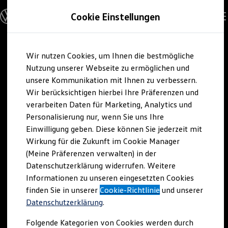
Modelle & Konfigurator
Cookie Einstellungen
Nutzfahrzeuge
Nutzfahrzeugkategorien entdecken
Modelle konfigurieren
Konfiguration laden
Zum
Zum
Modelle vergleichen
Wir nutzen Cookies, um Ihnen die bestmögliche
Hauptinhalt
Footer
Vorgängermodelle und Oldtimer
springen
springen
Nutzung unserer Webseite zu ermöglichen und
Vorgängermodelle
Oldtimer
unsere Kommunikation mit Ihnen zu verbessern.
Bulli Historie
Wir berücksichtigen hierbei Ihre Präferenzen und
Branchenlösungen & Gewerbekunden
verarbeiten Daten für Marketing, Analytics und
Umbaulösungen und Hersteller finden
Auf- und Umbauten entdecken & konfigurieren
Personalisierung nur, wenn Sie uns Ihre
Groß- und Sonderkunden
Einwilligung geben. Diese können Sie jederzeit mit
Großkunden
Wirkung für die Zukunft im Cookie Manager
Kommunen & Behörden
Journalisten
(Meine Präferenzen verwalten) in der
Sportvereine
Datenschutzerklärung widerrufen. Weitere
Branchenlösungen
Informationen zu unseren eingesetzten Cookies
Bau & Handwerk
Gewerbliche Personenbeförderung
finden Sie in unserer
Cookie-Richtlinie
und unserer
Service & mobile Werkstätten
Datenschutzerklärung
.
Kurier, Logistik & Handel
Kühlfahrzeuge
Folgende Kategorien von Cookies werden durch
Feuerwehr