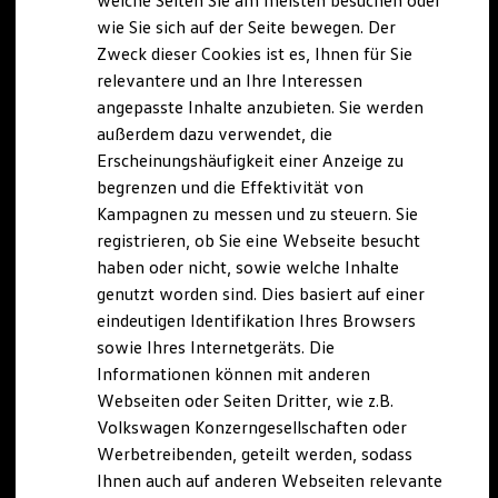
welche Seiten Sie am meisten besuchen oder
Digitales Bordbuch
wie Sie sich auf der Seite bewegen. Der
Fahrerassistenz- und Sicherheitssysteme
Zweck dieser Cookies ist es, Ihnen für Sie
Kontrollleuchten
Kurzfahrprofile und Ölverdünnung
relevantere und an Ihre Interessen
Batterieverordnung
angepasste Inhalte anzubieten. Sie werden
XTL-Dieselkraftstoff
außerdem dazu verwendet, die
Ersatzteile und Betriebsflüssigkeiten
Original Zubehör und Lifestyle Produkte
Erscheinungshäufigkeit einer Anzeige zu
myVolkswagen
begrenzen und die Effektivität von
myVolkswagen Business
Kampagnen zu messen und zu steuern. Sie
Elektrisch & Autonom
Elektro - & Hybridfahrzeuge
registrieren, ob Sie eine Webseite besucht
Unser Ansatz
haben oder nicht, sowie welche Inhalte
Klimafreundlicher Strom
genutzt worden sind. Dies basiert auf einer
Reichweite & Ladelösungen
Reichweitensimulator
eindeutigen Identifikation Ihres Browsers
Ladezeitensimulator
sowie Ihres Internetgeräts. Die
Ladelösungen für Privatkunden
Informationen können mit anderen
Ladelösungen für Gewerbekunden
Wallbox und Ladekabel
Webseiten oder Seiten Dritter, wie z.B.
Bidirektionales Laden
Volkswagen Konzerngesellschaften oder
Förderung & Kosten der Elektrofahrzeuge
Werbetreibenden, geteilt werden, sodass
Fördermöglichkeiten für Privatkunden
Fördermöglichkeiten für Gewerbekunden
Ihnen auch auf anderen Webseiten relevante
Kostensimulator