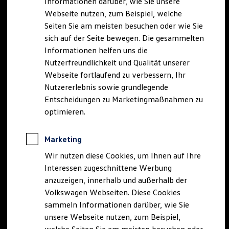
Informationen darüber, wie Sie unsere
Kfz-Versicherung für Nutzfahrzeuge
Webseite nutzen, zum Beispiel, welche
Restschuldversicherung
Wartungsverträge
Seiten Sie am meisten besuchen oder wie Sie
Besitzer & Service
sich auf der Seite bewegen. Die gesammelten
Reparatur & Service
Informationen helfen uns die
Sommer-Special
Reparatur, Pflege & Inspektion
Nutzerfreundlichkeit und Qualität unserer
Servicetermin anfragen
Webseite fortlaufend zu verbessern, Ihr
Service-Vorteile bei Volkswagen Nutzfahrzeuge
Nutzererlebnis sowie grundlegende
ServicePlus
Economy Service
Entscheidungen zu Marketingmaßnahmen zu
Räder & Reifen Service
optimieren.
Ersatzfahrzeuge
Notdienst und Pannenhilfe
Software, Konnektivität & Apps
Marketing
California App
VW Connect für Ihren ID. Buzz
Wir nutzen diese Cookies, um Ihnen auf Ihre
VW Connect für Ihren Transporter/Caravelle
Interessen zugeschnittene Werbung
VW Connect für Ihren Amarok
anzuzeigen, innerhalb und außerhalb der
VW Connect für andere Modelle
Connect Pro
Volkswagen Webseiten. Diese Cookies
Fleet Interface Data
sammeln Informationen darüber, wie Sie
Multistop Pathfinder
unsere Webseite nutzen, zum Beispiel,
Übersicht Software Updates
Hilfreiches für Besitzer