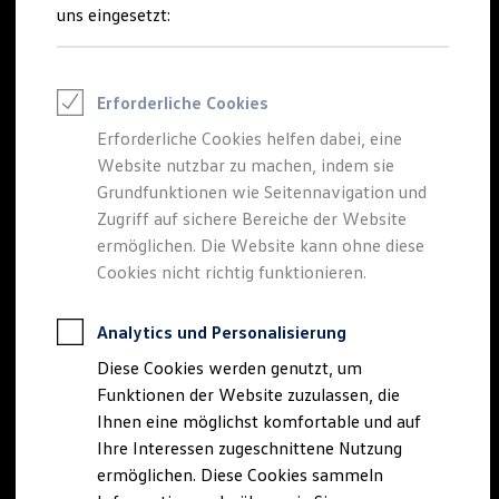
Rettungsdienste
uns eingesetzt:
ONE Business ID Vorteile
Fahrzeugsuche & Marktplatz
Fahrzeugsuche
Fahrzeuge online kaufen
Erforderliche Cookies
Digitaler Marktplatz
Kauf & Finanzierung
Erforderliche Cookies helfen dabei, eine
Online-Fahrzeugbewertung
Website nutzbar zu machen, indem sie
Aktionen & Angebote
E-Auto-Förderung
Grundfunktionen wie Seitennavigation und
Für Privatkunden
Zugriff auf sichere Bereiche der Website
Für Gewerbekunden
ermöglichen. Die Website kann ohne diese
Profi Paket
TopDeal
Cookies nicht richtig funktionieren.
Gebrauchtwagen
ProfiPartner für Gebrauchtwagen
Zertifizierte Gebrauchtwagen
Analytics und Personalisierung
Finanzierung
Diese Cookies werden genutzt, um
Für Privatkunden
Für Gewerbekunden
Funktionen der Website zuzulassen, die
Leasing
Ihnen eine möglichst komfortable und auf
Für Privatkunden
Ihre Interessen zugeschnittene Nutzung
Für Gewerbekunden
Versicherungen & Garantien
ermöglichen. Diese Cookies sammeln
Garantien