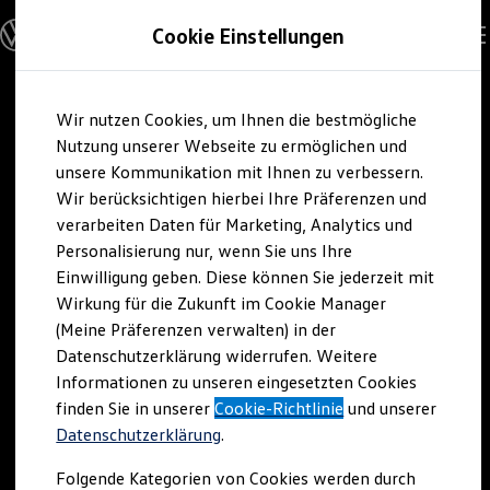
Modelle & Konfigurator
Cookie Einstellungen
Nutzfahrzeuge
Nutzfahrzeugkategorien entdecken
Modelle konfigurieren
Konfiguration laden
Zum
Zum
Modelle vergleichen
Wir nutzen Cookies, um Ihnen die bestmögliche
Hauptinhalt
Footer
Vorgängermodelle und Oldtimer
springen
springen
Nutzung unserer Webseite zu ermöglichen und
Vorgängermodelle
Oldtimer
unsere Kommunikation mit Ihnen zu verbessern.
Bulli Historie
Wir berücksichtigen hierbei Ihre Präferenzen und
Branchenlösungen & Gewerbekunden
verarbeiten Daten für Marketing, Analytics und
Umbaulösungen und Hersteller finden
Auf- und Umbauten entdecken & konfigurieren
Personalisierung nur, wenn Sie uns Ihre
Groß- und Sonderkunden
Einwilligung geben. Diese können Sie jederzeit mit
Großkunden
Wirkung für die Zukunft im Cookie Manager
Kommunen & Behörden
Journalisten
(Meine Präferenzen verwalten) in der
Sportvereine
Datenschutzerklärung widerrufen. Weitere
Branchenlösungen
Informationen zu unseren eingesetzten Cookies
Bau & Handwerk
Gewerbliche Personenbeförderung
finden Sie in unserer
Cookie-Richtlinie
und unserer
Service & mobile Werkstätten
Datenschutzerklärung
.
Kurier, Logistik & Handel
Kühlfahrzeuge
Folgende Kategorien von Cookies werden durch
Feuerwehr