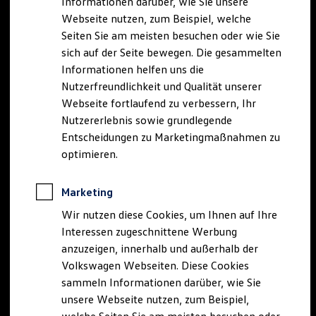
Informationen darüber, wie Sie unsere
Kfz-Versicherung für Nutzfahrzeuge
Webseite nutzen, zum Beispiel, welche
Restschuldversicherung
Wartungsverträge
Seiten Sie am meisten besuchen oder wie Sie
Besitzer & Service
sich auf der Seite bewegen. Die gesammelten
Reparatur & Service
Informationen helfen uns die
Sommer-Special
Reparatur, Pflege & Inspektion
Nutzerfreundlichkeit und Qualität unserer
Servicetermin anfragen
Webseite fortlaufend zu verbessern, Ihr
Service-Vorteile bei Volkswagen Nutzfahrzeuge
Nutzererlebnis sowie grundlegende
ServicePlus
Economy Service
Entscheidungen zu Marketingmaßnahmen zu
Räder & Reifen Service
optimieren.
Ersatzfahrzeuge
Notdienst und Pannenhilfe
Software, Konnektivität & Apps
Marketing
California App
VW Connect für Ihren ID. Buzz
Wir nutzen diese Cookies, um Ihnen auf Ihre
VW Connect für Ihren Transporter/Caravelle
Interessen zugeschnittene Werbung
VW Connect für Ihren Amarok
anzuzeigen, innerhalb und außerhalb der
VW Connect für andere Modelle
Connect Pro
Volkswagen Webseiten. Diese Cookies
Fleet Interface Data
sammeln Informationen darüber, wie Sie
Multistop Pathfinder
unsere Webseite nutzen, zum Beispiel,
Übersicht Software Updates
Hilfreiches für Besitzer