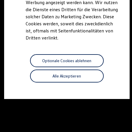
Werbung angezeigt werden kann. Wir nutzen
Autonomes Fahren
die Dienste eines Dritten für die Verarbeitung
Mehr zum ID. Buzz
Online Beratung
solcher Daten zu Marketing Zwecken. Diese
California Welt
Cookies werden, soweit dies zweckdienlich
California Club
ist, oftmals mit Seitenfunktionalitäten von
California Magazin & Ratgeber
Vanlife
Dritten verlinkt.
Ratgeber
Routen & Reisen
California Reisen & Erlebnisse
California App
Optionale Cookies ablehnen
California Lifestyle & Zubehör
Übernachten im California
Marke
Alle Akzeptieren
Unternehmen
Karriere
Karriere im Unternehmen
Karriere im Autohaus
Nachhaltigkeit
Kunden
Gesellschaft
Natur
Events
Rückblick VW Bus Festival 2023
75 Jahre Bulli Jubiläum