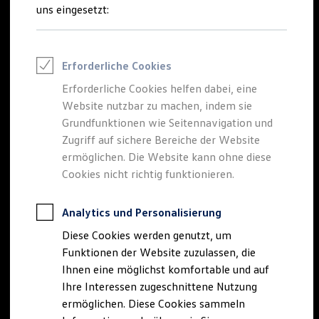
Rettungsdienste
uns eingesetzt:
ONE Business ID Vorteile
Fahrzeugsuche & Marktplatz
Fahrzeugsuche
Fahrzeuge online kaufen
Erforderliche Cookies
Digitaler Marktplatz
Kauf & Finanzierung
Erforderliche Cookies helfen dabei, eine
Online-Fahrzeugbewertung
Website nutzbar zu machen, indem sie
Aktionen & Angebote
E-Auto-Förderung
Grundfunktionen wie Seitennavigation und
Für Privatkunden
Zugriff auf sichere Bereiche der Website
Für Gewerbekunden
ermöglichen. Die Website kann ohne diese
Profi Paket
TopDeal
Cookies nicht richtig funktionieren.
Gebrauchtwagen
ProfiPartner für Gebrauchtwagen
Zertifizierte Gebrauchtwagen
Analytics und Personalisierung
Finanzierung
Diese Cookies werden genutzt, um
Für Privatkunden
Für Gewerbekunden
Funktionen der Website zuzulassen, die
Leasing
Ihnen eine möglichst komfortable und auf
Für Privatkunden
Ihre Interessen zugeschnittene Nutzung
Für Gewerbekunden
Versicherungen & Garantien
ermöglichen. Diese Cookies sammeln
Garantien