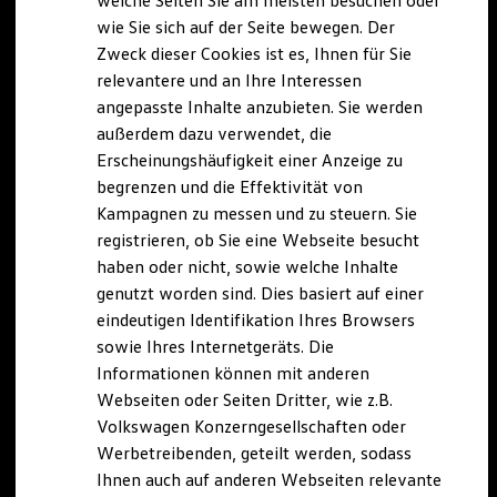
welche Seiten Sie am meisten besuchen oder
Digitales Bordbuch
wie Sie sich auf der Seite bewegen. Der
Fahrerassistenz- und Sicherheitssysteme
Zweck dieser Cookies ist es, Ihnen für Sie
Kontrollleuchten
Kurzfahrprofile und Ölverdünnung
relevantere und an Ihre Interessen
Batterieverordnung
angepasste Inhalte anzubieten. Sie werden
XTL-Dieselkraftstoff
außerdem dazu verwendet, die
Ersatzteile und Betriebsflüssigkeiten
Original Zubehör und Lifestyle Produkte
Erscheinungshäufigkeit einer Anzeige zu
myVolkswagen
begrenzen und die Effektivität von
myVolkswagen Business
Kampagnen zu messen und zu steuern. Sie
Elektrisch & Autonom
Elektro - & Hybridfahrzeuge
registrieren, ob Sie eine Webseite besucht
Unser Ansatz
haben oder nicht, sowie welche Inhalte
Klimafreundlicher Strom
genutzt worden sind. Dies basiert auf einer
Reichweite & Ladelösungen
Reichweitensimulator
eindeutigen Identifikation Ihres Browsers
Ladezeitensimulator
sowie Ihres Internetgeräts. Die
Ladelösungen für Privatkunden
Informationen können mit anderen
Ladelösungen für Gewerbekunden
Wallbox und Ladekabel
Webseiten oder Seiten Dritter, wie z.B.
Bidirektionales Laden
Volkswagen Konzerngesellschaften oder
Förderung & Kosten der Elektrofahrzeuge
Werbetreibenden, geteilt werden, sodass
Fördermöglichkeiten für Privatkunden
Fördermöglichkeiten für Gewerbekunden
Ihnen auch auf anderen Webseiten relevante
Kostensimulator