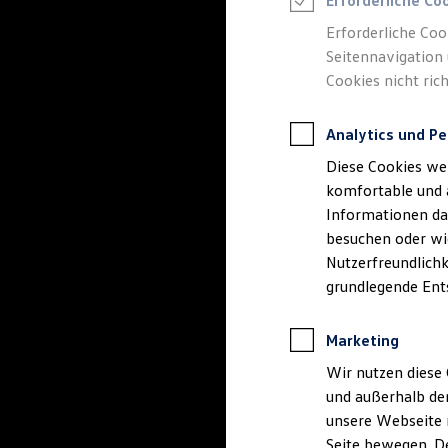
Erforderliche Co
Rettungsdienste
ONE Business ID Vorteile
Erforderliche Coo
Fahrzeugsuche & Marktplatz
Seitennavigation 
Fahrzeugsuche
Cookies nicht rich
Fahrzeuge online kaufen
Digitaler Marktplatz
Kauf & Finanzierung
Analytics und Pe
Online-Fahrzeugbewertung
Aktionen & Angebote
Diese Cookies we
E-Auto-Förderung
Für Privatkunden
komfortable und 
Für Gewerbekunden
Informationen dar
Profi Paket
besuchen oder wie
TopDeal
Gebrauchtwagen
Nutzerfreundlichk
ProfiPartner für Gebrauchtwagen
grundlegende Ent
Zertifizierte Gebrauchtwagen
Finanzierung
Für Privatkunden
Marketing
Für Gewerbekunden
Leasing
Wir nutzen diese 
Für Privatkunden
und außerhalb de
Für Gewerbekunden
unsere Webseite n
Versicherungen & Garantien
Garantien
Seite bewegen. De