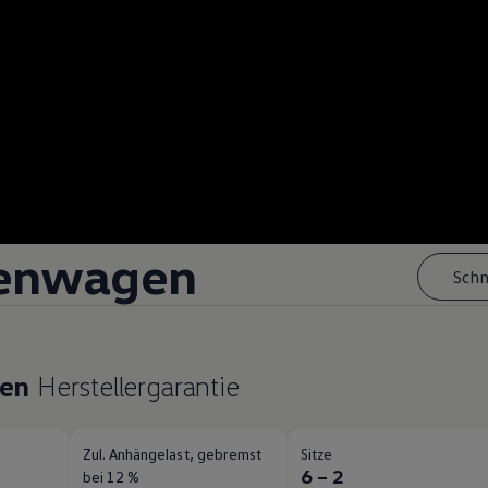
enwagen
Schn
ren
Herstellergarantie
Zul. Anhängelast, gebremst
Sitze
g
6 – 2
bei 12 %