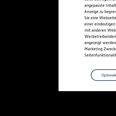
Kfz-Versicherung für Nutzfahrzeuge
angepasste Inhalt
Restschuldversicherung
Anzeige zu begren
Wartungsverträge
Besitzer & Service
Sie eine Webseite
Reparatur & Service
einer eindeutigen
Sommer-Special
mit anderen Webse
Reparatur, Pflege & Inspektion
Servicetermin anfragen
Werbetreibenden,
Service-Vorteile bei Volkswagen Nutzfahrzeuge
angezeigt werden 
ServicePlus
Marketing Zwecken
Economy Service
Räder & Reifen Service
Seitenfunktionali
Ersatzfahrzeuge
Notdienst und Pannenhilfe
Software, Konnektivität & Apps
California App
Optional
VW Connect für Ihren ID. Buzz
VW Connect für Ihren Transporter/Caravelle
VW Connect für Ihren Amarok
VW Connect für andere Modelle
Connect Pro
Fleet Interface Data
Multistop Pathfinder
Übersicht Software Updates
Hilfreiches für Besitzer