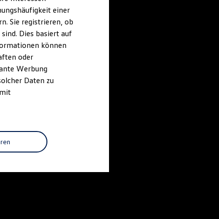
ungshäufigkeit einer
. Sie registrieren, ob
ind. Dies basiert auf
Informationen können
aften oder
evante Werbung
solcher Daten zu
 mit
eren