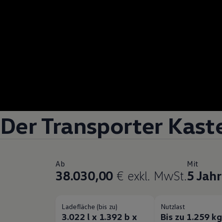
Der
Transporter
Kast
Ab
Mit
38.030,00
€ exkl. MwSt.
5 Jah
Ladefläche (bis zu)
Nutzlast
3.022 l x 1.392 b x
Bis zu 1.259 k