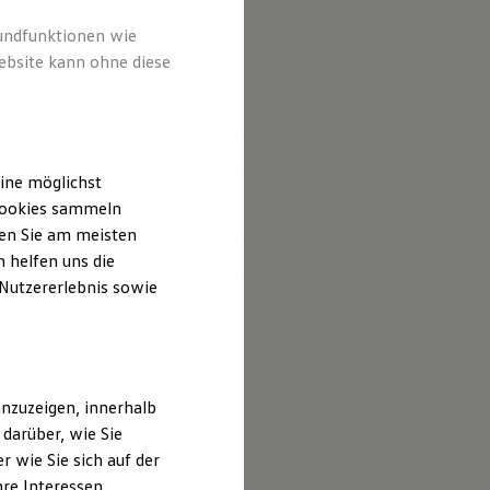
rundfunktionen wie
ebsite kann ohne diese
altet sind?
ine möglichst
 und deren
 Cookies sammeln
ten Sie am meisten
 helfen uns die
 Nutzererlebnis sowie
nzuzeigen, innerhalb
darüber, wie Sie
 wie Sie sich auf der
hre Interessen