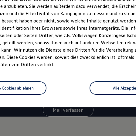
e anzubieten. Sie werden außerdem dazu verwendet, die Erschein
gen zur
Volkswagen
zen und die Effektivität von Kampagnen zu messen und zu steuern
 besucht haben oder nicht, sowie welche Inhalte genutzt worden s
gssuche? Kontaktieren
 Identifikation Ihres Browsers sowie Ihres Internetgeräts. Die 
iten oder Seiten Dritter, wie z.B. Volkswagen Konzerngesellsch
 geteilt werden, sodass Ihnen auch auf anderen Webseiten rel
kann. Wir nutzen die Dienste eines Dritten für die Verarbeitung 
*
0800 - 86 55 79 24 36
. Diese Cookies werden, soweit dies zweckdienlich ist, oftmals
täten von Dritten verlinkt.
Sie haben Fragen zur Nutzfahrzeugsuche? Rufen Sie uns an!
e kostenfreien Servicezeiten für Sie sind täglich von 08:00 - 20:0
äche unter 0800-Rufnummern stets kostenlos. Alle anfallenden G
e Cookies ablehnen
Alle Akzepti
Mail verfassen