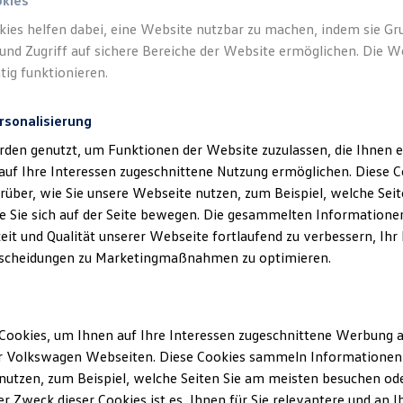
okies
kies helfen dabei, eine Website nutzbar zu machen, indem sie G
m den Online-Kauf
und Zugriff auf sichere Bereiche der Website ermöglichen. Die W
tig funktionieren.
uge, die für den Online-Kauf freigesch
rsonalisierung
be ich beim Online-Kauf?
rden genutzt, um Funktionen der Website zuzulassen, die Ihnen e
lle
Volkswagen
Nutzfahrzeuge
Partner
auf Ihre Interessen zugeschnittene Nutzung ermöglichen. Diese
ar?
über, wie Sie unsere Webseite nutzen, zum Beispiel, welche Sei
eug besichtigen?
 Sie sich auf der Seite bewegen. Die gesammelten Informationen
eit und Qualität unserer Webseite fortlaufend zu verbessern, Ihr
scheidungen zu Marketingmaßnahmen zu optimieren.
Mehr anzeigen (1)
ng!
Cookies, um Ihnen auf Ihre Interessen zugeschnittene Werbung a
r Volkswagen Webseiten. Diese Cookies sammeln Informationen 
utzen, zum Beispiel, welche Seiten Sie am meisten besuchen oder
r Zweck dieser Cookies ist es, Ihnen für Sie relevantere und an I