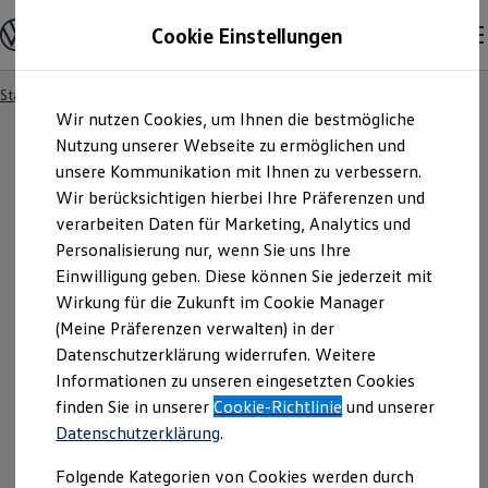
Modelle & Konfigurator
Cookie Einstellungen
Nutzfahrzeuge
Nutzfahrzeugkategorien entdecken
Modelle konfigurieren
Konfiguration laden
Startseite
Modelle & Konfigurator
Zum
Zum
Modelle vergleichen
Wir nutzen Cookies, um Ihnen die bestmögliche
Hauptinhalt
Footer
Vorgängermodelle und Oldtimer
springen
springen
Nutzung unserer Webseite zu ermöglichen und
Vorgängermodelle
Oldtimer
unsere Kommunikation mit Ihnen zu verbessern.
Bulli Historie
Wir berücksichtigen hierbei Ihre Präferenzen und
Ihre
Suchergebnisse
Branchenlösungen & Gewerbekunden
verarbeiten Daten für Marketing, Analytics und
Umbaulösungen und Hersteller finden
Auf- und Umbauten entdecken & konfigurieren
Personalisierung nur, wenn Sie uns Ihre
Groß- und Sonderkunden
Einwilligung geben. Diese können Sie jederzeit mit
Großkunden
Wirkung für die Zukunft im Cookie Manager
Kommunen & Behörden
Journalisten
(Meine Präferenzen verwalten) in der
Sportvereine
Datenschutzerklärung widerrufen. Weitere
Branchenlösungen
Informationen zu unseren eingesetzten Cookies
Bau & Handwerk
Gewerbliche Personenbeförderung
finden Sie in unserer
Cookie-Richtlinie
und unserer
Service & mobile Werkstätten
Fragen rund um den Online-
Datenschutzerklärung
.
Kurier, Logistik & Handel
Menschen mit Behinderung
Kauf
Folgende Kategorien von Cookies werden durch
Kühlfahrzeuge