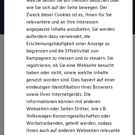
welche Seiten Sie am meisten besuchen oder
* Für Anrufer sind Gespräche unter 0800-Rufnummern stets
Hilfreiches für Besitzer
wie Sie sich auf der Seite bewegen. Der
Digitales Bordbuch
kostenlos. Alle anfallenden Gebühren trägt
Volkswagen
.
Zweck dieser Cookies ist es, Ihnen für Sie
Fahrerassistenz- und Sicherheitssysteme
Kontrollleuchten
relevantere und an Ihre Interessen
Kurzfahrprofile und Ölverdünnung
Mail verfassen
angepasste Inhalte anzubieten. Sie werden
Batterieverordnung
außerdem dazu verwendet, die
XTL-Dieselkraftstoff
Ersatzteile und Betriebsflüssigkeiten
Erscheinungshäufigkeit einer Anzeige zu
Original Zubehör und Lifestyle Produkte
begrenzen und die Effektivität von
myVolkswagen
Kampagnen zu messen und zu steuern. Sie
myVolkswagen Business
Elektrisch & Autonom
registrieren, ob Sie eine Webseite besucht
Elektro - & Hybridfahrzeuge
haben oder nicht, sowie welche Inhalte
Unser Ansatz
genutzt worden sind. Dies basiert auf einer
Klimafreundlicher Strom
Reichweite & Ladelösungen
eindeutigen Identifikation Ihres Browsers
Reichweitensimulator
sowie Ihres Internetgeräts. Die
Ladezeitensimulator
Informationen können mit anderen
Ladelösungen für Privatkunden
Ladelösungen für Gewerbekunden
Webseiten oder Seiten Dritter, wie z.B.
Wallbox und Ladekabel
Volkswagen Konzerngesellschaften oder
Bidirektionales Laden
Werbetreibenden, geteilt werden, sodass
Förderung & Kosten der Elektrofahrzeuge
Fördermöglichkeiten für Privatkunden
Ihnen auch auf anderen Webseiten relevante
Fördermöglichkeiten für Gewerbekunden