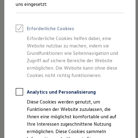
Feuerwehr
uns eingesetzt:
Rettungsdienste
Wo finde ich Fahrzeuge, die für
ONE Business ID Vorteile
den Online-Kauf freigeschaltet
Fahrzeugsuche & Marktplatz
Fahrzeugsuche
sind?
Erforderliche Cookies
Fahrzeuge online kaufen
Welche Vorteile habe ich beim
Digitaler Marktplatz
Erforderliche Cookies helfen dabei, eine
Kauf & Finanzierung
Online-Kauf?
Website nutzbar zu machen, indem sie
Online-Fahrzeugbewertung
Warum sind nicht alle
Aktionen & Angebote
Grundfunktionen wie Seitennavigation und
E-Auto-Förderung
Volkswagen
Nutzfahrzeuge
Zugriff auf sichere Bereiche der Website
Für Privatkunden
Partner und deren Fahrzeuge
ermöglichen. Die Website kann ohne diese
Für Gewerbekunden
verfügbar?
Profi Paket
Cookies nicht richtig funktionieren.
TopDeal
Kann ich das Fahrzeug
Gebrauchtwagen
besichtigen?
ProfiPartner für Gebrauchtwagen
Analytics und Personalisierung
Zertifizierte Gebrauchtwagen
Diese Cookies werden genutzt, um
Finanzierung
Für Privatkunden
Funktionen der Website zuzulassen, die
Mehr anzeigen (1)
Für Gewerbekunden
Ihnen eine möglichst komfortable und auf
Leasing
Ihre Interessen zugeschnittene Nutzung
Für Privatkunden
Weitere Fragen? Hier entlang!
Für Gewerbekunden
ermöglichen. Diese Cookies sammeln
Versicherungen & Garantien