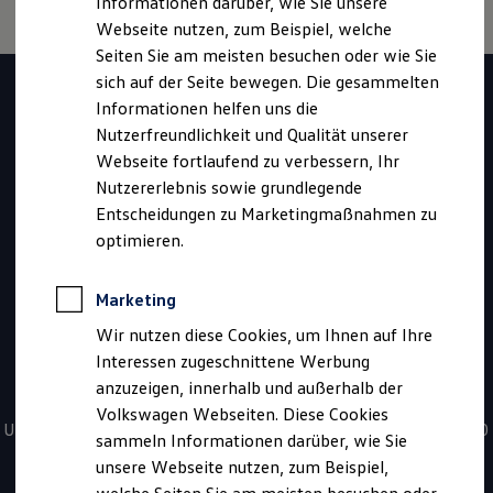
Informationen darüber, wie Sie unsere
Garantien
Webseite nutzen, zum Beispiel, welche
Kfz-Versicherung für Nutzfahrzeuge
Restschuldversicherung
Seiten Sie am meisten besuchen oder wie Sie
Haben Sie Fragen zur
Wartungsverträge
sich auf der Seite bewegen. Die gesammelten
Besitzer & Service
Informationen helfen uns die
Reparatur & Service
Volkswagen
Sommer-Special
Nutzerfreundlichkeit und Qualität unserer
Reparatur, Pflege & Inspektion
Webseite fortlaufend zu verbessern, Ihr
Nutzfahrzeuge
Servicetermin anfragen
Nutzererlebnis sowie grundlegende
Service-Vorteile bei Volkswagen Nutzfahrzeuge
ServicePlus
Entscheidungen zu Marketingmaßnahmen zu
Fahrzeugssuche?
Economy Service
optimieren.
Räder & Reifen Service
Ersatzfahrzeuge
Kontaktieren Sie uns
Notdienst und Pannenhilfe
Marketing
Software, Konnektivität & Apps
California App
Wir nutzen diese Cookies, um Ihnen auf Ihre
VW Connect für Ihren ID. Buzz
*
0800 - 86 55 79 24 36
Interessen zugeschnittene Werbung
VW Connect für Ihren Transporter/Caravelle
anzuzeigen, innerhalb und außerhalb der
VW Connect für Ihren Amarok
Sie haben Fragen zur Nutzfahrzeugsuche? Rufen Sie uns an!
VW Connect für andere Modelle
Volkswagen Webseiten. Diese Cookies
Connect Pro
Unsere kostenfreien Servicezeiten für Sie sind täglich von 08:00
sammeln Informationen darüber, wie Sie
Fleet Interface Data
- 20:00 Uhr.
unsere Webseite nutzen, zum Beispiel,
Multistop Pathfinder
Übersicht Software Updates