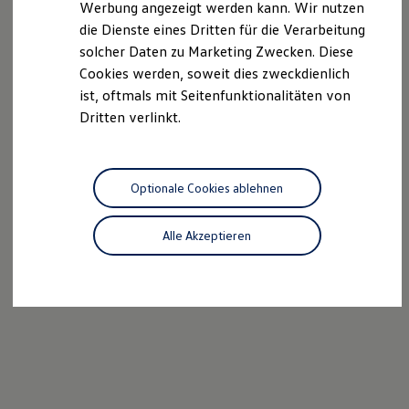
Werbung angezeigt werden kann. Wir nutzen
Kostensimulator
die Dienste eines Dritten für die Verarbeitung
Autonomes Fahren
Mehr zum ID. Buzz
solcher Daten zu Marketing Zwecken. Diese
Online Beratung
Cookies werden, soweit dies zweckdienlich
California Welt
ist, oftmals mit Seitenfunktionalitäten von
California Club
California Magazin & Ratgeber
Dritten verlinkt.
Vanlife
Ratgeber
Routen & Reisen
California Reisen & Erlebnisse
Optionale Cookies ablehnen
California App
California Lifestyle & Zubehör
Übernachten im California
Alle Akzeptieren
Marke
Unternehmen
Karriere
Karriere im Unternehmen
Karriere im Autohaus
Nachhaltigkeit
Kunden
Gesellschaft
Natur
Events
Rückblick VW Bus Festival 2023