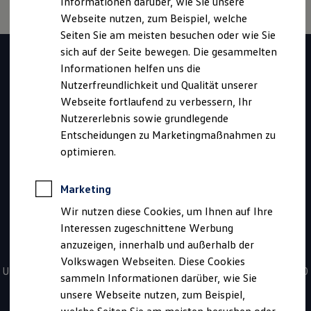
Informationen darüber, wie Sie unsere
Kfz-Versicherung für Nutzfahrzeuge
Webseite nutzen, zum Beispiel, welche
Restschuldversicherung
Wartungsverträge
Seiten Sie am meisten besuchen oder wie Sie
Haben Sie Fragen zur
Besitzer & Service
sich auf der Seite bewegen. Die gesammelten
Reparatur & Service
Informationen helfen uns die
Sommer-Special
Volkswagen
Reparatur, Pflege & Inspektion
Nutzerfreundlichkeit und Qualität unserer
Servicetermin anfragen
Webseite fortlaufend zu verbessern, Ihr
Nutzfahrzeuge
Service-Vorteile bei Volkswagen Nutzfahrzeuge
Nutzererlebnis sowie grundlegende
ServicePlus
Economy Service
Entscheidungen zu Marketingmaßnahmen zu
Fahrzeugssuche?
Räder & Reifen Service
optimieren.
Ersatzfahrzeuge
Notdienst und Pannenhilfe
Kontaktieren Sie uns
Software, Konnektivität & Apps
Marketing
California App
VW Connect für Ihren ID. Buzz
Wir nutzen diese Cookies, um Ihnen auf Ihre
VW Connect für Ihren Transporter/Caravelle
*
0800 - 86 55 79 24 36
Interessen zugeschnittene Werbung
VW Connect für Ihren Amarok
anzuzeigen, innerhalb und außerhalb der
VW Connect für andere Modelle
Sie haben Fragen zur Nutzfahrzeugsuche? Rufen Sie uns an!
Connect Pro
Volkswagen Webseiten. Diese Cookies
Fleet Interface Data
Unsere kostenfreien Servicezeiten für Sie sind täglich von 08:00
sammeln Informationen darüber, wie Sie
Multistop Pathfinder
- 20:00 Uhr.
unsere Webseite nutzen, zum Beispiel,
Übersicht Software Updates
Hilfreiches für Besitzer