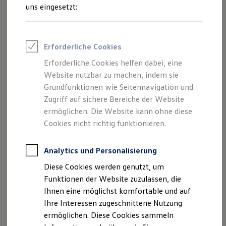
Rettungsdienste
uns eingesetzt:
ONE Business ID Vorteile
Wo finde ich Fahrzeuge, die für
Fahrzeugsuche & Marktplatz
den Online-Kauf freigeschaltet
Fahrzeugsuche
Fahrzeuge online kaufen
sind?
Erforderliche Cookies
Digitaler Marktplatz
Welche Vorteile habe ich beim
Kauf & Finanzierung
Erforderliche Cookies helfen dabei, eine
Online-Fahrzeugbewertung
Online-Kauf?
Website nutzbar zu machen, indem sie
Aktionen & Angebote
Warum sind nicht alle
E-Auto-Förderung
Grundfunktionen wie Seitennavigation und
Für Privatkunden
Volkswagen
Nutzfahrzeuge
Zugriff auf sichere Bereiche der Website
Für Gewerbekunden
Partner und deren Fahrzeuge
ermöglichen. Die Website kann ohne diese
Profi Paket
verfügbar?
TopDeal
Cookies nicht richtig funktionieren.
Gebrauchtwagen
Kann ich das Fahrzeug
ProfiPartner für Gebrauchtwagen
besichtigen?
Zertifizierte Gebrauchtwagen
Analytics und Personalisierung
Finanzierung
Diese Cookies werden genutzt, um
Für Privatkunden
Für Gewerbekunden
Funktionen der Website zuzulassen, die
Mehr anzeigen (1)
Leasing
Ihnen eine möglichst komfortable und auf
Für Privatkunden
Ihre Interessen zugeschnittene Nutzung
Für Gewerbekunden
Weitere Fragen? Hier entlang!
Versicherungen & Garantien
ermöglichen. Diese Cookies sammeln
Garantien