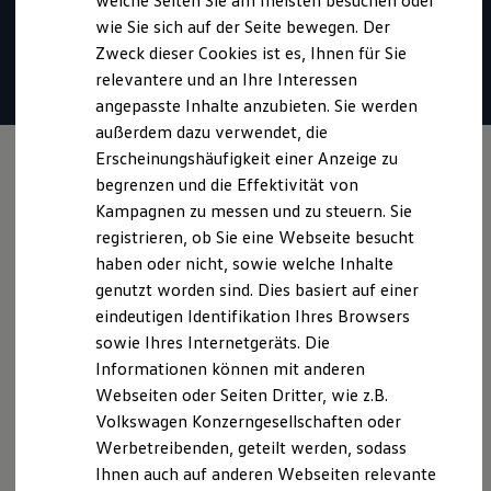
welche Seiten Sie am meisten besuchen oder
* Für Anrufer sind Gespräche unter 0800-Rufnummern stets
Digitales Bordbuch
wie Sie sich auf der Seite bewegen. Der
Fahrerassistenz- und Sicherheitssysteme
kostenlos. Alle anfallenden Gebühren trägt
Volkswagen
.
Zweck dieser Cookies ist es, Ihnen für Sie
Kontrollleuchten
Kurzfahrprofile und Ölverdünnung
relevantere und an Ihre Interessen
Batterieverordnung
Mail verfassen
angepasste Inhalte anzubieten. Sie werden
XTL-Dieselkraftstoff
außerdem dazu verwendet, die
Ersatzteile und Betriebsflüssigkeiten
Original Zubehör und Lifestyle Produkte
Erscheinungshäufigkeit einer Anzeige zu
myVolkswagen
begrenzen und die Effektivität von
myVolkswagen Business
Kampagnen zu messen und zu steuern. Sie
Elektrisch & Autonom
Elektro - & Hybridfahrzeuge
registrieren, ob Sie eine Webseite besucht
Unser Ansatz
haben oder nicht, sowie welche Inhalte
Klimafreundlicher Strom
genutzt worden sind. Dies basiert auf einer
Reichweite & Ladelösungen
Reichweitensimulator
eindeutigen Identifikation Ihres Browsers
Ladezeitensimulator
sowie Ihres Internetgeräts. Die
Ladelösungen für Privatkunden
Informationen können mit anderen
Ladelösungen für Gewerbekunden
Wallbox und Ladekabel
Webseiten oder Seiten Dritter, wie z.B.
Bidirektionales Laden
Volkswagen Konzerngesellschaften oder
Förderung & Kosten der Elektrofahrzeuge
Werbetreibenden, geteilt werden, sodass
Fördermöglichkeiten für Privatkunden
Fördermöglichkeiten für Gewerbekunden
Ihnen auch auf anderen Webseiten relevante
Kostensimulator