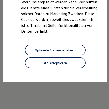
Werbung angezeigt werden kann. Wir nutzen
Autonomes Fahren
die Dienste eines Dritten für die Verarbeitung
Mehr zum ID. Buzz
Online Beratung
solcher Daten zu Marketing Zwecken. Diese
California Welt
Cookies werden, soweit dies zweckdienlich
California Club
ist, oftmals mit Seitenfunktionalitäten von
California Magazin & Ratgeber
Vanlife
Dritten verlinkt.
Ratgeber
Routen & Reisen
California Reisen & Erlebnisse
California App
Optionale Cookies ablehnen
California Lifestyle & Zubehör
Übernachten im California
Marke
Alle Akzeptieren
Unternehmen
Karriere
Karriere im Unternehmen
Karriere im Autohaus
Nachhaltigkeit
Kunden
Gesellschaft
Natur
Events
Rückblick VW Bus Festival 2023
75 Jahre Bulli Jubiläum