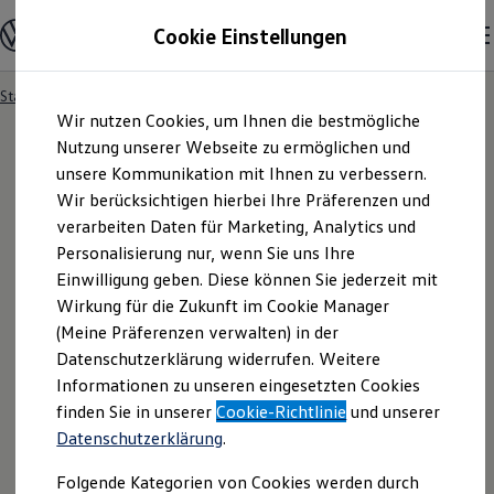
Modelle & Konfigurator
Cookie Einstellungen
Nutzfahrzeuge
Nutzfahrzeugkategorien entdecken
Modelle konfigurieren
Konfiguration laden
Startseite
Modelle & Konfigurator
Zum
Zum
Modelle vergleichen
Wir nutzen Cookies, um Ihnen die bestmögliche
Hauptinhalt
Footer
Vorgängermodelle und Oldtimer
springen
springen
Nutzung unserer Webseite zu ermöglichen und
Vorgängermodelle
Oldtimer
unsere Kommunikation mit Ihnen zu verbessern.
Bulli Historie
Wir berücksichtigen hierbei Ihre Präferenzen und
Ihre
Suchergebnisse
Branchenlösungen & Gewerbekunden
verarbeiten Daten für Marketing, Analytics und
Umbaulösungen und Hersteller finden
Auf- und Umbauten entdecken & konfigurieren
Personalisierung nur, wenn Sie uns Ihre
Groß- und Sonderkunden
Einwilligung geben. Diese können Sie jederzeit mit
Großkunden
Wirkung für die Zukunft im Cookie Manager
Kommunen & Behörden
Journalisten
(Meine Präferenzen verwalten) in der
Sportvereine
Datenschutzerklärung widerrufen. Weitere
Branchenlösungen
Informationen zu unseren eingesetzten Cookies
Bau & Handwerk
Gewerbliche Personenbeförderung
finden Sie in unserer
Cookie-Richtlinie
und unserer
Service & mobile Werkstätten
Fragen rund um den Online-
Datenschutzerklärung
.
Kurier, Logistik & Handel
Kühlfahrzeuge
Kauf
Folgende Kategorien von Cookies werden durch
Feuerwehr