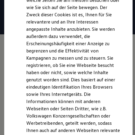
welche Seiten Sie am meisten besuchen oder
* Für Anrufer sind Gespräche unter 0800-Rufnummern stets
Hilfreiches für Besitzer
wie Sie sich auf der Seite bewegen. Der
Digitales Bordbuch
kostenlos. Alle anfallenden Gebühren trägt
Volkswagen
.
Zweck dieser Cookies ist es, Ihnen für Sie
Fahrerassistenz- und Sicherheitssysteme
Kontrollleuchten
relevantere und an Ihre Interessen
Kurzfahrprofile und Ölverdünnung
Mail verfassen
angepasste Inhalte anzubieten. Sie werden
Batterieverordnung
außerdem dazu verwendet, die
XTL-Dieselkraftstoff
Ersatzteile und Betriebsflüssigkeiten
Erscheinungshäufigkeit einer Anzeige zu
Original Zubehör und Lifestyle Produkte
begrenzen und die Effektivität von
myVolkswagen
Kampagnen zu messen und zu steuern. Sie
myVolkswagen Business
Elektrisch & Autonom
registrieren, ob Sie eine Webseite besucht
Elektro - & Hybridfahrzeuge
haben oder nicht, sowie welche Inhalte
Unser Ansatz
genutzt worden sind. Dies basiert auf einer
Klimafreundlicher Strom
Reichweite & Ladelösungen
eindeutigen Identifikation Ihres Browsers
Reichweitensimulator
sowie Ihres Internetgeräts. Die
Ladezeitensimulator
Informationen können mit anderen
Ladelösungen für Privatkunden
Ladelösungen für Gewerbekunden
Webseiten oder Seiten Dritter, wie z.B.
Wallbox und Ladekabel
Volkswagen Konzerngesellschaften oder
Bidirektionales Laden
Werbetreibenden, geteilt werden, sodass
Förderung & Kosten der Elektrofahrzeuge
Fördermöglichkeiten für Privatkunden
Ihnen auch auf anderen Webseiten relevante
Fördermöglichkeiten für Gewerbekunden