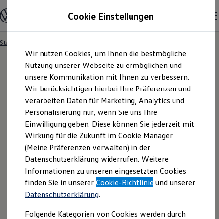
Modelle & Konfigurator
Cookie Einstellungen
Nutzfahrzeuge
Nutzfahrzeugkategorien entdecken
Modelle konfigurieren
Konfiguration laden
Startseite
Modelle & Konfigurator
Zum
Zum
Modelle vergleichen
Wir nutzen Cookies, um Ihnen die bestmögliche
Hauptinhalt
Footer
Vorgängermodelle und Oldtimer
springen
springen
Nutzung unserer Webseite zu ermöglichen und
Vorgängermodelle
Oldtimer
unsere Kommunikation mit Ihnen zu verbessern.
Bulli Historie
Wir berücksichtigen hierbei Ihre Präferenzen und
Ihre
Suchergebnisse
Branchenlösungen & Gewerbekunden
verarbeiten Daten für Marketing, Analytics und
Umbaulösungen und Hersteller finden
Auf- und Umbauten entdecken & konfigurieren
Personalisierung nur, wenn Sie uns Ihre
Groß- und Sonderkunden
Einwilligung geben. Diese können Sie jederzeit mit
Großkunden
Wirkung für die Zukunft im Cookie Manager
Kommunen & Behörden
Journalisten
(Meine Präferenzen verwalten) in der
Sportvereine
Datenschutzerklärung widerrufen. Weitere
Branchenlösungen
Informationen zu unseren eingesetzten Cookies
Bau & Handwerk
Gewerbliche Personenbeförderung
finden Sie in unserer
Cookie-Richtlinie
und unserer
Service & mobile Werkstätten
Fragen rund um den Online-
Datenschutzerklärung
.
Kurier, Logistik & Handel
Menschen mit Behinderung
Kauf
Folgende Kategorien von Cookies werden durch
Kühlfahrzeuge