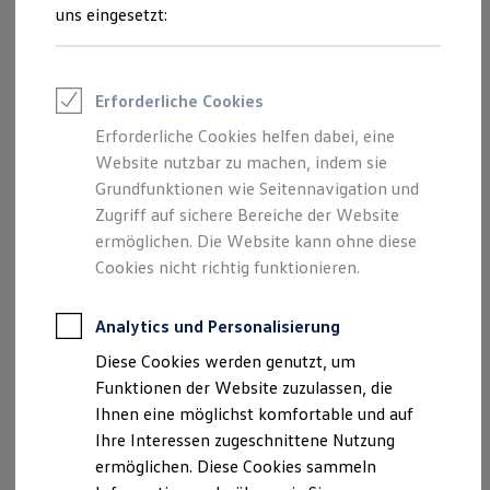
Feuerwehr
uns eingesetzt:
Rettungsdienste
Wo finde ich Fahrzeuge, die für
ONE Business ID Vorteile
den Online-Kauf freigeschaltet
Fahrzeugsuche & Marktplatz
Fahrzeugsuche
sind?
Erforderliche Cookies
Fahrzeuge online kaufen
Welche Vorteile habe ich beim
Digitaler Marktplatz
Erforderliche Cookies helfen dabei, eine
Kauf & Finanzierung
Online-Kauf?
Website nutzbar zu machen, indem sie
Online-Fahrzeugbewertung
Warum sind nicht alle
Aktionen & Angebote
Grundfunktionen wie Seitennavigation und
E-Auto-Förderung
Volkswagen
Nutzfahrzeuge
Zugriff auf sichere Bereiche der Website
Für Privatkunden
Partner und deren Fahrzeuge
ermöglichen. Die Website kann ohne diese
Für Gewerbekunden
verfügbar?
Profi Paket
Cookies nicht richtig funktionieren.
TopDeal
Kann ich das Fahrzeug
Gebrauchtwagen
besichtigen?
ProfiPartner für Gebrauchtwagen
Analytics und Personalisierung
Zertifizierte Gebrauchtwagen
Diese Cookies werden genutzt, um
Finanzierung
Für Privatkunden
Funktionen der Website zuzulassen, die
Mehr anzeigen (1)
Für Gewerbekunden
Ihnen eine möglichst komfortable und auf
Leasing
Ihre Interessen zugeschnittene Nutzung
Für Privatkunden
Weitere Fragen? Hier entlang!
Für Gewerbekunden
ermöglichen. Diese Cookies sammeln
Versicherungen & Garantien