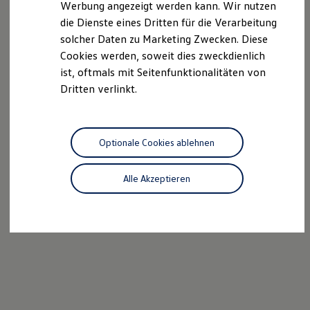
Werbung angezeigt werden kann. Wir nutzen
Kostensimulator
die Dienste eines Dritten für die Verarbeitung
Autonomes Fahren
Mehr zum ID. Buzz
solcher Daten zu Marketing Zwecken. Diese
Online Beratung
Cookies werden, soweit dies zweckdienlich
California Welt
ist, oftmals mit Seitenfunktionalitäten von
California Club
California Magazin & Ratgeber
Dritten verlinkt.
Vanlife
Ratgeber
Routen & Reisen
California Reisen & Erlebnisse
Optionale Cookies ablehnen
California App
California Lifestyle & Zubehör
Übernachten im California
Alle Akzeptieren
Marke
Unternehmen
Karriere
Karriere im Unternehmen
Karriere im Autohaus
Nachhaltigkeit
Kunden
Gesellschaft
Natur
Events
Rückblick VW Bus Festival 2023