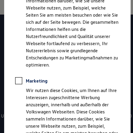
Informationen darüber, wie Sie unsere
Garantien
Webseite nutzen, zum Beispiel, welche
Kfz-Versicherung für Nutzfahrzeuge
Restschuldversicherung
Seiten Sie am meisten besuchen oder wie Sie
Haben Sie Fragen zur
Wartungsverträge
sich auf der Seite bewegen. Die gesammelten
Besitzer & Service
Informationen helfen uns die
Reparatur & Service
Volkswagen
Sommer-Special
Nutzerfreundlichkeit und Qualität unserer
Reparatur, Pflege & Inspektion
Webseite fortlaufend zu verbessern, Ihr
Nutzfahrzeuge
Servicetermin anfragen
Nutzererlebnis sowie grundlegende
Service-Vorteile bei Volkswagen Nutzfahrzeuge
ServicePlus
Entscheidungen zu Marketingmaßnahmen zu
Fahrzeugssuche?
Economy Service
optimieren.
Räder & Reifen Service
Ersatzfahrzeuge
Kontaktieren Sie uns
Notdienst und Pannenhilfe
Marketing
Software, Konnektivität & Apps
California App
Wir nutzen diese Cookies, um Ihnen auf Ihre
VW Connect für Ihren ID. Buzz
*
0800 - 86 55 79 24 36
Interessen zugeschnittene Werbung
VW Connect für Ihren Transporter/Caravelle
anzuzeigen, innerhalb und außerhalb der
VW Connect für Ihren Amarok
Sie haben Fragen zur Nutzfahrzeugsuche? Rufen Sie uns an!
VW Connect für andere Modelle
Volkswagen Webseiten. Diese Cookies
Connect Pro
Unsere kostenfreien Servicezeiten für Sie sind täglich von 08:00
sammeln Informationen darüber, wie Sie
Fleet Interface Data
- 20:00 Uhr.
unsere Webseite nutzen, zum Beispiel,
Multistop Pathfinder
Übersicht Software Updates