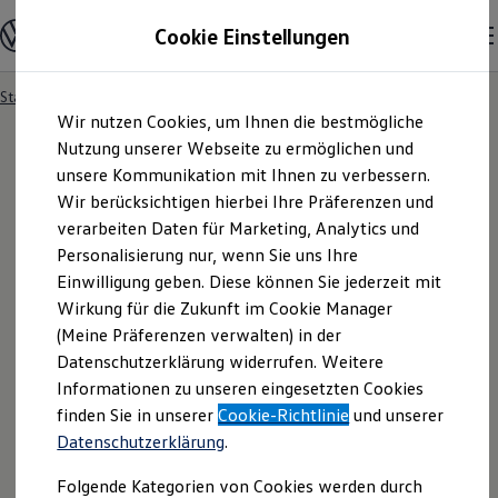
Modelle & Konfigurator
Cookie Einstellungen
Nutzfahrzeuge
Nutzfahrzeugkategorien entdecken
Modelle konfigurieren
Konfiguration laden
Startseite
Modelle & Konfigurator
Zum
Zum
Modelle vergleichen
Wir nutzen Cookies, um Ihnen die bestmögliche
Hauptinhalt
Footer
Vorgängermodelle und Oldtimer
springen
springen
Nutzung unserer Webseite zu ermöglichen und
Vorgängermodelle
Oldtimer
unsere Kommunikation mit Ihnen zu verbessern.
Bulli Historie
Wir berücksichtigen hierbei Ihre Präferenzen und
Ihre
Suchergebnisse
Branchenlösungen & Gewerbekunden
verarbeiten Daten für Marketing, Analytics und
Umbaulösungen und Hersteller finden
Auf- und Umbauten entdecken & konfigurieren
Personalisierung nur, wenn Sie uns Ihre
Groß- und Sonderkunden
Einwilligung geben. Diese können Sie jederzeit mit
Großkunden
Wirkung für die Zukunft im Cookie Manager
Kommunen & Behörden
Journalisten
(Meine Präferenzen verwalten) in der
Sportvereine
Datenschutzerklärung widerrufen. Weitere
Branchenlösungen
Informationen zu unseren eingesetzten Cookies
Bau & Handwerk
Gewerbliche Personenbeförderung
finden Sie in unserer
Cookie-Richtlinie
und unserer
Service & mobile Werkstätten
Fragen rund um den Online-
Datenschutzerklärung
.
Kurier, Logistik & Handel
Kühlfahrzeuge
Kauf
Folgende Kategorien von Cookies werden durch
Feuerwehr