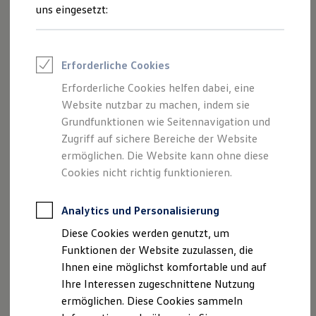
Rettungsdienste
uns eingesetzt:
ONE Business ID Vorteile
Wo finde ich Fahrzeuge, die für
Fahrzeugsuche & Marktplatz
den Online-Kauf freigeschaltet
Fahrzeugsuche
Fahrzeuge online kaufen
sind?
Erforderliche Cookies
Digitaler Marktplatz
Welche Vorteile habe ich beim
Kauf & Finanzierung
Erforderliche Cookies helfen dabei, eine
Online-Fahrzeugbewertung
Online-Kauf?
Website nutzbar zu machen, indem sie
Aktionen & Angebote
Warum sind nicht alle
E-Auto-Förderung
Grundfunktionen wie Seitennavigation und
Für Privatkunden
Volkswagen
Nutzfahrzeuge
Zugriff auf sichere Bereiche der Website
Für Gewerbekunden
Partner und deren Fahrzeuge
ermöglichen. Die Website kann ohne diese
Profi Paket
verfügbar?
TopDeal
Cookies nicht richtig funktionieren.
Gebrauchtwagen
Kann ich das Fahrzeug
ProfiPartner für Gebrauchtwagen
besichtigen?
Zertifizierte Gebrauchtwagen
Analytics und Personalisierung
Finanzierung
Diese Cookies werden genutzt, um
Für Privatkunden
Für Gewerbekunden
Funktionen der Website zuzulassen, die
Mehr anzeigen (1)
Leasing
Ihnen eine möglichst komfortable und auf
Für Privatkunden
Ihre Interessen zugeschnittene Nutzung
Für Gewerbekunden
Weitere Fragen? Hier entlang!
Versicherungen & Garantien
ermöglichen. Diese Cookies sammeln
Garantien