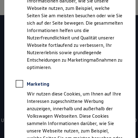
Informationen darüber, wie Sie unsere
Kfz-Versicherung für Nutzfahrzeuge
Webseite nutzen, zum Beispiel, welche
Restschuldversicherung
Wartungsverträge
Seiten Sie am meisten besuchen oder wie Sie
Haben Sie Fragen zur
Besitzer & Service
sich auf der Seite bewegen. Die gesammelten
Reparatur & Service
Informationen helfen uns die
Sommer-Special
Volkswagen
Reparatur, Pflege & Inspektion
Nutzerfreundlichkeit und Qualität unserer
Servicetermin anfragen
Webseite fortlaufend zu verbessern, Ihr
Nutzfahrzeuge
Service-Vorteile bei Volkswagen Nutzfahrzeuge
Nutzererlebnis sowie grundlegende
ServicePlus
Economy Service
Entscheidungen zu Marketingmaßnahmen zu
Fahrzeugssuche?
Räder & Reifen Service
optimieren.
Ersatzfahrzeuge
Notdienst und Pannenhilfe
Kontaktieren Sie uns
Software, Konnektivität & Apps
Marketing
California App
VW Connect für Ihren ID. Buzz
Wir nutzen diese Cookies, um Ihnen auf Ihre
VW Connect für Ihren Transporter/Caravelle
*
0800 - 86 55 79 24 36
Interessen zugeschnittene Werbung
VW Connect für Ihren Amarok
anzuzeigen, innerhalb und außerhalb der
VW Connect für andere Modelle
Sie haben Fragen zur Nutzfahrzeugsuche? Rufen Sie uns an!
Connect Pro
Volkswagen Webseiten. Diese Cookies
Fleet Interface Data
Unsere kostenfreien Servicezeiten für Sie sind täglich von 08:00
sammeln Informationen darüber, wie Sie
Multistop Pathfinder
- 20:00 Uhr.
unsere Webseite nutzen, zum Beispiel,
Übersicht Software Updates
Hilfreiches für Besitzer