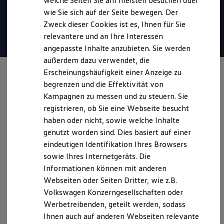
welche Seiten Sie am meisten besuchen oder
* Für Anrufer sind Gespräche unter 0800-Rufnummern stets
Digitales Bordbuch
wie Sie sich auf der Seite bewegen. Der
Fahrerassistenz- und Sicherheitssysteme
kostenlos. Alle anfallenden Gebühren trägt
Volkswagen
.
Zweck dieser Cookies ist es, Ihnen für Sie
Kontrollleuchten
Kurzfahrprofile und Ölverdünnung
relevantere und an Ihre Interessen
Batterieverordnung
Mail verfassen
angepasste Inhalte anzubieten. Sie werden
XTL-Dieselkraftstoff
außerdem dazu verwendet, die
Ersatzteile und Betriebsflüssigkeiten
Original Zubehör und Lifestyle Produkte
Erscheinungshäufigkeit einer Anzeige zu
myVolkswagen
begrenzen und die Effektivität von
myVolkswagen Business
Kampagnen zu messen und zu steuern. Sie
Elektrisch & Autonom
Elektro - & Hybridfahrzeuge
registrieren, ob Sie eine Webseite besucht
Unser Ansatz
haben oder nicht, sowie welche Inhalte
Klimafreundlicher Strom
genutzt worden sind. Dies basiert auf einer
Reichweite & Ladelösungen
Reichweitensimulator
eindeutigen Identifikation Ihres Browsers
Ladezeitensimulator
sowie Ihres Internetgeräts. Die
Ladelösungen für Privatkunden
Informationen können mit anderen
Ladelösungen für Gewerbekunden
Wallbox und Ladekabel
Webseiten oder Seiten Dritter, wie z.B.
Bidirektionales Laden
Volkswagen Konzerngesellschaften oder
Förderung & Kosten der Elektrofahrzeuge
Werbetreibenden, geteilt werden, sodass
Fördermöglichkeiten für Privatkunden
Fördermöglichkeiten für Gewerbekunden
Ihnen auch auf anderen Webseiten relevante
Kostensimulator