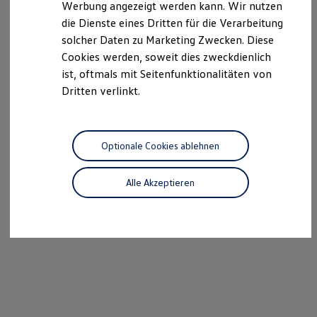
Werbung angezeigt werden kann. Wir nutzen
Autonomes Fahren
die Dienste eines Dritten für die Verarbeitung
Mehr zum ID. Buzz
Online Beratung
solcher Daten zu Marketing Zwecken. Diese
California Welt
Cookies werden, soweit dies zweckdienlich
California Club
ist, oftmals mit Seitenfunktionalitäten von
California Magazin & Ratgeber
Vanlife
Dritten verlinkt.
Ratgeber
Routen & Reisen
California Reisen & Erlebnisse
California App
Optionale Cookies ablehnen
California Lifestyle & Zubehör
Übernachten im California
Marke
Alle Akzeptieren
Unternehmen
Karriere
Karriere im Unternehmen
Karriere im Autohaus
Nachhaltigkeit
Kunden
Gesellschaft
Natur
Events
Rückblick VW Bus Festival 2023
75 Jahre Bulli Jubiläum